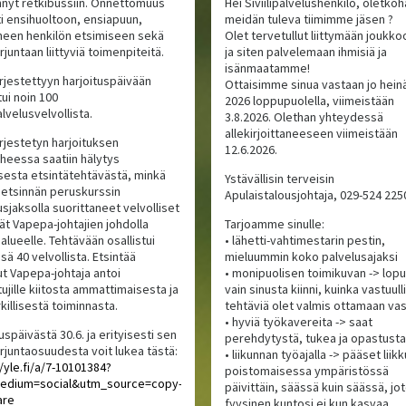
nyt retkibussiin. Onnettomuus
Hei Siviilipalvelushenkilö, oletkoh
ti ensihuoltoon, ensiapuun,
meidän tuleva tiimimme jäsen ?
een henkilön etsimiseen sekä
Olet tervetullut liittymään jouk
rjuntaan liittyviä toimenpiteitä.
ja siten palvelemaan ihmisiä ja
isänmaatamme!
ärjestettyyn harjoituspäivään
Ottaisimme sinua vastaan jo hein
tui noin 100
2026 loppupuolella, viimeistään
palvelusvelvollista.
3.8.2026. Olethan yhteydessä
allekirjoittaneeseen viimeistään
ärjestetyn harjoituksen
12.6.2026.
iheessa saatiin hälytys
isesta etsintätehtävästä, minkä
Ystävällisin terveisin
 etsinnän peruskurssin
Apulaistalousjohtaja, 029-524 225
sjaksolla suorittaneet velvolliset
vät Vapepa-johtajien johdolla
Tarjoamme sinulle:
alueelle. Tehtävään osallistui
• lähetti-vahtimestarin pestin,
ä 40 velvollista. Etsintää
mieluummin koko palvelusajaksi
ut Vapepa-johtaja antoi
• monipuolisen toimikuvan -> lopu
tujille kiitosta ammattimaisesta ja
vain sinusta kiinni, kuinka vastuull
killisestä toiminnasta.
tehtäviä olet valmis ottamaan va
• hyviä työkavereita -> saat
uspäivästä 30.6. ja erityisesti sen
perehdytystä, tukea ja opastusta
orjuntaosuudesta voit lukea tästä:
• liikunnan työajalla -> pääset lii
//yle.fi/a/7-10101384?
poistomaisessa ympäristössä
edium=social&utm_source=copy-
päivittäin, säässä kuin säässä, jo
are
fyysinen kuntosi ei kun kasvaa,