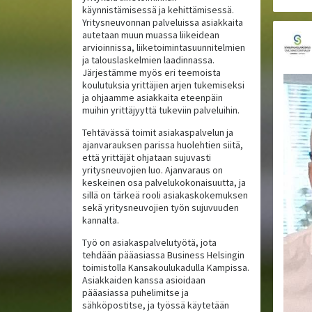
käynnistämisessä ja kehittämisessä.
Yritysneuvonnan palveluissa asiakkaita
autetaan muun muassa liikeidean
arvioinnissa, liiketoimintasuunnitelmien
ja talouslaskelmien laadinnassa.
Järjestämme myös eri teemoista
koulutuksia yrittäjien arjen tukemiseksi
ja ohjaamme asiakkaita eteenpäin
muihin yrittäjyyttä tukeviin palveluihin.
Tehtävässä toimit asiakaspalvelun ja
ajanvarauksen parissa huolehtien siitä,
että yrittäjät ohjataan sujuvasti
yritysneuvojien luo. Ajanvaraus on
keskeinen osa palvelukokonaisuutta, ja
sillä on tärkeä rooli asiakaskokemuksen
sekä yritysneuvojien työn sujuvuuden
kannalta.
Työ on asiakaspalvelutyötä, jota
tehdään pääasiassa Business Helsingin
toimistolla Kansakoulukadulla Kampissa.
Asiakkaiden kanssa asioidaan
pääasiassa puhelimitse ja
sähköpostitse, ja työssä käytetään