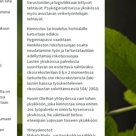
an sinä
Varastointiin ja logistiikkaan liittyvät
tehtävät. Psykogeriatrisessa yksikössä
koomme
myös avustavan viriketyöntekijän
tehtävät.
äkuun
Kiinnostus tai koulutus hoitoalalle
katsotaan eduksi.
Hygieniapassi vaaditaan.
Henkilöstön rokotussuojan osalta
noudatamme työn ja tartuntatautilain
edellyttämää rokotussuojaa.
Lasten yksiköissä palvelusta
0
suorittavan on esitettävä nähtäväksi
rikosrekisterilain 6 §:n 2 momentissa
tarkoitettu ote rikosrekisteristä (laki
lasten kanssa työskentelevien
rikostaustan selvittämisestä 504/ 2002).
lta on
isia
Huom! Olethan yhteydessä vain siihen
staan
yksikköön, joka kiinnostaa sinua eniten.
Jos työpalvelu ei onnistu kyseisessä
yksikössä, he välittävät tietosi
kkumaan
eteenpäin sopivaan toiseen yksikköön.
ten
Yhteydenotot:
Mäkelä Mailis, vastuuyksikköpäällikkö;