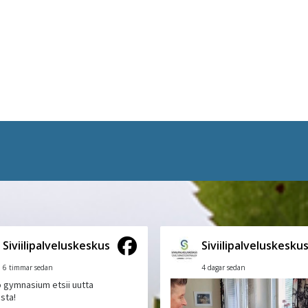
Siviilipalveluskeskus
Siviilipalveluskesku
6 timmar sedan
4 dagar sedan
 gymnasium etsii uutta
ista!