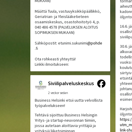
MUKAAN)
törmän
aiheut
Määttä Tuula, vastuuyksikköpäällikkö,
kadonn
Geriatrian- ja Yleislääketieteen
öljynto
osaamiskeskus, osastohoitotyö 4, p.
16.6. j
040 486 4578 (PALVELUKSEN ALOITUS
osallis
SOPIMUKSEN MUKAAN)
siviili
Sähköpostit: etunimi.sukunimi
@pohde
30.6. j
.fi
alkuva
todell
Ota rohkeasti yhteyttä!
vuoksi
Linkki ilmoitukseen:
koulutu
siirtyi
etsintä
Siviilipalveluskeskus
yhteens
johtan
2 veckor sedan
osallis
esimer
Business Helsinki etsii uutta velvollista
työpalvelukseen!
Harjoit
öljynt
Tehtävä sijoittuu Business Helsingin
https:
Yritys- ja startup-neuvonnan tiimiin,
utm_m
jossa autetaan aloittavia yrittäjiä ja
link-sh
yrityksiä liiketoiminnan