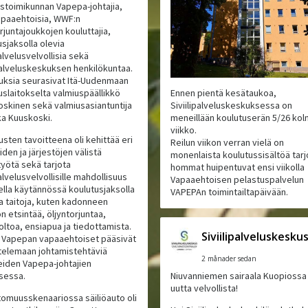
listoimikunnan Vapepa-johtajia,
paaehtoisia, WWF:n
rjuntajoukkojen kouluttajia,
usjaksolla olevia
palvelusvelvollisia sekä
ipalveluskeskuksen henkilökuntaa.
tuksia seurasivat Itä-Uudenmaan
uslaitokselta valmiuspäällikkö
Ennen pientä kesätaukoa,
oskinen sekä valmiusasiantuntija
Siviilipalveluskeskuksessa on
ka Kuuskoski.
meneillään koulutuserän 5/26 ko
viikko.
usten tavoitteena oli kehittää eri
Reilun viikon verran vielä on
iden ja järjestöjen välistä
monenlaista koulutussisältöä tarjo
työtä sekä tarjota
hommat huipentuvat ensi viikolla
palvelusvelvollisille mahdollisuus
Vapaaehtoisen pelastuspalvelun
tella käytännössä koulutusjaksolla
VAPEPAn toimintailtapäivään.
ja taitoja, kuten kadonneen
n etsintää, öljyntorjuntaa,
oltoa, ensiapua ja tiedottamista.
Siviilipalveluskesku
i Vapepan vapaaehtoiset pääsivät
ttelemaan johtamistehtäviä
2 månader sedan
iden Vapepa-johtajien
sessa.
Niuvanniemen sairaala Kuopiossa 
uutta velvollista!
omuusskenaariossa säiliöauto oli