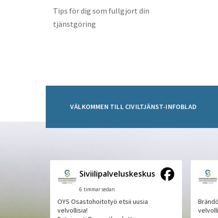
Tips för dig som fullgjort din
tjänstgöring
VÄLKOMMEN TILL CIVILTJÄNST-INFOBLAD
Siviilipalveluskeskus
6 timmar sedan
OYS Osastohoitotyö etsii uusia
Brändö
velvollisia!
velvoll