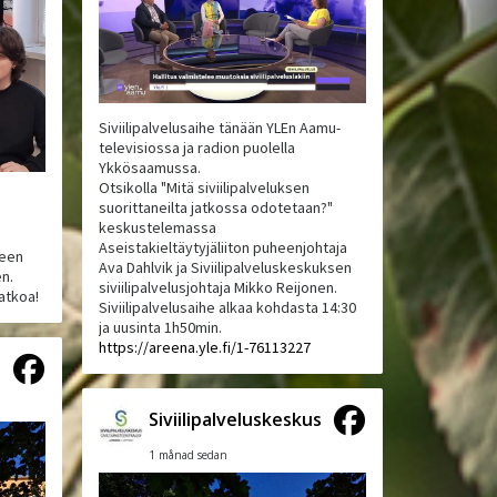
Siviilipalvelusaihe tänään YLEn Aamu-
televisiossa ja radion puolella
Ykkösaamussa.
Otsikolla "Mitä siviilipalveluksen
suorittaneilta jatkossa odotetaan?"
keskustelemassa
Aseistakieltäytyjäliiton puheenjohtaja
neen
Ava Dahlvik ja Siviilipalveluskeskuksen
en.
siviilipalvelusjohtaja Mikko Reijonen.
atkoa!
Siviilipalvelusaihe alkaa kohdasta 14:30
ja uusinta 1h50min.
https://areena.yle.fi/1-76113227
s
Siviilipalveluskeskus
1 månad sedan