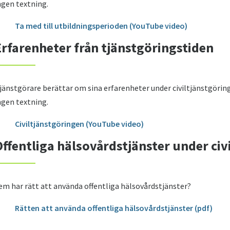
ngen textning.
Ta med till utbildningsperioden (YouTube video)
Erfarenheter från tjänstgöringstiden
jänstgörare berättar om sina erfarenheter under civiltjänstgöring
ngen textning.
Civiltjänstgöringen (YouTube video)
Offentliga hälsovårdstjänster under civ
em har rätt att använda offentliga hälsovårdstjänster?
Rätten att använda offentliga hälsovårdstjänster (pdf)