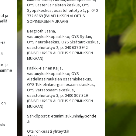
OYS Lasten ja naisten keskus, OYS
Syöpäkeskus, osastohoitotyö 1, p. 040
ut ja
772 6369 (PALVELUKSEN ALOITUS
hellä
SOPIMUKSEN MUKAAN)
Bergroth Jaana,
vastuuyksikköpäällikkö; OYS Sydän,
OYS neurokeskus, OYS Sisätautikeskus,
yttä
osastohoitotyö 2, p. 040 637 8942
(PALVELUKSEN ALOITUS SOPIMUKSEN
ää
MUKAAN)
o- ja
Paakki-Tiainen Kaija,
annamme
vastuuyksikköpäällikkö; OYS
Aistielinsairauksien osaamiskeskus,
OYS Tukielinkirurgian osaamiskeskus,
OYS Vatsaosaamiskeskus,
osastohoitotyö 3, p. 0400 807 329
(PALVELUKSEN ALOITUS SOPIMUKSEN
a on
MUKAAN)
Sähköpostit: etunimi.sukunimi
@pohde
.fi
ala
Ota rohkeasti yhteyttä!