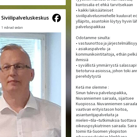
kuntosalia et ehkä tarvitsekaan
• kaikki lakisääteiset
siviilipalvelusmiehelle kuuluvat ed
Siviilipalveluskeskus
ylläpito, asuntokin löytyy hyvin lä
palveluspaikkaa
1 månad sedan
Odotamme sinulta:
• vastuunottoa ja järjestelmällisy
• asiakaspalvelu- ja
kommunikointitaitoja, ethän pelk
ihmisiä
• syvällistä ymmärrystä salassapit
tietoturva-asioissa, johon toki 
perehdytystä
Ketä me olemme :
Sinun tuleva palveluspaikka,
Niuvanniemen sairaala, sijaitsee
Kuopiossa. Niuvanniemen sairaal
vaativan erityistason hoitoa,
asiantuntijapalveluita ja
mielen¬tila¬tutkimuksia tuottava
oikeuspsykiatrinen sairaala. Saira
toimii Itä-Suomen yliopiston
oikeuspsykiatrian klinikkana.