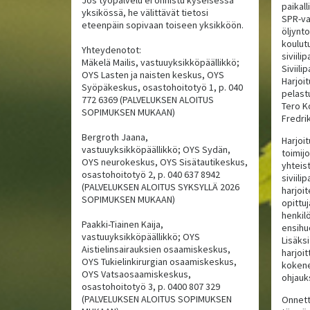
paikal
yksikössä, he välittävät tietosi
SPR-va
eteenpäin sopivaan toiseen yksikköön.
öljynto
koulut
Yhteydenotot:
siviili
Mäkelä Mailis, vastuuyksikköpäällikkö;
Siviil
OYS Lasten ja naisten keskus, OYS
Harjoi
Syöpäkeskus, osastohoitotyö 1, p. 040
pelast
772 6369 (PALVELUKSEN ALOITUS
Tero K
SOPIMUKSEN MUKAAN)
Fredri
Bergroth Jaana,
Harjoit
vastuuyksikköpäällikkö; OYS Sydän,
toimijo
OYS neurokeskus, OYS Sisätautikeskus,
yhteis
osastohoitotyö 2, p. 040 637 8942
siviili
(PALVELUKSEN ALOITUS SYKSYLLÄ 2026
harjoi
SOPIMUKSEN MUKAAN)
opittu
henkilö
Paakki-Tiainen Kaija,
ensihu
vastuuyksikköpäällikkö; OYS
Lisäks
Aistielinsairauksien osaamiskeskus,
harjoi
OYS Tukielinkirurgian osaamiskeskus,
kokene
OYS Vatsaosaamiskeskus,
ohjauk
osastohoitotyö 3, p. 0400 807 329
(PALVELUKSEN ALOITUS SOPIMUKSEN
Onnett