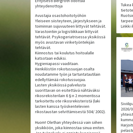
Erityisesti Bergroth odottaa
Tukea 
yhteydenottoja
tietote
Avustajia osastohoitotyöhön
Ruotsin
Yleiseen siisteyteen, järjestykseen ja
tarpeel
toiminnan sujuvuuteen liittyvät tehtävät.
Linkki 
Varastointiin ja logistiikkaan liittyvät
tehtävät. Psykogeriatrisessa yksikössä
myös avustavan viriketyöntekijän
tehtävät.
Kiinnostus tai koulutus hoitoalalle
katsotaan eduksi.
Hygieniapassi vaaditaan.
Henkilöstön rokotussuojan osalta
noudatamme työn ja tartuntatautilain
edellyttämää rokotussuojaa.
Lasten yksiköissä palvelusta
suorittavan on esitettävä nähtäväksi
rikosrekisterilain 6 §:n 2 momentissa
tarkoitettu ote rikosrekisteristä (laki
Siviil
lasten kanssa työskentelevien
2026/0
rikostaustan selvittämisestä 504/ 2002).
yhteist
kumman
Huom! Olethan yhteydessä vain siihen
Harjoi
yksikköön, joka kiinnostaa sinua eniten.
pelast
Jos työpalvelu ei onnistu kyseisessä