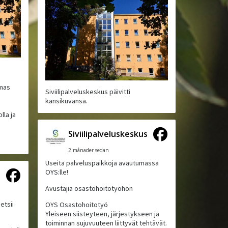
lmas
Siviilipalveluskeskus päivitti
kansikuvansa.
lla ja
Siviilipalveluskeskus
2 månader sedan
Useita palveluspaikkoja avautumassa
OYS:lle!
s
Avustajia osastohoitotyöhön
etsii
OYS Osastohoitotyö
Yleiseen siisteyteen, järjestykseen ja
toiminnan sujuvuuteen liittyvät tehtävät.