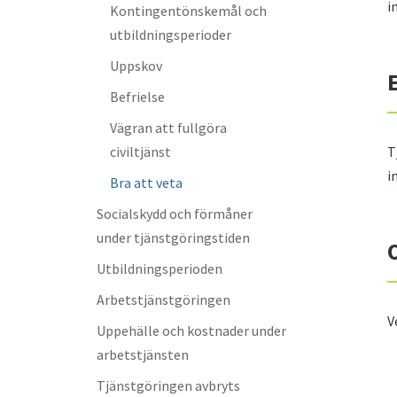
i
Kontingentönskemål och
utbildningsperioder
Uppskov
Befrielse
Vägran att fullgöra
civiltjänst
T
i
Bra att veta
Socialskydd och förmåner
under tjänstgöringstiden
Utbildningsperioden
Arbetstjänstgöringen
V
Uppehälle och kostnader under
arbetstjänsten
Tjänstgöringen avbryts