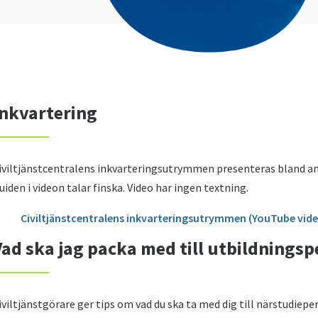
Inkvartering
iviltjänstcentralens inkvarteringsutrymmen presenteras bland an
uiden i videon talar finska. Video har ingen textning.
Civiltjänstcentralens inkvarteringsutrymmen (YouTube vide
Vad ska jag packa med till utbildnings
iviltjänstgörare ger tips om vad du ska ta med dig till närstudiepe