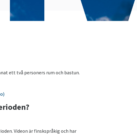
nat ett två personers rum och bastun.
o)
perioden?
rioden. Videon är finskspråkig och har