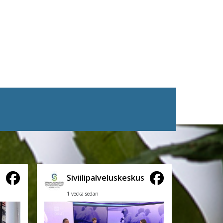
s
Siviilipalveluskeskus
1 vecka sedan