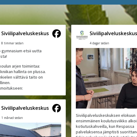
Siviilipalveluskeskus
Siviilipalveluskesku
8 timmar sedan
4 dagar sedan
 gymnasium etsii uutta
ista!
koulun arjen toimintaa:
kniikan hallinta on plussa.
kielen välttävä taito on
linen.
ilmoitukseen:
Siviilipalveluskeskus
Siviilipalveluskeskuksen elokuun
1 månad sedan
ensimmäinen koulutusviikko alkoi
kotiutuskahveilla, kun Respassa
palveluksensa jämptisti suoritta