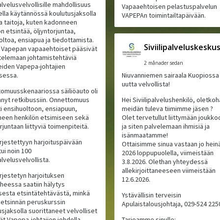
palvelusvelvollisille mahdollisuus
Vapaaehtoisen pelastuspalvelun
tella käytännössä koulutusjaksolla
VAPEPAn toimintailtapäivään.
ja taitoja, kuten kadonneen
n etsintää, öljyntorjuntaa,
oltoa, ensiapua ja tiedottamista.
Siviilipalveluskesku
i Vapepan vapaaehtoiset pääsivät
ttelemaan johtamistehtäviä
2 månader sedan
iden Vapepa-johtajien
sessa.
Niuvanniemen sairaala Kuopiossa 
uutta velvollista!
omuusskenaariossa säiliöauto oli
nyt retkibussiin. Onnettomuus
Hei Siviilipalvelushenkilö, oletkoh
ti ensihuoltoon, ensiapuun,
meidän tuleva tiimimme jäsen ?
een henkilön etsimiseen sekä
Olet tervetullut liittymään jouk
rjuntaan liittyviä toimenpiteitä.
ja siten palvelemaan ihmisiä ja
isänmaatamme!
ärjestettyyn harjoituspäivään
Ottaisimme sinua vastaan jo hein
tui noin 100
2026 loppupuolella, viimeistään
palvelusvelvollista.
3.8.2026. Olethan yhteydessä
allekirjoittaneeseen viimeistään
ärjestetyn harjoituksen
12.6.2026.
iheessa saatiin hälytys
isesta etsintätehtävästä, minkä
Ystävällisin terveisin
 etsinnän peruskurssin
Apulaistalousjohtaja, 029-524 225
sjaksolla suorittaneet velvolliset
vät Vapepa-johtajien johdolla
Tarjoamme sinulle: