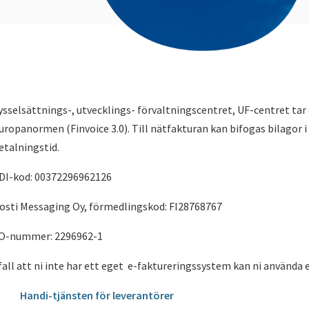
ysselsättnings-, utvecklings- förvaltningscentret, UF-centret ta
uropanormen (Finvoice 3.0). Till nätfakturan kan bifogas bilagor 
etalningstid.
DI-kod: 00372296962126
osti Messaging Oy, förmedlingskod: FI28768767
O-nummer: 2296962-1
 fall att ni inte har ett eget e-faktureringssystem kan ni använda e
Handi-tjänsten för leverantörer