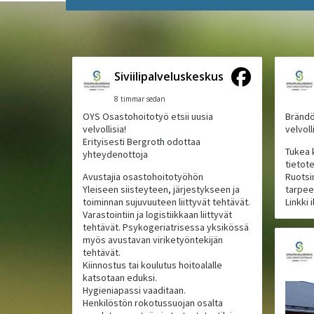
Siviilipalveluskeskus
8 timmar sedan
OYS Osastohoitotyö etsii uusia
Brändö
velvollisia!
velvoll
Erityisesti Bergroth odottaa
Tukea 
yhteydenottoja
tietote
Avustajia osastohoitotyöhön
Ruotsin
Yleiseen siisteyteen, järjestykseen ja
tarpeel
toiminnan sujuvuuteen liittyvät tehtävät.
Linkki 
Varastointiin ja logistiikkaan liittyvät
tehtävät. Psykogeriatrisessa yksikössä
myös avustavan viriketyöntekijän
tehtävät.
Kiinnostus tai koulutus hoitoalalle
katsotaan eduksi.
Hygieniapassi vaaditaan.
Henkilöstön rokotussuojan osalta