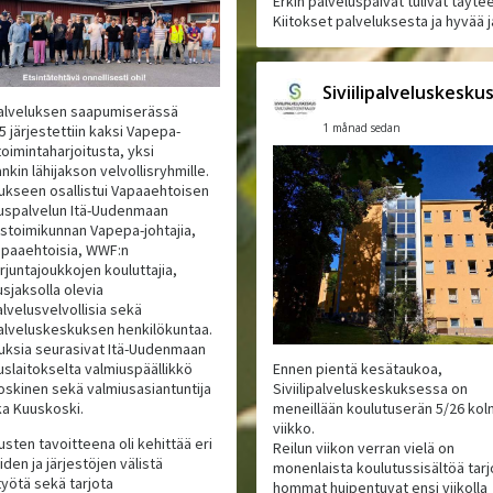
Erkin palveluspäivät tulivat täyte
Kiitokset palveluksesta ja hyvää j
Siviilipalveluskesku
ipalveluksen saapumiserässä
1 månad sedan
5 järjestettiin kaksi Vapepa-
oimintaharjoitusta, yksi
kin lähijakson velvollisryhmille.
tukseen osallistui Vapaaehtoisen
uspalvelun Itä-Uudenmaan
listoimikunnan Vapepa-johtajia,
paaehtoisia, WWF:n
rjuntajoukkojen kouluttajia,
usjaksolla olevia
palvelusvelvollisia sekä
ipalveluskeskuksen henkilökuntaa.
tuksia seurasivat Itä-Uudenmaan
uslaitokselta valmiuspäällikkö
Ennen pientä kesätaukoa,
oskinen sekä valmiusasiantuntija
Siviilipalveluskeskuksessa on
ka Kuuskoski.
meneillään koulutuserän 5/26 ko
viikko.
usten tavoitteena oli kehittää eri
Reilun viikon verran vielä on
iden ja järjestöjen välistä
monenlaista koulutussisältöä tarjo
työtä sekä tarjota
hommat huipentuvat ensi viikolla