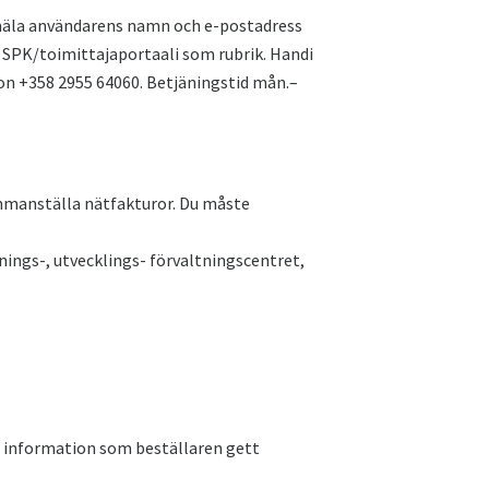
 anmäla användarens namn och e-postadress
d SPK/toimittajaportaali som rubrik. Handi
on +358 2955 64060. Betjäningstid mån.–
ammanställa nätfakturor. Du måste
tnings-, utvecklings- förvaltningscentret,
 information som beställaren gett