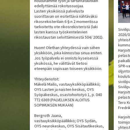
noudatamme työn ja tartuntatautilain
edellyttämää rokotussuojaa.
Lasten yksiköissä palvelusta
suorittavan on esitettävä nähtäväksi
rikosrekisterilain 6 §:n 2 momentissa
tarkoitettu ote rikosrekisteristä (laki
Siviil
lasten kanssa työskentelevien
2026/0
rikostaustan selvittämisestä 504/ 2002).
yhteist
kumman
Huom! Olethan yhteydessä vain siihen
Harjoi
yksikköön, joka kiinnostaa sinua eniten.
pelast
Jos työpalvelu ei onnistu kyseisessä
paikal
yksikössä, he välittävät tietosi
SPR-va
eteenpäin sopivaan toiseen yksikköön.
öljynto
koulut
Yhteydenotot:
siviili
Mäkelä Mailis, vastuuyksikköpäällikkö;
Siviil
OYS Lasten ja naisten keskus, OYS
Harjoi
Syöpäkeskus, osastohoitotyö 1, p. 040
pelast
772 6369 (PALVELUKSEN ALOITUS
Tero K
SOPIMUKSEN MUKAAN)
Fredri
Bergroth Jaana,
Harjoit
vastuuyksikköpäällikkö; OYS Sydän,
toimijo
OYS neurokeskus, OYS Sisätautikeskus,
yhteis