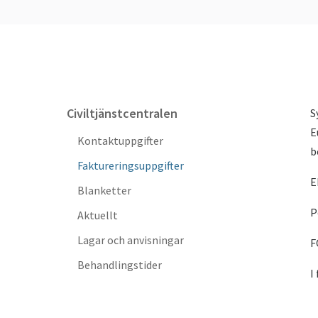
Civiltjänstcentralen
S
E
Kontaktuppgifter
b
Faktureringsuppgifter
E
Blanketter
P
Aktuellt
Lagar och anvisningar
F
Behandlingstider
I