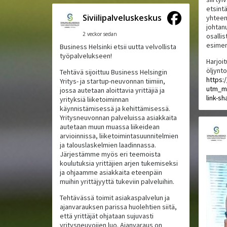
etsintä
Siviilipalveluskeskus
yhteens
johtan
2 veckor sedan
osallis
esimer
Business Helsinki etsii uutta velvollista
työpalvelukseen!
Harjoit
öljynt
Tehtävä sijoittuu Business Helsingin
https:
Yritys- ja startup-neuvonnan tiimiin,
utm_m
jossa autetaan aloittavia yrittäjiä ja
link-sh
yrityksiä liiketoiminnan
käynnistämisessä ja kehittämisessä.
Yritysneuvonnan palveluissa asiakkaita
autetaan muun muassa liikeidean
arvioinnissa, liiketoimintasuunnitelmien
ja talouslaskelmien laadinnassa.
Järjestämme myös eri teemoista
koulutuksia yrittäjien arjen tukemiseksi
ja ohjaamme asiakkaita eteenpäin
muihin yrittäjyyttä tukeviin palveluihin.
Tehtävässä toimit asiakaspalvelun ja
ajanvarauksen parissa huolehtien siitä,
että yrittäjät ohjataan sujuvasti
yritysneuvojien luo. Ajanvaraus on