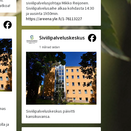
en.
siviilipalvelusjohtaja Mikko Reijonen.
atkoa!
Siviilipalvelusaihe alkaa kohdasta 14:30
ja uusinta 1h50min.
https://areena.yle.fi/1-76113227
s
Siviilipalveluskeskus
1 månad sedan
lmas
Siviilipalveluskeskus päivitti
kansikuvansa.
lla ja