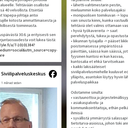
alueelle. Tehtävään osallistui
• lähetti-vahtimestarin pestin,
ä 40 velvollista. Etsintää
mieluummin koko palvelusajaksi
ut Vapepa-johtaja antoi
• monipuolisen toimikuvan -> lopu
tujille kiitosta ammattimaisesta ja
vain sinusta kiinni, kuinka vastuull
killisestä toiminnasta.
tehtäviä olet valmis ottamaan va
• hyviä työkavereita -> saat
uspäivästä 30.6. ja erityisesti sen
perehdytystä, tukea ja opastusta
orjuntaosuudesta voit lukea tästä:
• liikunnan työajalla -> pääset lii
//yle.fi/a/7-10101384?
poistomaisessa ympäristössä
edium=social&utm_source=copy-
päivittäin, säässä kuin säässä, jo
are
fyysinen kuntosi ei kun kasvaa,
kuntosalia et ehkä tarvitsekaan
• kaikki lakisääteiset
siviilipalvelusmiehelle kuuluvat ed
Siviilipalveluskeskus
ylläpito, asuntokin löytyy hyvin lä
palveluspaikkaa
1 månad sedan
Odotamme sinulta:
• vastuunottoa ja järjestelmällisy
• asiakaspalvelu- ja
kommunikointitaitoja, ethän pelk
ihmisiä
• syvällistä ymmärrystä salassapit
tietoturva-asioissa, johon toki 