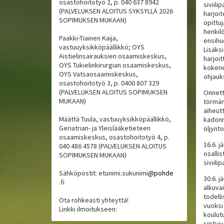
osastohoitotyö 2, p. 040 637 8942
siviili
(PALVELUKSEN ALOITUS SYKSYLLÄ 2026
harjoi
SOPIMUKSEN MUKAAN)
opittu
henkilö
Paakki-Tiainen Kaija,
ensihu
vastuuyksikköpäällikkö; OYS
Lisäks
Aistielinsairauksien osaamiskeskus,
harjoi
OYS Tukielinkirurgian osaamiskeskus,
kokene
OYS Vatsaosaamiskeskus,
ohjauk
osastohoitotyö 3, p. 0400 807 329
(PALVELUKSEN ALOITUS SOPIMUKSEN
Onnett
MUKAAN)
törmän
aiheut
Määttä Tuula, vastuuyksikköpäällikkö,
kadonn
Geriatrian- ja Yleislääketieteen
öljynto
osaamiskeskus, osastohoitotyö 4, p.
16.6. j
040 486 4578 (PALVELUKSEN ALOITUS
osallis
SOPIMUKSEN MUKAAN)
siviili
Sähköpostit: etunimi.sukunimi
@pohde
30.6. j
.fi
alkuva
todell
Ota rohkeasti yhteyttä!
vuoksi
Linkki ilmoitukseen:
koulutu
siirtyi