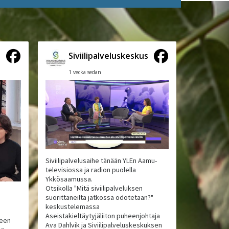
s
Siviilipalveluskeskus
1 vecka sedan
Siviilipalvelusaihe tänään YLEn Aamu-
televisiossa ja radion puolella
Ykkösaamussa.
Otsikolla "Mitä siviilipalveluksen
suorittaneilta jatkossa odotetaan?"
keskustelemassa
Aseistakieltäytyjäliiton puheenjohtaja
neen
Ava Dahlvik ja Siviilipalveluskeskuksen