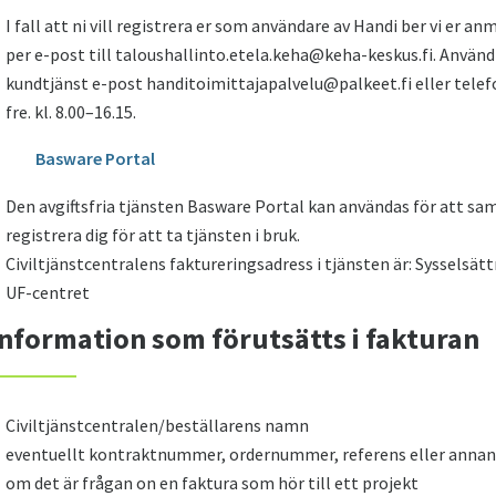
I fall att ni vill registrera er som användare av Handi ber vi er
per e-post till taloushallinto.etela.keha@keha-keskus.fi. Använ
kundtjänst e-post handitoimittajapalvelu@palkeet.fi eller telef
fre. kl. 8.00–16.15.
Basware Portal
Den avgiftsfria tjänsten Basware Portal kan användas för att s
registrera dig för att ta tjänsten i bruk.
Civiltjänstcentralens faktureringsadress i tjänsten är: Sysselsät
UF-centret
Information som förutsätts i fakturan
Civiltjänstcentralen/beställarens namn
eventuellt kontraktnummer, ordernummer, referens eller annan
om det är frågan on en faktura som hör till ett projekt