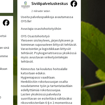
Siviilipalveluskeskus
2 månader sedan
Useita palveluspaikkoja avautumassa
OYS:lle!
s
Avustajia osastohoitotyöhön
etsii
OYS Osastohoitotyö
Yleiseen siisteyteen, järjestykseen ja
toiminnan sujuvuuteen liittyvät tehtävät.
an sinä
Varastointiin ja logistiikkaan liittyvät
tehtävät. Psykogeriatrisessa yksikössä
koomme
myös avustavan viriketyöntekijän
tehtävät.
äkuun
Kiinnostus tai koulutus hoitoalalle
katsotaan eduksi.
Hygieniapassi vaaditaan.
Henkilöstön rokotussuojan osalta
noudatamme työn ja tartuntatautilain
edellyttämää rokotussuojaa.
Lasten yksiköissä palvelusta
0
suorittavan on esitettävä nähtäväksi
rikosrekisterilain 6 §:n 2 momentissa