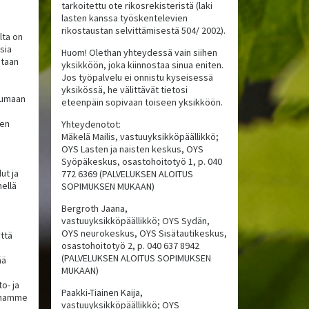
tarkoitettu ote rikosrekisteristä (laki
lasten kanssa työskentelevien
rikostaustan selvittämisestä 504/ 2002).
lta on
isia
Huom! Olethan yhteydessä vain siihen
staan
yksikköön, joka kiinnostaa sinua eniten.
Jos työpalvelu ei onnistu kyseisessä
yksikössä, he välittävät tietosi
kkumaan
eteenpäin sopivaan toiseen yksikköön.
ten
Yhteydenotot:
Mäkelä Mailis, vastuuyksikköpäällikkö;
OYS Lasten ja naisten keskus, OYS
Syöpäkeskus, osastohoitotyö 1, p. 040
ut ja
772 6369 (PALVELUKSEN ALOITUS
hellä
SOPIMUKSEN MUKAAN)
Bergroth Jaana,
vastuuyksikköpäällikkö; OYS Sydän,
OYS neurokeskus, OYS Sisätautikeskus,
yttä
osastohoitotyö 2, p. 040 637 8942
(PALVELUKSEN ALOITUS SOPIMUKSEN
ää
MUKAAN)
o- ja
Paakki-Tiainen Kaija,
annamme
vastuuyksikköpäällikkö; OYS