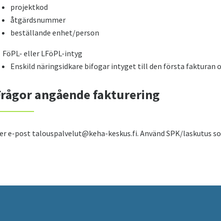
projektkod
åtgärdsnummer
beställande enhet/person
FöPL- eller LFöPL-intyg
Enskild näringsidkare bifogar intyget till den första fakturan o
Frågor angående fakturering
er e-post talouspalvelut@keha-keskus.fi. Använd SPK/laskutus so