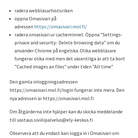
radera webbläsarhistoriken
öppna Omasivari på
adressen
https://omasivari.mol.fi/
radera omasivari ur cacheminnet. Öppna ”Settings-
privace and security- Delete browsing data” om du
använder Chrome på engelska. Olika webbläsare
fungerar olika med men det väsentliga är att ta bort
”Cached images an files” under tiden ”All time”
Den gamla inloggningsadressen
https://omasivari.mol.fi/login fungerar inte mera. Den
nya adressen är https://omasivari.mol.fi
Om åtgärderna inte hjälper kan du skicka meddelande
till vastaus.siviilipalvelus@ely-keskus.fi
Observera att du endast kan logga in i Omasivari om