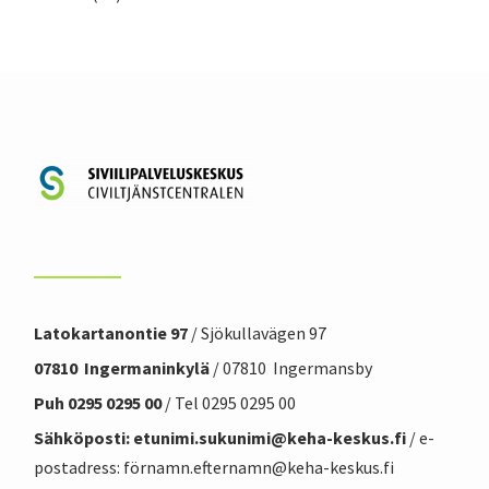
Latokartanontie 97
/ Sjökullavägen 97
07810 Ingermaninkylä
/ 07810 Ingermansby
Puh 0295 0295 00
/ Tel 0295 0295 00
Sähköposti: etunimi.sukunimi@
keha-keskus.f
i
/ e-
postadress: förnamn.efternamn@keha-keskus.fi