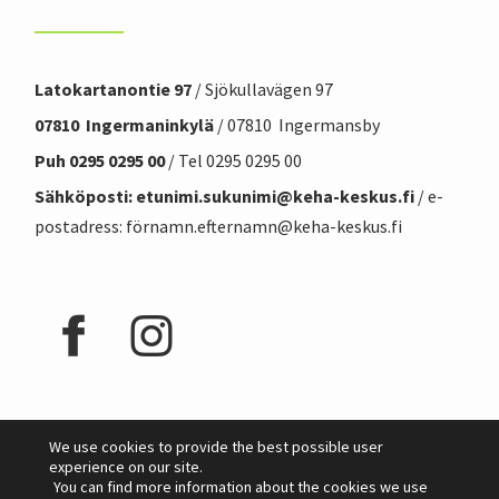
Latokartanontie 97
/ Sjökullavägen 97
07810 Ingermaninkylä
/ 07810 Ingermansby
Puh 0295 0295 00
/ Tel 0295 0295 00
Sähköposti: etunimi.sukunimi@
keha-keskus.f
i
/ e-
postadress: förnamn.efternamn@keha-keskus.fi
We use cookies to provide the best possible user
experience on our site.
You can find more information about the cookies we use