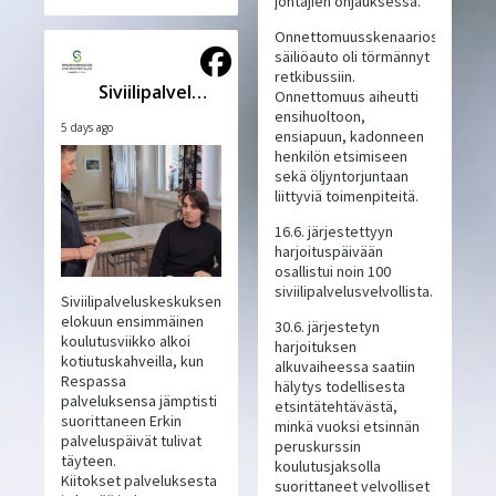
johtajien ohjauksessa.
Onnettomuusskenaariossa
säiliöauto oli törmännyt
retkibussiin.
Siviilipalveluskeskus
Onnettomuus aiheutti
ensihuoltoon,
5 days ago
ensiapuun, kadonneen
henkilön etsimiseen
sekä öljyntorjuntaan
liittyviä toimenpiteitä.
16.6. järjestettyyn
harjoituspäivään
osallistui noin 100
siviilipalvelusvelvollista.
Siviilipalveluskeskuksen
elokuun ensimmäinen
30.6. järjestetyn
koulutusviikko alkoi
harjoituksen
kotiutuskahveilla, kun
alkuvaiheessa saatiin
Respassa
hälytys todellisesta
palveluksensa jämptisti
etsintätehtävästä,
suorittaneen Erkin
minkä vuoksi etsinnän
palveluspäivät tulivat
peruskurssin
täyteen.
koulutusjaksolla
Kiitokset palveluksesta
suorittaneet velvolliset