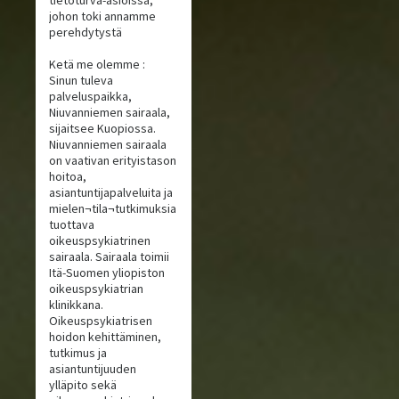
tietoturva-asioissa,
johon toki annamme
perehdytystä
Ketä me olemme :
Sinun tuleva
palveluspaikka,
Niuvanniemen sairaala,
sijaitsee Kuopiossa.
Niuvanniemen sairaala
on vaativan erityistason
hoitoa,
asiantuntijapalveluita ja
mielen¬tila¬tutkimuksia
tuottava
oikeuspsykiatrinen
sairaala. Sairaala toimii
Itä-Suomen yliopiston
oikeuspsykiatrian
klinikkana.
Oikeuspsykiatrisen
hoidon kehittäminen,
tutkimus ja
asiantuntijuuden
ylläpito sekä