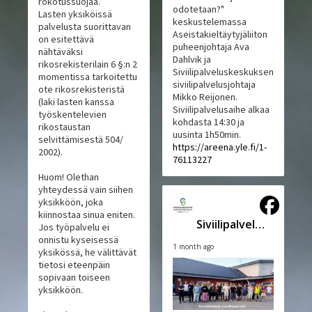
rokotussuojaa.
odotetaan?"
Lasten yksiköissä
keskustelemassa
palvelusta suorittavan
Aseistakieltäytyjäliiton
on esitettävä
puheenjohtaja Ava
nähtäväksi
Dahlvik ja
rikosrekisterilain 6 §:n 2
Siviilipalveluskeskuksen
momentissa tarkoitettu
siviilipalvelusjohtaja
ote rikosrekisteristä
Mikko Reijonen.
(laki lasten kanssa
Siviilipalvelusaihe alkaa
työskentelevien
kohdasta 14:30 ja
rikostaustan
uusinta 1h50min.
selvittämisestä 504/
https://areena.yle.fi/1-
2002).
76113227
Huom! Olethan
yhteydessä vain siihen
yksikköön, joka
kiinnostaa sinua eniten.
Siviilipalveluskeskus
Jos työpalvelu ei
onnistu kyseisessä
1 month ago
yksikössä, he välittävät
tietosi eteenpäin
sopivaan toiseen
yksikköön.