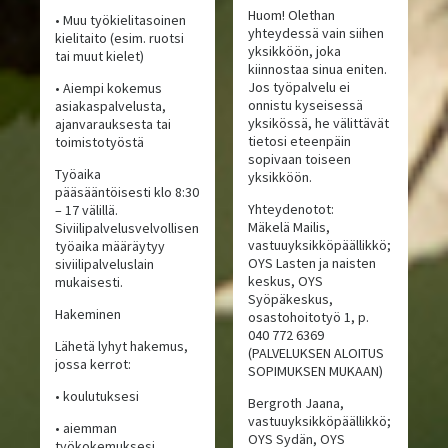
Huom! Olethan
• Muu työkielitasoinen
yhteydessä vain siihen
kielitaito (esim. ruotsi
yksikköön, joka
tai muut kielet)
kiinnostaa sinua eniten.
Jos työpalvelu ei
• Aiempi kokemus
onnistu kyseisessä
asiakaspalvelusta,
yksikössä, he välittävät
ajanvarauksesta tai
tietosi eteenpäin
toimistotyöstä
sopivaan toiseen
Työaika
yksikköön.
pääsääntöisesti klo 8:30
Yhteydenotot:
– 17 välillä.
Mäkelä Mailis,
Siviilipalvelusvelvollisen
vastuuyksikköpäällikkö;
työaika määräytyy
OYS Lasten ja naisten
siviilipalveluslain
keskus, OYS
mukaisesti.
Syöpäkeskus,
Hakeminen
osastohoitotyö 1, p.
040 772 6369
Lähetä lyhyt hakemus,
(PALVELUKSEN ALOITUS
jossa kerrot:
SOPIMUKSEN MUKAAN)
• koulutuksesi
Bergroth Jaana,
vastuuyksikköpäällikkö;
• aiemman
OYS Sydän, OYS
työkokemuksesi