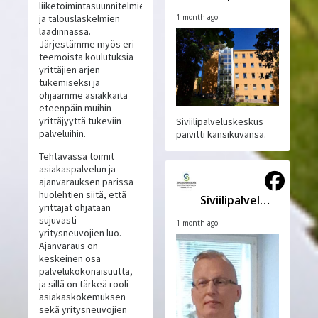
liiketoimintasuunnitelmien
1 month ago
ja talouslaskelmien
laadinnassa.
Järjestämme myös eri
teemoista koulutuksia
yrittäjien arjen
tukemiseksi ja
ohjaamme asiakkaita
eteenpäin muihin
yrittäjyyttä tukeviin
Siviilipalveluskeskus
palveluihin.
päivitti kansikuvansa.
Tehtävässä toimit
asiakaspalvelun ja
ajanvarauksen parissa
huolehtien siitä, että
Siviilipalveluskeskus
yrittäjät ohjataan
sujuvasti
1 month ago
yritysneuvojien luo.
Ajanvaraus on
keskeinen osa
palvelukokonaisuutta,
ja sillä on tärkeä rooli
asiakaskokemuksen
sekä yritysneuvojien