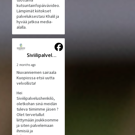
tuottama
kutsuntainfopäivävideo.
Lämpimät kiitokset
palveluksestasi Khalil ja
hyvää jatkoa media-
alalla.
Siviilipalveluskeskus
2 months ago
Niuvanniemen sairaala
Kuopiossa etsii uutta
velvollista!
Hei
Siviilipalvelushenkilö,
oletkohan sinä meidän
tuleva tiimimme jäsen ?
Olet tervetullut
liittymään joukkoomme
ja siten palvelemaan
ihmisiä ja