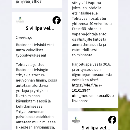
ja hyvää jatkoa!
siirtyivät Vapepa-
johtajien johdolla
etsintäalueelle.
Tehtävään osallistui
yhteensä 40 velvollista.
Siviilipalveluskeskus
Etsintää johtanut
Vapepa-johtaja antoi
2 weeks ago
osallistujille kiitosta
ammattimaisesta ja
Business Helsinki etsii
esimerkillisestä
uutta velvollista
toiminnasta.
työpalvelukseen!
Harjoituspäivästä 30.6.
Tehtävä sijoittuu
ja erityisesti sen
Business Helsingin
öljyntorjuntaosuudesta
Yritys- ja startup-
voit lukea tästä:
neuvonnan tiimiin, jossa
https://yle.fi/a/7-
autetaan aloittavia
10101384?
yrittäjiä ja yrityksiä
utm_medium=social&utm_source
liiketoiminnan
link-share
käynnistämisessä ja
kehittämisessä.
Yritysneuvonnan
palveluissa asiakkaita
autetaan muun muassa
Siviilipalveluskeskus
liikeidean arvioinnissa,