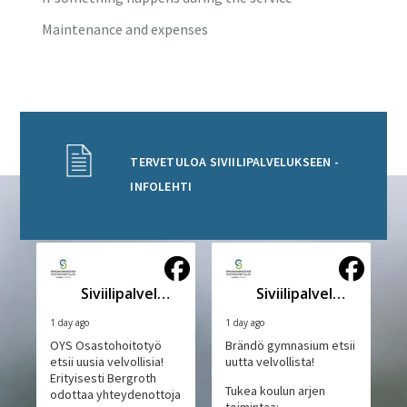
Maintenance and expenses
TERVETULOA SIVIILIPALVELUKSEEN -
INFOLEHTI
Siviilipalveluskeskus
Siviilipalveluskeskus
1 day ago
1 day ago
OYS Osastohoitotyö
Brändö gymnasium etsii
etsii uusia velvollisia!
uutta velvollista!
Erityisesti Bergroth
Tukea koulun arjen
odottaa yhteydenottoja