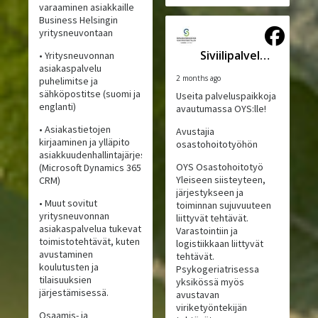
varaaminen asiakkaille
Business Helsingin
yritysneuvontaan
Siviilipalveluskeskus
• Yritysneuvonnan
asiakaspalvelu
2 months ago
puhelimitse ja
sähköpostitse (suomi ja
Useita palveluspaikkoja
englanti)
avautumassa OYS:lle!
• Asiakastietojen
Avustajia
kirjaaminen ja ylläpito
osastohoitotyöhön
asiakkuudenhallintajärjestelmässä
OYS Osastohoitotyö
(Microsoft Dynamics 365
Yleiseen siisteyteen,
CRM)
järjestykseen ja
• Muut sovitut
toiminnan sujuvuuteen
yritysneuvonnan
liittyvät tehtävät.
asiakaspalvelua tukevat
Varastointiin ja
toimistotehtävät, kuten
logistiikkaan liittyvät
avustaminen
tehtävät.
koulutusten ja
Psykogeriatrisessa
tilaisuuksien
yksikössä myös
järjestämisessä.
avustavan
viriketyöntekijän
Osaamis- ja