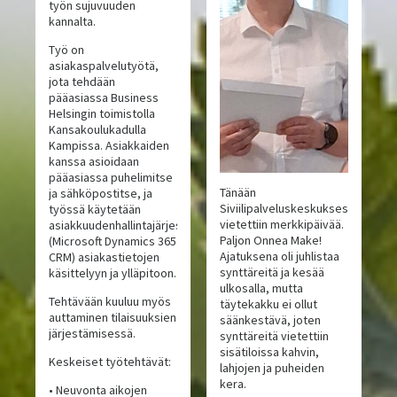
työn sujuvuuden
kannalta.
Työ on
asiakaspalvelutyötä,
jota tehdään
pääasiassa Business
Helsingin toimistolla
Kansakoulukadulla
Kampissa. Asiakkaiden
kanssa asioidaan
pääasiassa puhelimitse
Tänään
ja sähköpostitse, ja
Siviilipalveluskeskuksessa
työssä käytetään
vietettiin merkkipäivää.
asiakkuudenhallintajärjestelmää
Paljon Onnea Make!
(Microsoft Dynamics 365
Ajatuksena oli juhlistaa
CRM) asiakastietojen
synttäreitä ja kesää
käsittelyyn ja ylläpitoon.
ulkosalla, mutta
Tehtävään kuuluu myös
täytekakku ei ollut
auttaminen tilaisuuksien
säänkestävä, joten
järjestämisessä.
synttäreitä vietettiin
sisätiloissa kahvin,
Keskeiset työtehtävät:
lahjojen ja puheiden
kera.
• Neuvonta aikojen