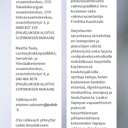
pelastuslaitokselta
osaamiskeskus, OYS
valmiuspäällikkö Tero
Tukielinkirurgian
Koskinen sekä
osaamiskeskus, OYS
valmiusasiantuntija
Vatsaosaamiskeskus,
Fredrika Kuuskoski.
osastohoitotyö 3, p.
0400 807 329
Harjoitusten
(PALVELUKSEN ALOITUS
tavoitteena oli kehittää
SOPIMUKSEN MUKAAN)
eri toimijoiden ja
järjestöjen välistä
Määttä Tuula,
yhteistyötä sekä tarjota
vastuuyksikköpäällikkö,
siviilipalvelusvelvollisille
Geriatrian- ja
mahdollisuus harjoitella
Yleislääketieteen
käytännössä
osaamiskeskus,
koulutusjaksolla
osastohoitotyö 4, p.
opittuja taitoja, kuten
040 486 4578
kadonneen henkilön
(PALVELUKSEN ALOITUS
etsintää, öljyntorjuntaa,
SOPIMUKSEN MUKAAN)
ensihuoltoa, ensiapua ja
tiedottamista. Lisäksi
Sähköpostit:
Vapepan vapaaehtoiset
etunimi.sukunimi
@pohde
pääsivät
.fi
harjoittelemaan
johtamistehtäviä
Ota rohkeasti yhteyttä!
kokeneiden Vapepa-
Linkki ilmoitukseen: