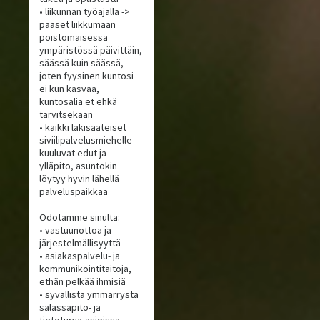
• liikunnan työajalla ->
pääset liikkumaan
poistomaisessa
ympäristössä päivittäin,
säässä kuin säässä,
joten fyysinen kuntosi
ei kun kasvaa,
kuntosalia et ehkä
tarvitsekaan
• kaikki lakisääteiset
siviilipalvelusmiehelle
kuuluvat edut ja
ylläpito, asuntokin
löytyy hyvin lähellä
palveluspaikkaa
Odotamme sinulta:
• vastuunottoa ja
järjestelmällisyyttä
• asiakaspalvelu- ja
kommunikointitaitoja,
ethän pelkää ihmisiä
• syvällistä ymmärrystä
salassapito- ja