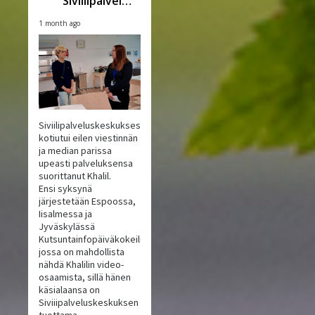
Siviilipalveluskeskus
1 month ago
Siviilipalveluskeskuksesta
kotiutui eilen viestinnän
ja median parissa
upeasti palveluksensa
suorittanut Khalil.
Ensi syksynä
järjestetään Espoossa,
Iisalmessa ja
Jyväskylässä
Kutsuntainfopäiväkokeilu,
jossa on mahdollista
nähdä Khalilin video-
osaamista, sillä hänen
käsialaansa on
Siviiipalveluskeskuksen