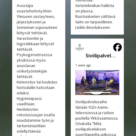
toimintaa:
Avustajia
tietotekniikan hallinta
osastohoitotyöhön
on plussa.
Yleiseen siisteyteen,
Ruotsinkielen välttävä
järjestykseen ja
taito on tarpeellinen.
toiminnan sujuvuuteen
Linkki ilmoitukseen:
liittyvät tehtävät.
Varastointiin ja
logistiikkaan liittyvät
tehtävät.
Psykogeriatrisessa
Siviilipalveluskeskus
yksikössä myös
avustavan
1 week ago
viriketyöntekijän
tehtävät.
Kiinnostus tai koulutus
hoitoalalle katsotaan
eduksi.
Hygieniapassi
Siviilipalvelusaihe
vaaditaan.
tänään YLEn Aamu-
Henkilöstön
televisiossa ja radion
rokotussuojan osalta
puolella Ykkösaamussa.
noudatamme työn ja
Otsikolla "Mitä
tartuntatautilain
siviilipalveluksen
edellyttämää
suorittaneilta jatkossa