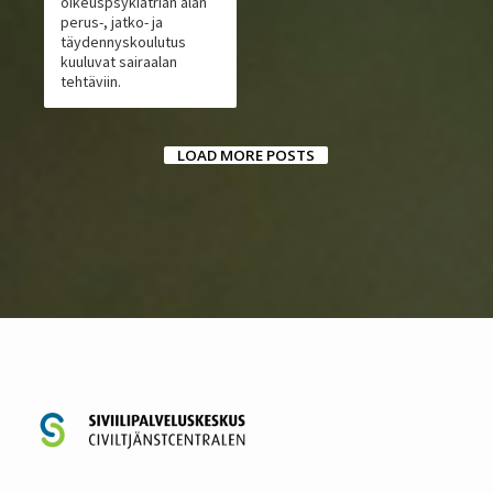
oikeuspsykiatrian alan
perus-, jatko- ja
täydennyskoulutus
kuuluvat sairaalan
tehtäviin.
LOAD MORE POSTS