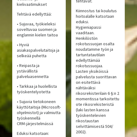
tehtävät.
kielivaatimukset
Kiinnostus tai koulutus
Tehtävä edellyttää:
hoitoalalle katsotaan
eduksi.
• Sujuvaa, työkieleksi
Hygieniapassi
soveltuvaa suomen ja
vaaditaan.
englannin kielen taitoa
Henkilöstön
rokotussuojan osalta
• Hyviä
noudatamme työn ja
asiakaspalvelutaitoja ja
tartuntatautilain
selkeää puhetta
edellyttämää
• Reipasta ja
rokotussuojaa.
ystävällistä
Lasten yksiköissä
palveluasennetta
palvelusta suorittavan
on esitettävä
• Tarkkaa ja huolellista
nähtäväksi
työskentelyotetta
rikosrekisterilain 6 §:n 2
momentissa tarkoitettu
• Sujuvia tietokoneen
ote rikosrekisteristä
käyttötaitoja (Microsoft-
(laki lasten kanssa
ohjelmistot) ja valmiutta
työskentelevien
työskennellä
rikostaustan
CRM‑järjestelmässä
selvittämisestä 504/
2002).
Eduksi katsotaan: