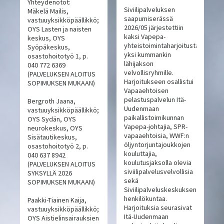
Yhteydenotot:
Siviilipalveluksen
Mäkelä Mailis,
saapumiserässä
vastuuyksikköpäällikkö;
2026/05 järjestettiin
OYS Lasten ja naisten
kaksi Vapepa-
keskus, OYS
yhteistoimintaharjoitusta,
Syöpäkeskus,
yksi kummankin
osastohoitotyö 1, p.
lähijakson
040 772 6369
velvollisryhmille.
(PALVELUKSEN ALOITUS
Harjoitukseen osallistui
SOPIMUKSEN MUKAAN)
Vapaaehtoisen
pelastuspalvelun Itä-
Bergroth Jaana,
Uudenmaan
vastuuyksikköpäällikkö;
paikallistoimikunnan
OYS Sydän, OYS
Vapepa-johtajia, SPR-
neurokeskus, OYS
vapaaehtoisia, WWF:n
Sisätautikeskus,
öljyntorjuntajoukkojen
osastohoitotyö 2, p.
kouluttajia,
040 637 8942
koulutusjaksolla olevia
(PALVELUKSEN ALOITUS
siviilipalvelusvelvollisia
SYKSYLLÄ 2026
sekä
SOPIMUKSEN MUKAAN)
Siviilipalveluskeskuksen
henkilökuntaa.
Paakki-Tiainen Kaija,
Harjoituksia seurasivat
vastuuyksikköpäällikkö;
Itä-Uudenmaan
OYS Aistielinsairauksien