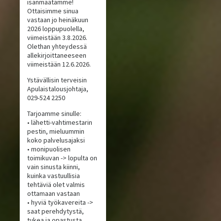
isänmaatamme!
Ottaisimme sinua
vastaan jo heinäkuun
2026 loppupuolella,
viimeistään 3.8.2026.
Olethan yhteydessä
allekirjoittaneeseen
viimeistään 12.6.2026.
Ystävällisin terveisin
Apulaistalousjohtaja,
029-524 2250
Tarjoamme sinulle:
• lähetti-vahtimestarin
pestin, mieluummin
koko palvelusajaksi
• monipuolisen
toimikuvan -> lopulta on
vain sinusta kiinni,
kuinka vastuullisia
tehtäviä olet valmis
ottamaan vastaan
• hyviä työkavereita ->
saat perehdytystä,
tukea ja opastusta