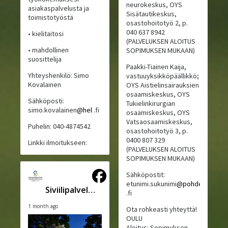
neurokeskus, OYS
asiakaspalvelusta ja
Sisätautikeskus,
toimistotyöstä
osastohoitotyö 2, p.
040 637 8942
• kielitaitosi
(PALVELUKSEN ALOITUS
• mahdollinen
SOPIMUKSEN MUKAAN)
suosittelija
Paakki-Tiainen Kaija,
Yhteyshenkilö: Simo
vastuuyksikköpäällikkö;
Kovalainen
OYS Aistielinsairauksien
osaamiskeskus, OYS
Sähköposti:
Tukielinkirurgian
simo.kovalainen
@hel
.fi
osaamiskeskus, OYS
Vatsaosaamiskeskus,
Puhelin: 040-4874542
osastohoitotyö 3, p.
0400 807 329
Linkki ilmoitukseen:
(PALVELUKSEN ALOITUS
SOPIMUKSEN MUKAAN)
Sähköpostit:
etunimi.sukunimi
@pohde
Siviilipalveluskeskus
.fi
1 month ago
Ota rohkeasti yhteyttä!
OULU
Aloitus: Sopimuksen