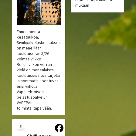
mukaan
Ennen pientä
kesätaukoa,
Siviilipalveluskeskuksessa
on meneillään
koulutuserän 5/26
kolmas viikko.
Reilun viikon verran
vielä on monenlaista
koulutussisältöä tarjolla
ja hommat huipentuvat
ensi viikolla
Vapaaehtoisen
pelastuspalvelun
VAPEPAn
toimintailtapäivään.