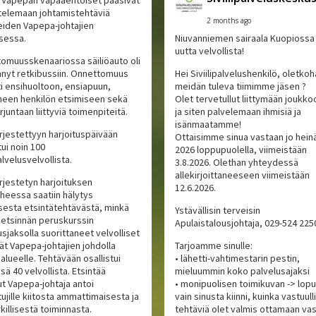
ttelemaan johtamistehtäviä
2 months ago
iden Vapepa-johtajien
sessa.
Niuvanniemen sairaala Kuopiossa 
uutta velvollista!
omuusskenaariossa säiliöauto oli
nyt retkibussiin. Onnettomuus
Hei Siviilipalvelushenkilö, oletkoh
ti ensihuoltoon, ensiapuun,
meidän tuleva tiimimme jäsen ?
een henkilön etsimiseen sekä
Olet tervetullut liittymään jouk
rjuntaan liittyviä toimenpiteitä.
ja siten palvelemaan ihmisiä ja
isänmaatamme!
ärjestettyyn harjoituspäivään
Ottaisimme sinua vastaan jo hein
tui noin 100
2026 loppupuolella, viimeistään
palvelusvelvollista.
3.8.2026. Olethan yhteydessä
allekirjoittaneeseen viimeistään
ärjestetyn harjoituksen
12.6.2026.
iheessa saatiin hälytys
isesta etsintätehtävästä, minkä
Ystävällisin terveisin
 etsinnän peruskurssin
Apulaistalousjohtaja, 029-524 225
sjaksolla suorittaneet velvolliset
vät Vapepa-johtajien johdolla
Tarjoamme sinulle:
alueelle. Tehtävään osallistui
• lähetti-vahtimestarin pestin,
ä 40 velvollista. Etsintää
mieluummin koko palvelusajaksi
ut Vapepa-johtaja antoi
• monipuolisen toimikuvan -> lopu
tujille kiitosta ammattimaisesta ja
vain sinusta kiinni, kuinka vastuull
killisestä toiminnasta.
tehtäviä olet valmis ottamaan va