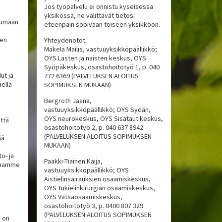
Jos työpalvelu ei onnistu kyseisessä
yksikössä, he välittävät tietosi
kkumaan
eteenpäin sopivaan toiseen yksikköön.
ten
Yhteydenotot:
Mäkelä Mailis, vastuuyksikköpäällikkö;
OYS Lasten ja naisten keskus, OYS
Syöpäkeskus, osastohoitotyö 1, p. 040
ut ja
772 6369 (PALVELUKSEN ALOITUS
hellä
SOPIMUKSEN MUKAAN)
Bergroth Jaana,
vastuuyksikköpäällikkö; OYS Sydän,
OYS neurokeskus, OYS Sisätautikeskus,
yttä
osastohoitotyö 2, p. 040 637 8942
(PALVELUKSEN ALOITUS SOPIMUKSEN
ää
MUKAAN)
o- ja
Paakki-Tiainen Kaija,
annamme
vastuuyksikköpäällikkö; OYS
Aistielinsairauksien osaamiskeskus,
OYS Tukielinkirurgian osaamiskeskus,
OYS Vatsaosaamiskeskus,
osastohoitotyö 3, p. 0400 807 329
(PALVELUKSEN ALOITUS SOPIMUKSEN
a on