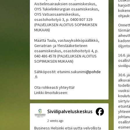
Aistielinsairauksien osaamiskeskus,
harjoi
OYS Tukielinkirurgian osaamiskeskus,
kokene
OYS Vatsaosaamiskeskus,
ohjauk
osastohoitotyö 3, p. 0400 807 329
(PALVELUKSEN ALOITUS SOPIMUKSEN
Onnett
MUKAAN)
törmän
aiheut
Määttä Tuula, vastuuyksikköpäällikkö,
kadonn
Geriatrian- ja Yleislääketieteen
öljynto
osaamiskeskus, osastohoitotyö 4, p.
16.6. j
040 486 4578 (PALVELUKSEN ALOITUS
osallis
SOPIMUKSEN MUKAAN)
siviili
Sähköpostit: etunimi.sukunimi
@pohde
30.6. j
.fi
alkuva
todell
Ota rohkeasti yhteyttä!
vuoksi
Linkki ilmoitukseen:
koulutu
siirtyi
etsintä
Siviilipalveluskeskus
yhteens
johtan
2 weeks ago
osallis
esimer
Business Helsinki etsii uutta velvollista