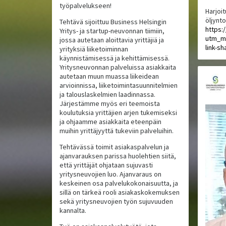
työpalvelukseen!
Harjoit
öljynt
Tehtävä sijoittuu Business Helsingin
https:
Yritys- ja startup-neuvonnan tiimiin,
utm_m
jossa autetaan aloittavia yrittäjiä ja
link-sh
yrityksiä liiketoiminnan
käynnistämisessä ja kehittämisessä.
Yritysneuvonnan palveluissa asiakkaita
autetaan muun muassa liikeidean
arvioinnissa, liiketoimintasuunnitelmien
ja talouslaskelmien laadinnassa.
Järjestämme myös eri teemoista
koulutuksia yrittäjien arjen tukemiseksi
ja ohjaamme asiakkaita eteenpäin
muihin yrittäjyyttä tukeviin palveluihin.
Tehtävässä toimit asiakaspalvelun ja
ajanvarauksen parissa huolehtien siitä,
että yrittäjät ohjataan sujuvasti
yritysneuvojien luo. Ajanvaraus on
keskeinen osa palvelukokonaisuutta, ja
sillä on tärkeä rooli asiakaskokemuksen
sekä yritysneuvojien työn sujuvuuden
kannalta.