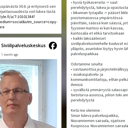
• hyviä työkavereita -> saat
uspäivästä 30.6. ja erityisesti sen
perehdytystä, tukea ja opastusta
orjuntaosuudesta voit lukea tästä:
• liikunnan työajalla -> pääset lii
//yle.fi/a/7-10101384?
poistomaisessa ympäristössä
edium=social&utm_source=copy-
päivittäin, säässä kuin säässä, jo
are
fyysinen kuntosi ei kun kasvaa,
kuntosalia et ehkä tarvitsekaan
• kaikki lakisääteiset
siviilipalvelusmiehelle kuuluvat ed
Siviilipalveluskeskus
ylläpito, asuntokin löytyy hyvin lä
palveluspaikkaa
1 month ago
Odotamme sinulta:
• vastuunottoa ja järjestelmällisy
• asiakaspalvelu- ja
kommunikointitaitoja, ethän pelk
ihmisiä
• syvällistä ymmärrystä salassapit
tietoturva-asioissa, johon toki 
perehdytystä
Ketä me olemme :
Sinun tuleva palveluspaikka,
Niuvanniemen sairaala, sijaitsee
Kuopiossa. Niuvanniemen sairaal