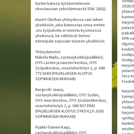
Siviil
lasten kanssa työskentelevien
2026/0
rikostaustan selvittämisestä 504/ 2002).
yhteist
kumman
Huom! Olethan yhteydessä vain siihen
Harjoi
yksikköön, joka kiinnostaa sinua eniten.
pelast
Jos työpalvelu ei onnistu kyseisessä
paikal
yksikössä, he välittävät tietosi
SPR-va
eteenpäin sopivaan toiseen yksikköön.
öljynto
koulut
Yhteydenotot:
siviili
Mäkelä Mailis, vastuuyksikköpäällikkö;
Siviil
OYS Lasten ja naisten keskus, OYS
Harjoi
Syöpäkeskus, osastohoitotyö 1, p. 040
pelast
772 6369 (PALVELUKSEN ALOITUS
Tero K
SOPIMUKSEN MUKAAN)
Fredri
Bergroth Jaana,
Harjoit
vastuuyksikköpäällikkö; OYS Sydän,
toimijo
OYS neurokeskus, OYS Sisätautikeskus,
yhteis
osastohoitotyö 2, p. 040 637 8942
siviili
(PALVELUKSEN ALOITUS SYKSYLLÄ 2026
harjoi
SOPIMUKSEN MUKAAN)
opittu
henkilö
Paakki-Tiainen Kaija,
ensihu
vastuuyksikköpäällikkö; OYS
Lisäks