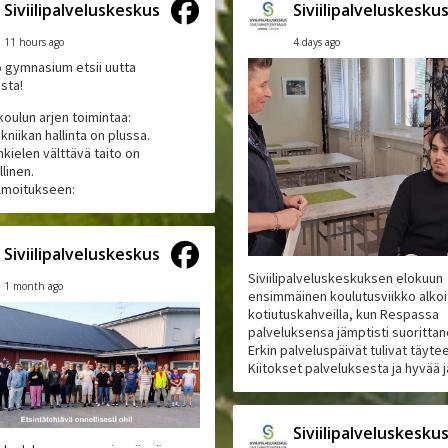
Siviilipalveluskeskus
Siviilipalveluskesku
11 hours ago
4 days ago
 gymnasium etsii uutta
ista!
koulun arjen toimintaa:
kniikan hallinta on plussa.
kielen välttävä taito on
linen.
ilmoitukseen:
Siviilipalveluskeskus
Siviilipalveluskeskuksen elokuun
1 month ago
ensimmäinen koulutusviikko alkoi
kotiutuskahveilla, kun Respassa
palveluksensa jämptisti suoritta
Erkin palveluspäivät tulivat täyte
Kiitokset palveluksesta ja hyvää j
Siviilipalveluskesku