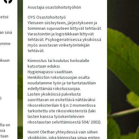
Avustajia osastohoitotyöhön
etsii
OYS Osastohoitotyö
Yleiseen siisteyteen, järjestykseen ja
toiminnan sujuvuuteen liittyvät tehtävät.
an sinä
Varastointiin ja logistiikkaan liittyvät
tehtävät. Psykogeriatrisessa yksikössä
koomme
myös avustavan viriketyöntekijän
tehtävät.
äkuun
Kiinnostus tai koulutus hoitoalalle
katsotaan eduksi.
Hygieniapassi vaaditaan.
Henkilöstön rokotussuojan osalta
noudatamme työn ja tartuntatautilain
edellyttämää rokotussuojaa.
Lasten yksiköissä palvelusta
0
suorittavan on esitettävä nähtäväksi
rikosrekisterilain 6 §:n 2 momentissa
tarkoitettu ote rikosrekisteristä (laki
lasten kanssa työskentelevien
rikostaustan selvittämisestä 504/ 2002).
lta on
isia
Huom! Olethan yhteydessä vain siihen
staan
yksikköön, joka kiinnostaa sinua eniten.