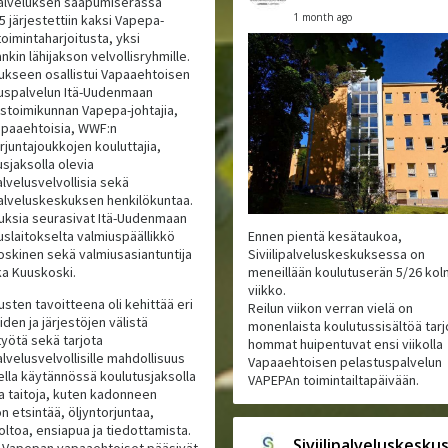
ipalveluksen saapumiserässä
1 month ago
5 järjestettiin kaksi Vapepa-
oimintaharjoitusta, yksi
kin lähijakson velvollisryhmille.
tukseen osallistui Vapaaehtoisen
uspalvelun Itä-Uudenmaan
listoimikunnan Vapepa-johtajia,
paaehtoisia, WWF:n
rjuntajoukkojen kouluttajia,
usjaksolla olevia
palvelusvelvollisia sekä
ipalveluskeskuksen henkilökuntaa.
tuksia seurasivat Itä-Uudenmaan
uslaitokselta valmiuspäällikkö
Ennen pientä kesätaukoa,
oskinen sekä valmiusasiantuntija
Siviilipalveluskeskuksessa on
ka Kuuskoski.
meneillään koulutuserän 5/26 ko
viikko.
usten tavoitteena oli kehittää eri
Reilun viikon verran vielä on
iden ja järjestöjen välistä
monenlaista koulutussisältöä tarjo
työtä sekä tarjota
hommat huipentuvat ensi viikolla
palvelusvelvollisille mahdollisuus
Vapaaehtoisen pelastuspalvelun
tella käytännössä koulutusjaksolla
VAPEPAn toimintailtapäivään.
ja taitoja, kuten kadonneen
n etsintää, öljyntorjuntaa,
oltoa, ensiapua ja tiedottamista.
Siviilipalveluskesku
i Vapepan vapaaehtoiset pääsivät