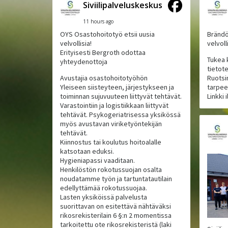
Siviilipalveluskeskus
11 hours ago
OYS Osastohoitotyö etsii uusia
Brändö
velvollisia!
velvoll
Erityisesti Bergroth odottaa
Tukea 
yhteydenottoja
tietote
Avustajia osastohoitotyöhön
Ruotsin
Yleiseen siisteyteen, järjestykseen ja
tarpeel
toiminnan sujuvuuteen liittyvät tehtävät.
Linkki 
Varastointiin ja logistiikkaan liittyvät
tehtävät. Psykogeriatrisessa yksikössä
myös avustavan viriketyöntekijän
tehtävät.
Kiinnostus tai koulutus hoitoalalle
katsotaan eduksi.
Hygieniapassi vaaditaan.
Henkilöstön rokotussuojan osalta
noudatamme työn ja tartuntatautilain
edellyttämää rokotussuojaa.
Lasten yksiköissä palvelusta
suorittavan on esitettävä nähtäväksi
rikosrekisterilain 6 §:n 2 momentissa
tarkoitettu ote rikosrekisteristä (laki