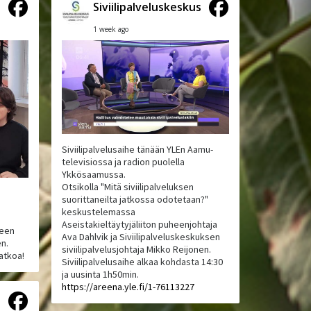
s
Siviilipalveluskeskus
1 week ago
Siviilipalvelusaihe tänään YLEn Aamu-
televisiossa ja radion puolella
Ykkösaamussa.
Otsikolla "Mitä siviilipalveluksen
suorittaneilta jatkossa odotetaan?"
keskustelemassa
Aseistakieltäytyjäliiton puheenjohtaja
neen
Ava Dahlvik ja Siviilipalveluskeskuksen
en.
siviilipalvelusjohtaja Mikko Reijonen.
atkoa!
Siviilipalvelusaihe alkaa kohdasta 14:30
ja uusinta 1h50min.
https://areena.yle.fi/1-76113227
s