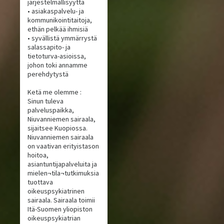
järjestelmällisyyttä
• asiakaspalvelu- ja
kommunikointitaitoja,
ethän pelkää ihmisiä
• syvällistä ymmärrystä
salassapito- ja
tietoturva-asioissa,
johon toki annamme
perehdytystä
Ketä me olemme :
Sinun tuleva
palveluspaikka,
Niuvanniemen sairaala,
sijaitsee Kuopiossa.
Niuvanniemen sairaala
on vaativan erityistason
hoitoa,
asiantuntijapalveluita ja
mielen¬tila¬tutkimuksia
tuottava
oikeuspsykiatrinen
sairaala. Sairaala toimii
Itä-Suomen yliopiston
oikeuspsykiatrian