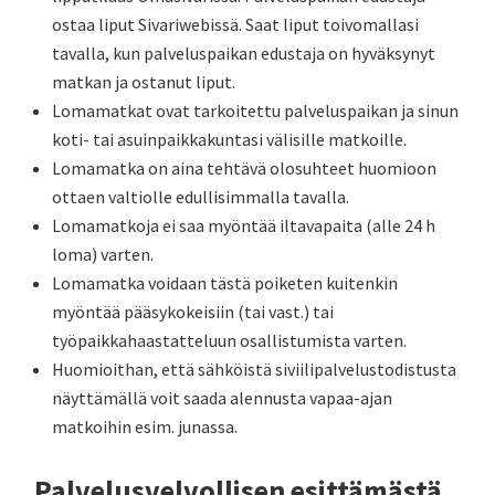
ostaa liput Sivariwebissä. Saat liput toivomallasi
tavalla, kun palveluspaikan edustaja on hyväksynyt
matkan ja ostanut liput.
Lomamatkat ovat tarkoitettu palveluspaikan ja sinun
koti- tai asuinpaikkakuntasi välisille matkoille.
Lomamatka on aina tehtävä olosuhteet huomioon
ottaen valtiolle edullisimmalla tavalla.
Lomamatkoja ei saa myöntää iltavapaita (alle 24 h
loma) varten.
Lomamatka voidaan tästä poiketen kuitenkin
myöntää pääsykokeisiin (tai vast.) tai
työpaikkahaastatteluun osallistumista varten.
Huomioithan, että sähköistä siviilipalvelustodistusta
näyttämällä voit saada alennusta vapaa-ajan
matkoihin esim. junassa.
Palvelusvelvollisen esittämästä