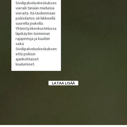
Siviilipalveluskeskuksessa
vieraili tänään mieluisia
vieraita. Itä-Uudenmaan
poliisilaitos oli liikkeellä
suurella joukolla.
Yhteistyökeskustelussa
läpikäytiin toiminnan
rajapintoja ja kuultiin
sekä
Siviilipalveluskeskuksen
että poliisin
ajankohtaiset
kuulumiset.
LATAA LISÄÄ