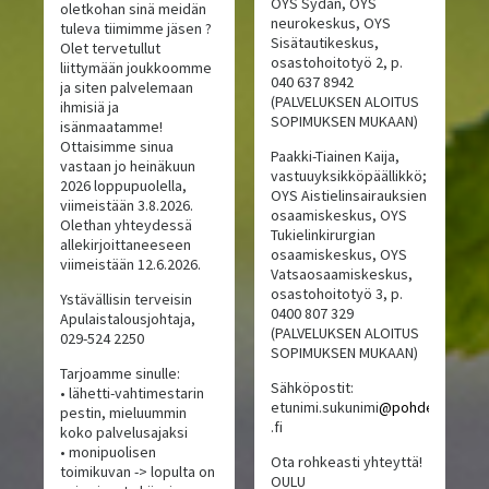
OYS Sydän, OYS
oletkohan sinä meidän
neurokeskus, OYS
tuleva tiimimme jäsen ?
Sisätautikeskus,
Olet tervetullut
osastohoitotyö 2, p.
liittymään joukkoomme
040 637 8942
ja siten palvelemaan
(PALVELUKSEN ALOITUS
ihmisiä ja
SOPIMUKSEN MUKAAN)
isänmaatamme!
Ottaisimme sinua
Paakki-Tiainen Kaija,
vastaan jo heinäkuun
vastuuyksikköpäällikkö;
2026 loppupuolella,
OYS Aistielinsairauksien
viimeistään 3.8.2026.
osaamiskeskus, OYS
Olethan yhteydessä
Tukielinkirurgian
allekirjoittaneeseen
osaamiskeskus, OYS
viimeistään 12.6.2026.
Vatsaosaamiskeskus,
osastohoitotyö 3, p.
Ystävällisin terveisin
0400 807 329
Apulaistalousjohtaja,
(PALVELUKSEN ALOITUS
029-524 2250
SOPIMUKSEN MUKAAN)
Tarjoamme sinulle:
Sähköpostit:
• lähetti-vahtimestarin
etunimi.sukunimi
@pohde
pestin, mieluummin
.fi
koko palvelusajaksi
• monipuolisen
Ota rohkeasti yhteyttä!
toimikuvan -> lopulta on
OULU