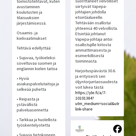
suorittaneet velvolliset
toimistotehtävät, kuten
siirtyivät Vapepa-
avustaminen
johtajien johdolla
koulutusten ja
etsintäalueelle.
tilaisuuksien
Tehtävään osallistui
järjestämisessä.
yhteensä 40 velvollista.
Osaamis- ja
Etsintää johtanut
kielivaatimukset
Vapepa-johtaja antoi
osallistujille kiitosta
Tehtävä edellyttää:
ammattimaisesta ja
esimerkillisestä
• Sujuvaa, työkieleksi
toiminnasta.
soveltuvaa suomen ja
englannin kielen taitoa
Harjoituspäivästä 30.6.
ja erityisesti sen
• Hyviä
öljyntorjuntaosuudesta
asiakaspalvelutaitoja ja
voit lukea tästä:
selkeää puhetta
https://yle.fi/a/7-
10101384?
• Reipasta ja
utm_medium=social&utm_source
ystävällistä
link-share
palveluasennetta
• Tarkkaa ja huolellista
työskentelyotetta
• Sujuvia tietokoneen