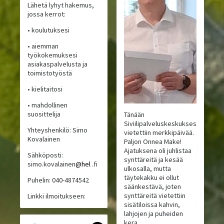
Lähetä lyhyt hakemus,
jossa kerrot:
• koulutuksesi
• aiemman
työkokemuksesi
asiakaspalvelusta ja
toimistotyöstä
• kielitaitosi
• mahdollinen
suosittelija
Tänään
Siviilipalveluskeskuksessa
Yhteyshenkilö: Simo
vietettiin merkkipäivää.
Kovalainen
Paljon Onnea Make!
Ajatuksena oli juhlistaa
Sähköposti:
synttäreitä ja kesää
simo.kovalainen
@hel
.fi
ulkosalla, mutta
täytekakku ei ollut
Puhelin: 040-4874542
säänkestävä, joten
synttäreitä vietettiin
Linkki ilmoitukseen:
sisätiloissa kahvin,
lahjojen ja puheiden
kera.