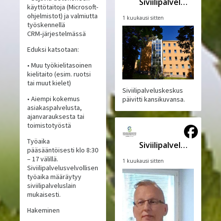
Siviilipalveluskeskus
käyttötaitoja (Microsoft-
ohjelmistot) ja valmiutta
1 kuukausi sitten
työskennellä
CRM‑järjestelmässä
Eduksi katsotaan:
• Muu työkielitasoinen
kielitaito (esim. ruotsi
tai muut kielet)
Siviilipalveluskeskus
• Aiempi kokemus
päivitti kansikuvansa.
asiakaspalvelusta,
ajanvarauksesta tai
toimistotyöstä
Työaika
Siviilipalveluskeskus
pääsääntöisesti klo 8:30
– 17 välillä.
1 kuukausi sitten
Siviilipalvelusvelvollisen
työaika määräytyy
siviilipalveluslain
mukaisesti.
Hakeminen