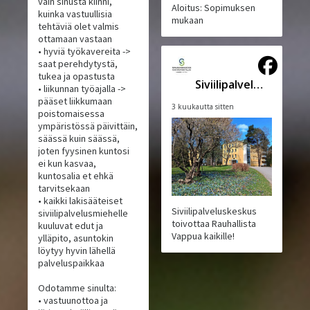
vain sinusta kiinni,
Aloitus: Sopimuksen
kuinka vastuullisia
mukaan
tehtäviä olet valmis
ottamaan vastaan
• hyviä työkavereita ->
saat perehdytystä,
tukea ja opastusta
Siviilipalveluskeskus
• liikunnan työajalla ->
pääset liikkumaan
3 kuukautta sitten
poistomaisessa
ympäristössä päivittäin,
säässä kuin säässä,
joten fyysinen kuntosi
ei kun kasvaa,
kuntosalia et ehkä
tarvitsekaan
• kaikki lakisääteiset
Siviilipalveluskeskus
siviilipalvelusmiehelle
toivottaa Rauhallista
kuuluvat edut ja
Vappua kaikille!
ylläpito, asuntokin
löytyy hyvin lähellä
palveluspaikkaa
Odotamme sinulta:
• vastuunottoa ja