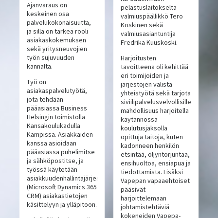
Ajanvaraus on
pelastuslaitokselta
keskeinen osa
valmiuspäällikkö Tero
palvelukokonaisuutta,
Koskinen sekä
ja sillä on tärkeä rooli
valmiusasiantuntija
asiakaskokemuksen
Fredrika Kuuskoski.
sekä yritysneuvojien
työn sujuvuuden
Harjoitusten
kannalta.
tavoitteena oli kehittää
eri toimijoiden ja
Työ on
järjestöjen välistä
asiakaspalvelutyötä,
yhteistyötä sekä tarjota
jota tehdään
siviilipalvelusvelvollisille
pääasiassa Business
mahdollisuus harjoitella
Helsingin toimistolla
käytännössä
Kansakoulukadulla
koulutusjaksolla
Kampissa. Asiakkaiden
opittuja taitoja, kuten
kanssa asioidaan
kadonneen henkilön
pääasiassa puhelimitse
etsintää, öljyntorjuntaa,
ja sähköpostitse, ja
ensihuoltoa, ensiapua ja
työssä käytetään
tiedottamista. Lisäksi
asiakkuudenhallintajärjestelmää
Vapepan vapaaehtoiset
(Microsoft Dynamics 365
pääsivät
CRM) asiakastietojen
harjoittelemaan
käsittelyyn ja ylläpitoon.
johtamistehtäviä
kokeneiden Vapepa-