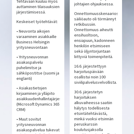
Tehtävään kuuluu myös
johtajien ohjauksessa.
auttaminen tilaisuuksien
järjestämisessä.
Onnettomuusskenaariossa
säiliöauto oli törmännyt
Keskeiset työtehtävät:
retkibussiin.
Onnettomuus aiheutti
• Neuvonta aikojen
ensihuoltoon,
varaaminen asiakkaille
ensiapuun, kadonneen
Business Helsingin
henkilön etsimiseen
yritysneuvontaan
sekä öljyntorjuntaan
liittyviä toimenpiteitä.
• Yritysneuvonnan
asiakaspalvelu
16.6. järjestettyyn
puhelimitse ja
harjoituspäivään
sähköpostitse (suomi ja
osallistui noin 100
englanti)
siviilipalvelusvelvollista.
• Asiakastietojen
30.6. järjestetyn
kirjaaminen ja ylläpito
harjoituksen
asiakkuudenhallintajärjestelmässä
alkuvaiheessa saatiin
(Microsoft Dynamics 365
hälytys todellisesta
CRM)
etsintätehtävästä,
minkä vuoksi etsinnän
• Muut sovitut
peruskurssin
yritysneuvonnan
koulutusjaksolla
asiakaspalvelua tukevat