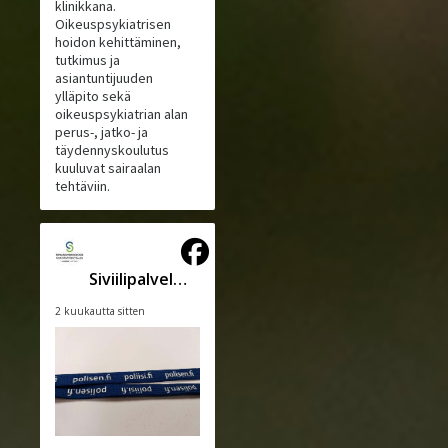
klinikkana.
Oikeuspsykiatrisen
hoidon kehittäminen,
tutkimus ja
asiantuntijuuden
ylläpito sekä
oikeuspsykiatrian alan
perus-, jatko- ja
täydennyskoulutus
kuuluvat sairaalan
tehtäviin.
Siviilipalveluskeskus
2 kuukautta sitten