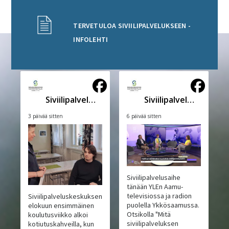
TERVETULOA SIVIILIPALVELUKSEEN -
INFOLEHTI
Siviilipalveluskeskus
Siviilipalveluskeskus
3 päivää sitten
6 päivää sitten
Siviilipalvelusaihe
tänään YLEn Aamu-
televisiossa ja radion
Siviilipalveluskeskuksen
puolella Ykkösaamussa.
elokuun ensimmäinen
Otsikolla "Mitä
koulutusviikko alkoi
siviilipalveluksen
kotiutuskahveilla, kun