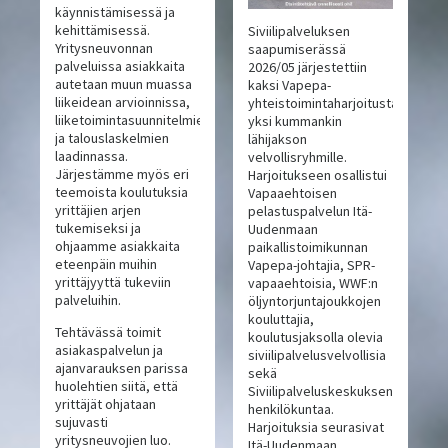
käynnistämisessä ja
kehittämisessä.
Siviilipalveluksen
Yritysneuvonnan
saapumiserässä
palveluissa asiakkaita
2026/05 järjestettiin
autetaan muun muassa
kaksi Vapepa-
liikeidean arvioinnissa,
yhteistoimintaharjoitusta,
liiketoimintasuunnitelmien
yksi kummankin
ja talouslaskelmien
lähijakson
laadinnassa.
velvollisryhmille.
Järjestämme myös eri
Harjoitukseen osallistui
teemoista koulutuksia
Vapaaehtoisen
yrittäjien arjen
pelastuspalvelun Itä-
tukemiseksi ja
Uudenmaan
ohjaamme asiakkaita
paikallistoimikunnan
eteenpäin muihin
Vapepa-johtajia, SPR-
yrittäjyyttä tukeviin
vapaaehtoisia, WWF:n
palveluihin.
öljyntorjuntajoukkojen
kouluttajia,
Tehtävässä toimit
koulutusjaksolla olevia
asiakaspalvelun ja
siviilipalvelusvelvollisia
ajanvarauksen parissa
sekä
huolehtien siitä, että
Siviilipalveluskeskuksen
yrittäjät ohjataan
henkilökuntaa.
sujuvasti
Harjoituksia seurasivat
yritysneuvojien luo.
Itä-Uudenmaan