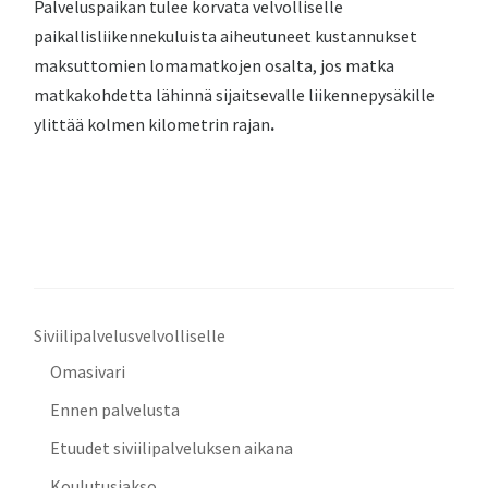
Palveluspaikan tulee korvata velvolliselle
paikallisliikennekuluista aiheutuneet kustannukset
maksuttomien lomamatkojen osalta, jos matka
matkakohdetta lähinnä sijaitsevalle liikennepysäkille
ylittää kolmen kilometrin rajan
.
Siviilipalvelusvelvolliselle
Omasivari
Ennen palvelusta
Etuudet siviilipalveluksen aikana
Koulutusjakso