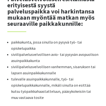
erityisestä syystä
palveluspaikka voi harkintansa
mukaan myöntää matkan myös
seuraaville paikkakunnille:
paikkakunta, jossa sinulla on pysyvä työ- tai
opiskelupaikka
siviilipalvelusvelvollisen avio- tai pysyvän avopuolison
asuinpaikkakunta
siviilipalvelusvelvollisen vanhemman, sisaruksen tai
lapsen asuinpaikkakunnalle
tulevalle asuinpaikkakunnalle, työ- tai
opiskelupaikkakunnalle, mikäli sinulla on esittää
kutsu työpaikkahaastatteluun, pääsykokeisiin tai
muu vastaava tosite