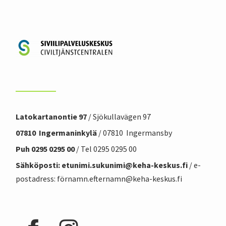
Latokartanontie 97
/ Sjökullavägen 97
07810 Ingermaninkylä
/ 07810 Ingermansby
Puh 0295 0295 00
/ Tel 0295 0295 00
Sähköposti: etunimi.sukunimi@
keha-keskus.f
i
/ e-
postadress: förnamn.efternamn@keha-keskus.fi