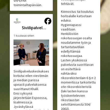
VAPEPAn
tehtävät.
toimintailtapäivään.
Kiinnostus tai koulutus
hoitoalalle katsotaan
eduksi.
Hygieniapassi
Siviilipalveluskeskus
vaaditaan.
Henkilöstön
1 kuukausi sitten
rokotussuojan osalta
noudatamme työn ja
tartuntatautilain
edellyttämää
rokotussuojaa.
Lasten yksiköissä
palvelusta suorittavan
on esitettävä
Siviilipalveluskeskuksesta
nähtäväksi
kotiutui eilen viestinnän
rikosrekisterilain 6 §:n 2
ja median parissa
momentissa tarkoitettu
upeasti palveluksensa
ote rikosrekisteristä
suorittanut Khalil.
(laki lasten kanssa
Ensi syksynä
työskentelevien
järjestetään Espoossa,
rikostaustan
Iisalmessa ja
selvittämisestä 504/
Jyväskylässä
2002).