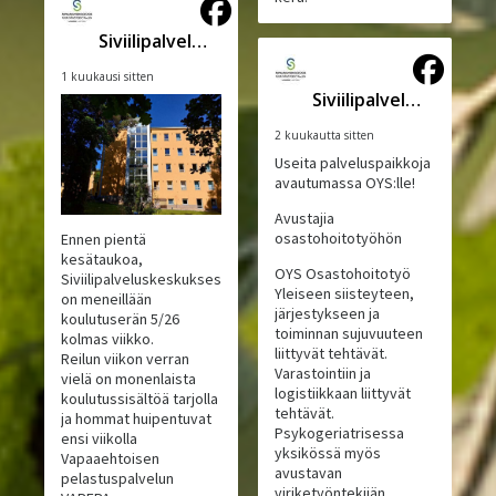
Siviilipalveluskeskus
1 kuukausi sitten
Siviilipalveluskeskus
2 kuukautta sitten
Useita palveluspaikkoja
avautumassa OYS:lle!
Avustajia
osastohoitotyöhön
Ennen pientä
kesätaukoa,
OYS Osastohoitotyö
Siviilipalveluskeskuksessa
Yleiseen siisteyteen,
on meneillään
järjestykseen ja
koulutuserän 5/26
toiminnan sujuvuuteen
kolmas viikko.
liittyvät tehtävät.
Reilun viikon verran
Varastointiin ja
vielä on monenlaista
logistiikkaan liittyvät
koulutussisältöä tarjolla
tehtävät.
ja hommat huipentuvat
Psykogeriatrisessa
ensi viikolla
yksikössä myös
Vapaaehtoisen
avustavan
pelastuspalvelun
viriketyöntekijän