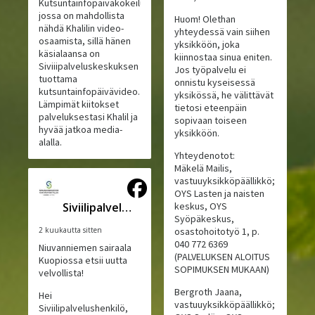
Kutsuntainfopäiväkokeilu,
jossa on mahdollista
Huom! Olethan
nähdä Khalilin video-
yhteydessä vain siihen
osaamista, sillä hänen
yksikköön, joka
käsialaansa on
kiinnostaa sinua eniten.
Siviiipalveluskeskuksen
Jos työpalvelu ei
tuottama
onnistu kyseisessä
kutsuntainfopäivävideo.
yksikössä, he välittävät
Lämpimät kiitokset
tietosi eteenpäin
palveluksestasi Khalil ja
sopivaan toiseen
hyvää jatkoa media-
yksikköön.
alalla.
Yhteydenotot:
Mäkelä Mailis,
vastuuyksikköpäällikkö;
OYS Lasten ja naisten
Siviilipalveluskeskus
keskus, OYS
Syöpäkeskus,
2 kuukautta sitten
osastohoitotyö 1, p.
040 772 6369
Niuvanniemen sairaala
(PALVELUKSEN ALOITUS
Kuopiossa etsii uutta
SOPIMUKSEN MUKAAN)
velvollista!
Bergroth Jaana,
Hei
vastuuyksikköpäällikkö;
Siviilipalvelushenkilö,