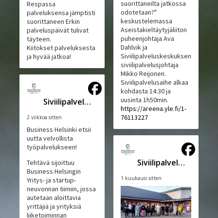
suorittaneilta jatkossa
Respassa
odotetaan?"
palveluksensa jämptisti
keskustelemassa
suorittaneen Erkin
Aseistakieltäytyjäliiton
palveluspäivät tulivat
puheenjohtaja Ava
täyteen.
Dahlvik ja
Kiitokset palveluksesta
Siviilipalveluskeskuksen
ja hyvää jatkoa!
siviilipalvelusjohtaja
Mikko Reijonen.
Siviilipalvelusaihe alkaa
kohdasta 14:30 ja
uusinta 1h50min.
Siviilipalveluskeskus
https://areena.yle.fi/1-
76113227
2 viikkoa sitten
Business Helsinki etsii
uutta velvollista
työpalvelukseen!
Siviilipalveluskeskus
Tehtävä sijoittuu
Business Helsingin
1 kuukausi sitten
Yritys- ja startup-
neuvonnan tiimiin, jossa
autetaan aloittavia
yrittäjiä ja yrityksiä
liiketoiminnan