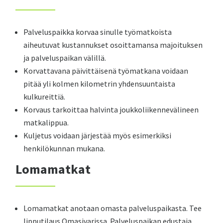
Palveluspaikka korvaa sinulle työmatkoista
aiheutuvat kustannukset osoittamansa majoituksen
ja palveluspaikan välillä.
Korvattavana päivittäisenä työmatkana voidaan
pitää yli kolmen kilometrin yhdensuuntaista
kulkureittiä.
Korvaus tarkoittaa halvinta
joukkoliikennevälineen
matkalippua.
Kuljetus voidaan järjestää myös esimerkiksi
henkilökunnan mukana.
Lomamatkat
Lomamatkat anotaan omasta palveluspaikasta. Tee
lipputilaus Omasivarissa. Palveluspaikan edustaja