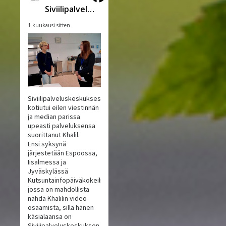
Siviilipalveluskeskus
1 kuukausi sitten
Siviilipalveluskeskuksesta
kotiutui eilen viestinnän
ja median parissa
upeasti palveluksensa
suorittanut Khalil.
Ensi syksynä
järjestetään Espoossa,
Iisalmessa ja
Jyväskylässä
Kutsuntainfopäiväkokeilu,
jossa on mahdollista
nähdä Khalilin video-
osaamista, sillä hänen
käsialaansa on
Siviiipalveluskeskuksen