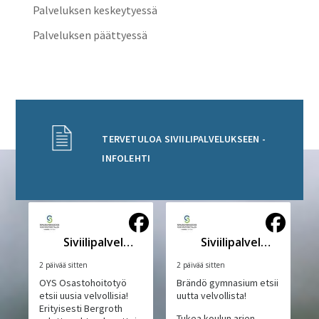
Palveluksen keskeytyessä
Palveluksen päättyessä
TERVETULOA SIVIILIPALVELUKSEEN -
INFOLEHTI
Siviilipalveluskeskus
Siviilipalveluskeskus
2 päivää sitten
2 päivää sitten
OYS Osastohoitotyö
Brändö gymnasium etsii
etsii uusia velvollisia!
uutta velvollista!
Erityisesti Bergroth
Tukea koulun arjen