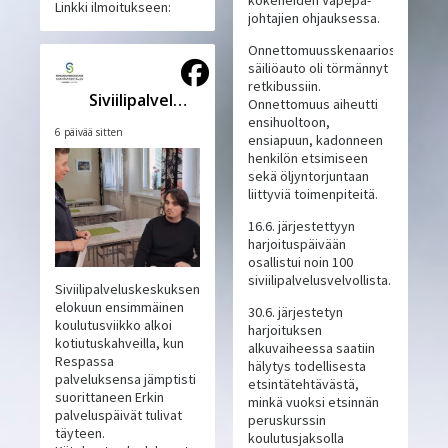
kokeneiden Vapepa-
Linkki ilmoitukseen:
johtajien ohjauksessa.
Onnettomuusskenaariossa
säiliöauto oli törmännyt
retkibussiin.
Siviilipalveluskeskus
Onnettomuus aiheutti
ensihuoltoon,
6 päivää sitten
ensiapuun, kadonneen
henkilön etsimiseen
sekä öljyntorjuntaan
liittyviä toimenpiteitä.
16.6. järjestettyyn
harjoituspäivään
osallistui noin 100
siviilipalvelusvelvollista.
Siviilipalveluskeskuksen
elokuun ensimmäinen
30.6. järjestetyn
koulutusviikko alkoi
harjoituksen
kotiutuskahveilla, kun
alkuvaiheessa saatiin
Respassa
hälytys todellisesta
palveluksensa jämptisti
etsintätehtävästä,
suorittaneen Erkin
minkä vuoksi etsinnän
palveluspäivät tulivat
peruskurssin
täyteen.
koulutusjaksolla