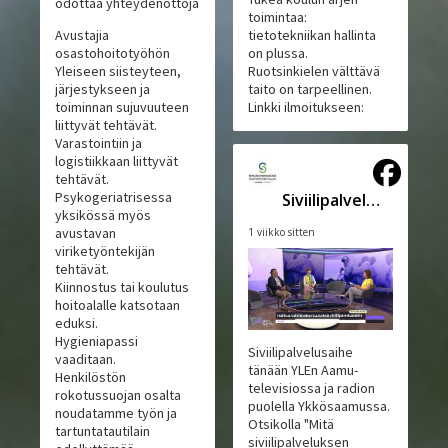
odottaa yhteydenottoja
toimintaa:
Avustajia
tietotekniikan hallinta
osastohoitotyöhön
on plussa.
Yleiseen siisteyteen,
Ruotsinkielen välttävä
järjestykseen ja
taito on tarpeellinen.
toiminnan sujuvuuteen
Linkki ilmoitukseen:
liittyvät tehtävät.
Varastointiin ja
logistiikkaan liittyvät
tehtävät.
Psykogeriatrisessa
Siviilipalveluskeskus
yksikössä myös
avustavan
1 viikko sitten
viriketyöntekijän
tehtävät.
Kiinnostus tai koulutus
hoitoalalle katsotaan
eduksi.
Hygieniapassi
Siviilipalvelusaihe
vaaditaan.
tänään YLEn Aamu-
Henkilöstön
televisiossa ja radion
rokotussuojan osalta
puolella Ykkösaamussa.
noudatamme työn ja
Otsikolla "Mitä
tartuntatautilain
siviilipalveluksen