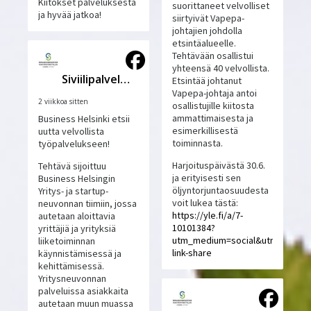
Kiitokset palveluksesta
suorittaneet velvolliset
ja hyvää jatkoa!
siirtyivät Vapepa-
johtajien johdolla
etsintäalueelle.
Tehtävään osallistui
yhteensä 40 velvollista.
Siviilipalveluskeskus
Etsintää johtanut
Vapepa-johtaja antoi
2 viikkoa sitten
osallistujille kiitosta
ammattimaisesta ja
Business Helsinki etsii
esimerkillisestä
uutta velvollista
toiminnasta.
työpalvelukseen!
Harjoituspäivästä 30.6.
Tehtävä sijoittuu
ja erityisesti sen
Business Helsingin
öljyntorjuntaosuudesta
Yritys- ja startup-
voit lukea tästä:
neuvonnan tiimiin, jossa
https://yle.fi/a/7-
autetaan aloittavia
10101384?
yrittäjiä ja yrityksiä
utm_medium=social&utm_source
liiketoiminnan
link-share
käynnistämisessä ja
kehittämisessä.
Yritysneuvonnan
palveluissa asiakkaita
autetaan muun muassa