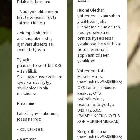
2002).
Eduksi katsotaan:
Huom! Olethan
• Muu työkielitasoinen
yhteydessä vain siihen
kielitaito (esim. ruotsi
yksikköön, joka
tai muut kielet)
kiinnostaa sinua eniten.
Jos työpalvelu ei
• Aiempi kokemus
onnistu kyseisessä
asiakaspalvelusta,
yksikössä, he välittävät
ajanvarauksesta tai
tietosi eteenpäin
toimistotyöstä
sopivaan toiseen
Työaika
yksikköön.
pääsääntöisesti klo 8:30
Yhteydenotot:
– 17 välillä.
Mäkelä Mailis,
Siviilipalvelusvelvollisen
vastuuyksikköpäällikkö;
työaika määräytyy
OYS Lasten ja naisten
siviilipalveluslain
keskus, OYS
mukaisesti.
Syöpäkeskus,
Hakeminen
osastohoitotyö 1, p.
040 772 6369
Lähetä lyhyt hakemus,
(PALVELUKSEN ALOITUS
jossa kerrot:
SOPIMUKSEN MUKAAN)
• koulutuksesi
Bergroth Jaana,
vastuuyksikköpäällikkö;
• aiemman