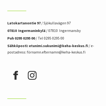
Latokartanontie 97
/ Sjökullavägen 97
07810 Ingermaninkylä
/ 07810 Ingermansby
Puh 0295 0295 00
/ Tel 0295 0295 00
Sähköposti: etunimi.sukunimi@
keha-keskus.f
i
/ e-
postadress: förnamn.efternamn@keha-keskus.fi