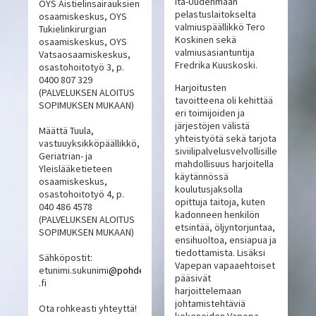
Itä-Uudenmaan
OYS Aistielinsairauksien
pelastuslaitokselta
osaamiskeskus, OYS
valmiuspäällikkö Tero
Tukielinkirurgian
Koskinen sekä
osaamiskeskus, OYS
valmiusasiantuntija
Vatsaosaamiskeskus,
Fredrika Kuuskoski.
osastohoitotyö 3, p.
0400 807 329
Harjoitusten
(PALVELUKSEN ALOITUS
tavoitteena oli kehittää
SOPIMUKSEN MUKAAN)
eri toimijoiden ja
järjestöjen välistä
Määttä Tuula,
yhteistyötä sekä tarjota
vastuuyksikköpäällikkö,
siviilipalvelusvelvollisille
Geriatrian- ja
mahdollisuus harjoitella
Yleislääketieteen
käytännössä
osaamiskeskus,
koulutusjaksolla
osastohoitotyö 4, p.
opittuja taitoja, kuten
040 486 4578
kadonneen henkilön
(PALVELUKSEN ALOITUS
etsintää, öljyntorjuntaa,
SOPIMUKSEN MUKAAN)
ensihuoltoa, ensiapua ja
tiedottamista. Lisäksi
Sähköpostit:
Vapepan vapaaehtoiset
etunimi.sukunimi
@pohde
pääsivät
.fi
harjoittelemaan
johtamistehtäviä
Ota rohkeasti yhteyttä!