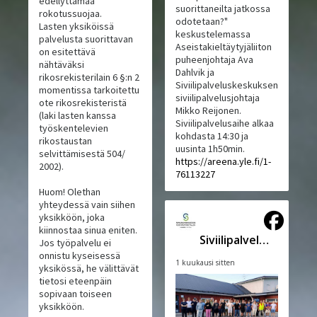
edellyttämää
suorittaneilta jatkossa
rokotussuojaa.
odotetaan?"
Lasten yksiköissä
keskustelemassa
palvelusta suorittavan
Aseistakieltäytyjäliiton
on esitettävä
puheenjohtaja Ava
nähtäväksi
Dahlvik ja
rikosrekisterilain 6 §:n 2
Siviilipalveluskeskuksen
momentissa tarkoitettu
siviilipalvelusjohtaja
ote rikosrekisteristä
Mikko Reijonen.
(laki lasten kanssa
Siviilipalvelusaihe alkaa
työskentelevien
kohdasta 14:30 ja
rikostaustan
uusinta 1h50min.
selvittämisestä 504/
https://areena.yle.fi/1-
2002).
76113227
Huom! Olethan
yhteydessä vain siihen
yksikköön, joka
kiinnostaa sinua eniten.
Siviilipalveluskeskus
Jos työpalvelu ei
onnistu kyseisessä
1 kuukausi sitten
yksikössä, he välittävät
tietosi eteenpäin
sopivaan toiseen
yksikköön.