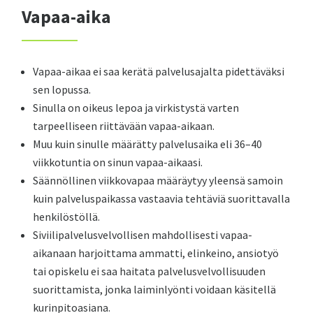
Vapaa-aika
Vapaa-aikaa ei saa kerätä palvelusajalta pidettäväksi
sen lopussa.
Sinulla on oikeus lepoa ja virkistystä varten
tarpeelliseen riittävään vapaa-aikaan.
Muu kuin sinulle määrätty palvelusaika eli 36–40
viikkotuntia on sinun vapaa-aikaasi.
Säännöllinen viikkovapaa määräytyy yleensä samoin
kuin palveluspaikassa vastaavia tehtäviä suorittavalla
henkilöstöllä.
Siviilipalvelusvelvollisen mahdollisesti vapaa-
aikanaan harjoittama ammatti, elinkeino, ansiotyö
tai opiskelu ei saa haitata palvelusvelvollisuuden
suorittamista, jonka laiminlyönti voidaan käsitellä
kurinpitoasiana.