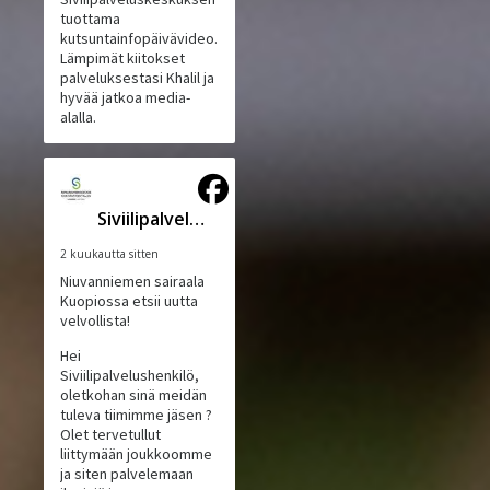
tuottama
kutsuntainfopäivävideo.
Lämpimät kiitokset
palveluksestasi Khalil ja
hyvää jatkoa media-
alalla.
Siviilipalveluskeskus
2 kuukautta sitten
Niuvanniemen sairaala
Kuopiossa etsii uutta
velvollista!
Hei
Siviilipalvelushenkilö,
oletkohan sinä meidän
tuleva tiimimme jäsen ?
Olet tervetullut
liittymään joukkoomme
ja siten palvelemaan