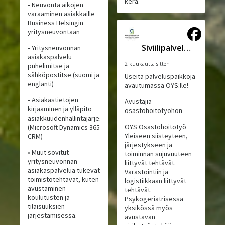
kera.
• Neuvonta aikojen
varaaminen asiakkaille
Business Helsingin
yritysneuvontaan
Siviilipalveluskeskus
• Yritysneuvonnan
asiakaspalvelu
2 kuukautta sitten
puhelimitse ja
sähköpostitse (suomi ja
Useita palveluspaikkoja
englanti)
avautumassa OYS:lle!
• Asiakastietojen
Avustajia
kirjaaminen ja ylläpito
osastohoitotyöhön
asiakkuudenhallintajärjestelmässä
OYS Osastohoitotyö
(Microsoft Dynamics 365
Yleiseen siisteyteen,
CRM)
järjestykseen ja
• Muut sovitut
toiminnan sujuvuuteen
yritysneuvonnan
liittyvät tehtävät.
asiakaspalvelua tukevat
Varastointiin ja
toimistotehtävät, kuten
logistiikkaan liittyvät
avustaminen
tehtävät.
koulutusten ja
Psykogeriatrisessa
tilaisuuksien
yksikössä myös
järjestämisessä.
avustavan