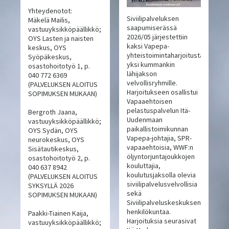
Yhteydenotot:
Siviilipalveluksen
Mäkelä Mailis,
saapumiserässä
vastuuyksikköpäällikkö;
2026/05 järjestettiin
OYS Lasten ja naisten
kaksi Vapepa-
keskus, OYS
yhteistoimintaharjoitusta,
Syöpäkeskus,
yksi kummankin
osastohoitotyö 1, p.
lähijakson
040 772 6369
velvollisryhmille.
(PALVELUKSEN ALOITUS
Harjoitukseen osallistui
SOPIMUKSEN MUKAAN)
Vapaaehtoisen
pelastuspalvelun Itä-
Bergroth Jaana,
Uudenmaan
vastuuyksikköpäällikkö;
paikallistoimikunnan
OYS Sydän, OYS
Vapepa-johtajia, SPR-
neurokeskus, OYS
vapaaehtoisia, WWF:n
Sisätautikeskus,
öljyntorjuntajoukkojen
osastohoitotyö 2, p.
kouluttajia,
040 637 8942
koulutusjaksolla olevia
(PALVELUKSEN ALOITUS
siviilipalvelusvelvollisia
SYKSYLLÄ 2026
sekä
SOPIMUKSEN MUKAAN)
Siviilipalveluskeskuksen
henkilökuntaa.
Paakki-Tiainen Kaija,
Harjoituksia seurasivat
vastuuyksikköpäällikkö;