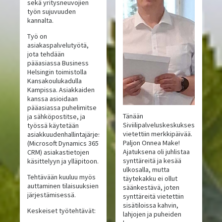
sekä yritysneuvojien
työn sujuvuuden
kannalta.
Työ on
asiakaspalvelutyötä,
jota tehdään
pääasiassa Business
Helsingin toimistolla
Kansakoulukadulla
Kampissa. Asiakkaiden
kanssa asioidaan
pääasiassa puhelimitse
Tänään
ja sähköpostitse, ja
Siviilipalveluskeskuksessa
työssä käytetään
vietettiin merkkipäivää.
asiakkuudenhallintajärjestelmää
Paljon Onnea Make!
(Microsoft Dynamics 365
Ajatuksena oli juhlistaa
CRM) asiakastietojen
synttäreitä ja kesää
käsittelyyn ja ylläpitoon.
ulkosalla, mutta
Tehtävään kuuluu myös
täytekakku ei ollut
auttaminen tilaisuuksien
säänkestävä, joten
järjestämisessä.
synttäreitä vietettiin
sisätiloissa kahvin,
Keskeiset työtehtävät:
lahjojen ja puheiden