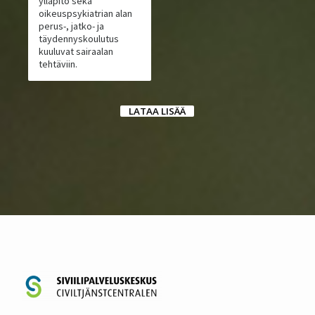
ylläpito sekä
oikeuspsykiatrian alan
perus-, jatko- ja
täydennyskoulutus
kuuluvat sairaalan
tehtäviin.
LATAA LISÄÄ