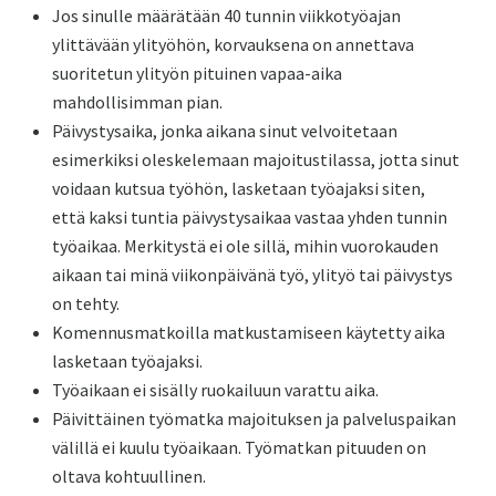
Jos sinulle määrätään 40 tunnin viikkotyöajan
ylittävään ylityöhön, korvauksena on annettava
suoritetun ylityön pituinen vapaa-aika
mahdollisimman pian.
Päivystysaika, jonka aikana sinut velvoitetaan
esimerkiksi oleskelemaan majoitustilassa, jotta sinut
voidaan kutsua työhön, lasketaan työajaksi siten,
että kaksi tuntia päivystysaikaa vastaa yhden tunnin
työaikaa. Merkitystä ei ole sillä, mihin vuorokauden
aikaan tai minä viikonpäivänä työ, ylityö tai päivystys
on tehty.
Komennusmatkoilla matkustamiseen käytetty aika
lasketaan työajaksi.
Työaikaan ei sisälly ruokailuun varattu aika.
Päivittäinen työmatka majoituksen ja palveluspaikan
välillä ei kuulu työaikaan. Työmatkan pituuden on
oltava kohtuullinen.