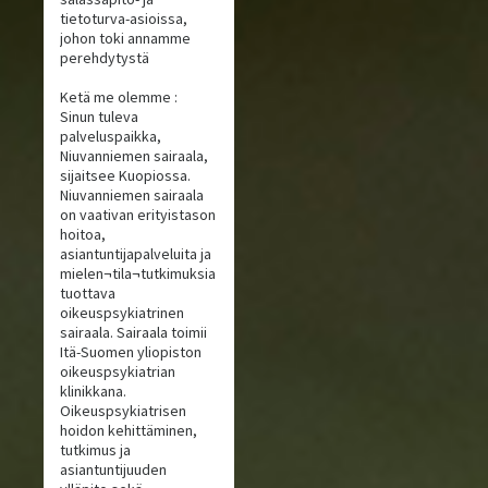
tietoturva-asioissa,
johon toki annamme
perehdytystä
Ketä me olemme :
Sinun tuleva
palveluspaikka,
Niuvanniemen sairaala,
sijaitsee Kuopiossa.
Niuvanniemen sairaala
on vaativan erityistason
hoitoa,
asiantuntijapalveluita ja
mielen¬tila¬tutkimuksia
tuottava
oikeuspsykiatrinen
sairaala. Sairaala toimii
Itä-Suomen yliopiston
oikeuspsykiatrian
klinikkana.
Oikeuspsykiatrisen
hoidon kehittäminen,
tutkimus ja
asiantuntijuuden