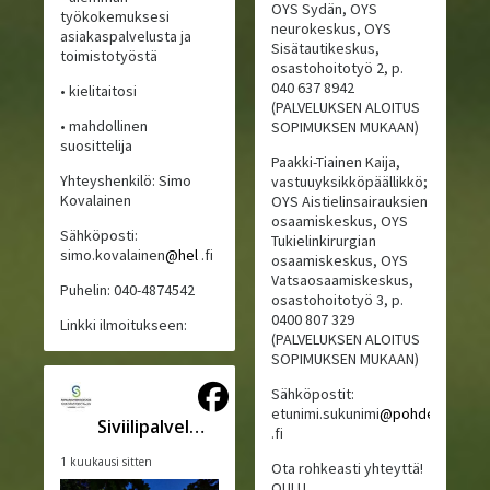
OYS Sydän, OYS
työkokemuksesi
neurokeskus, OYS
asiakaspalvelusta ja
Sisätautikeskus,
toimistotyöstä
osastohoitotyö 2, p.
040 637 8942
• kielitaitosi
(PALVELUKSEN ALOITUS
• mahdollinen
SOPIMUKSEN MUKAAN)
suosittelija
Paakki-Tiainen Kaija,
Yhteyshenkilö: Simo
vastuuyksikköpäällikkö;
Kovalainen
OYS Aistielinsairauksien
osaamiskeskus, OYS
Sähköposti:
Tukielinkirurgian
simo.kovalainen
@hel
.fi
osaamiskeskus, OYS
Vatsaosaamiskeskus,
Puhelin: 040-4874542
osastohoitotyö 3, p.
0400 807 329
Linkki ilmoitukseen:
(PALVELUKSEN ALOITUS
SOPIMUKSEN MUKAAN)
Sähköpostit:
etunimi.sukunimi
@pohde
Siviilipalveluskeskus
.fi
1 kuukausi sitten
Ota rohkeasti yhteyttä!
OULU