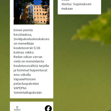
Aloitus: Sopimuksen
mukaan
Ennen pientä
kesätaukoa,
Siviilipalveluskeskuksessa
on meneillään
koulutuserän 5/26
kolmas viikko.
Reilun viikon verran
vielä on monenlaista
koulutussisältöä tarjolla
ja hommat huipentuvat
ensi viikolla
Vapaaehtoisen
pelastuspalvelun
VAPEPAn
toimintailtapäivään.