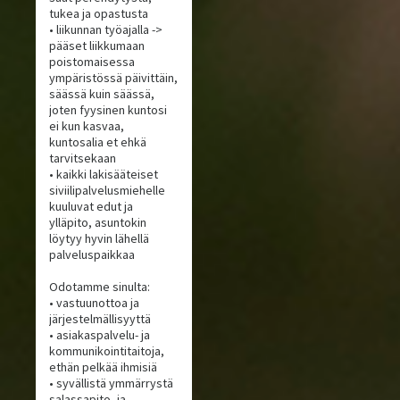
tukea ja opastusta
• liikunnan työajalla ->
pääset liikkumaan
poistomaisessa
ympäristössä päivittäin,
säässä kuin säässä,
joten fyysinen kuntosi
ei kun kasvaa,
kuntosalia et ehkä
tarvitsekaan
• kaikki lakisääteiset
siviilipalvelusmiehelle
kuuluvat edut ja
ylläpito, asuntokin
löytyy hyvin lähellä
palveluspaikkaa
Odotamme sinulta:
• vastuunottoa ja
järjestelmällisyyttä
• asiakaspalvelu- ja
kommunikointitaitoja,
ethän pelkää ihmisiä
• syvällistä ymmärrystä
salassapito- ja