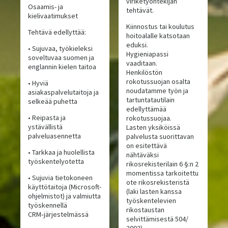
viriketyöntekijän
Osaamis- ja
tehtävät.
kielivaatimukset
Kiinnostus tai koulutus
Tehtävä edellyttää:
hoitoalalle katsotaan
eduksi.
• Sujuvaa, työkieleksi
Hygieniapassi
soveltuvaa suomen ja
vaaditaan.
englannin kielen taitoa
Henkilöstön
rokotussuojan osalta
• Hyviä
noudatamme työn ja
asiakaspalvelutaitoja ja
tartuntatautilain
selkeää puhetta
edellyttämää
• Reipasta ja
rokotussuojaa.
ystävällistä
Lasten yksiköissä
palveluasennetta
palvelusta suorittavan
on esitettävä
• Tarkkaa ja huolellista
nähtäväksi
työskentelyotetta
rikosrekisterilain 6 §:n 2
momentissa tarkoitettu
• Sujuvia tietokoneen
ote rikosrekisteristä
käyttötaitoja (Microsoft-
(laki lasten kanssa
ohjelmistot) ja valmiutta
työskentelevien
työskennellä
rikostaustan
CRM‑järjestelmässä
selvittämisestä 504/