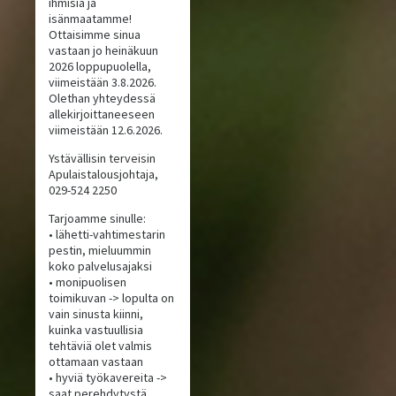
ihmisiä ja
isänmaatamme!
Ottaisimme sinua
vastaan jo heinäkuun
2026 loppupuolella,
viimeistään 3.8.2026.
Olethan yhteydessä
allekirjoittaneeseen
viimeistään 12.6.2026.
Ystävällisin terveisin
Apulaistalousjohtaja,
029-524 2250
Tarjoamme sinulle:
• lähetti-vahtimestarin
pestin, mieluummin
koko palvelusajaksi
• monipuolisen
toimikuvan -> lopulta on
vain sinusta kiinni,
kuinka vastuullisia
tehtäviä olet valmis
ottamaan vastaan
• hyviä työkavereita ->
saat perehdytystä,