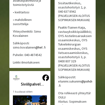
asiakaspalvelusta ja
Sisätautikeskus,
toimistotyöstä
osastohoitotyö 2, p.
040 637 8942
• kielitaitosi
(PALVELUKSEN ALOITUS
• mahdollinen
SOPIMUKSEN MUKAAN)
suosittelija
Paakki-Tiainen Kaija,
Yhteyshenkilö: Simo
vastuuyksikköpäällikkö;
Kovalainen
OYS Aistielinsairauksien
osaamiskeskus, OYS
Sähköposti:
Tukielinkirurgian
simo.kovalainen
@hel
.fi
osaamiskeskus, OYS
Vatsaosaamiskeskus,
Puhelin: 040-4874542
osastohoitotyö 3, p.
0400 807 329
Linkki ilmoitukseen:
(PALVELUKSEN ALOITUS
SOPIMUKSEN MUKAAN)
Sähköpostit:
etunimi.sukunimi
@pohde
Siviilipalveluskeskus
.fi
1 kuukausi sitten
Ota rohkeasti yhteyttä!
OULU
Aloitus: Sopimuksen