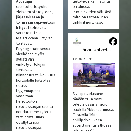
Avustajia
tietotekniikan hallinta
osastohoitotyöhön
on plussa.
Yleiseen siisteyteen,
Ruotsinkielen välttävä
järjestykseen ja
taito on tarpeellinen.
toiminnan sujuvuuteen
Linkki ilmoitukseen:
liittyvät tehtävät.
Varastointiin ja
logistiikkaan liittyvät
tehtävät.
Psykogeriatrisessa
Siviilipalveluskeskus
yksikössä myös
avustavan
1 viikko sitten
viriketyöntekijän
tehtävät.
Kiinnostus tai koulutus
hoitoalalle katsotaan
eduksi.
Hygieniapassi
Siviilipalvelusaihe
vaaditaan.
tänään YLEn Aamu-
Henkilöstön
televisiossa ja radion
rokotussuojan osalta
puolella Ykkösaamussa.
noudatamme työn ja
Otsikolla "Mitä
tartuntatautilain
siviilipalveluksen
edellyttämää
suorittaneilta jatkossa
rokotussuojaa.
odotetaan?"