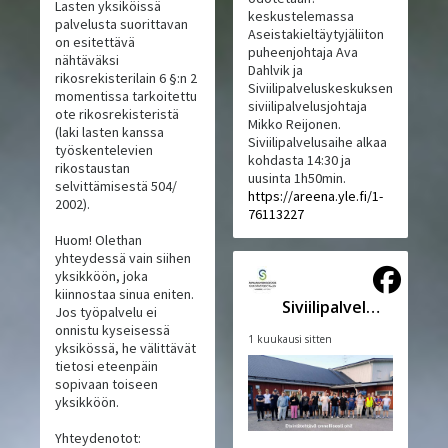
Lasten yksiköissä
keskustelemassa
palvelusta suorittavan
Aseistakieltäytyjäliiton
on esitettävä
puheenjohtaja Ava
nähtäväksi
Dahlvik ja
rikosrekisterilain 6 §:n 2
Siviilipalveluskeskuksen
momentissa tarkoitettu
siviilipalvelusjohtaja
ote rikosrekisteristä
Mikko Reijonen.
(laki lasten kanssa
Siviilipalvelusaihe alkaa
työskentelevien
kohdasta 14:30 ja
rikostaustan
uusinta 1h50min.
selvittämisestä 504/
https://areena.yle.fi/1-
2002).
76113227
Huom! Olethan
yhteydessä vain siihen
yksikköön, joka
kiinnostaa sinua eniten.
Siviilipalveluskeskus
Jos työpalvelu ei
onnistu kyseisessä
1 kuukausi sitten
yksikössä, he välittävät
tietosi eteenpäin
sopivaan toiseen
yksikköön.
Yhteydenotot: