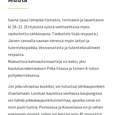
Sauna (puu) lämpiää tiistaisin, torstaisin ja lauantaisin
kl 18–21. (Erityisistä syistä vaihtoehtona myös
rauhoitettu sähkösauna. Tiedustele lisää respasta.)
Järven rannalla saunan vieressä myös laituri ja
tulentekopaikka. Vesivarusteita ja tulentekovälineet
respasta.
Maksullisia kahviautomaatteja on kaksi, yksi
koulutusrakennuksen Piika tilassa ja toinen A-talon
pohjakerroksessa.
Jos joku uhrautuu kuskiksi, voi tutustua lähikaupunkien
iltaelämään. Loviisan kauniissa vanhassa kaupungissa
voi nähdä pikkukaupunkitunnelmaa, ajoaika sinne on
noin puoli tuntia. Porvoossa ja Kouvolassa on jo vähän
enemmän vipinää, niihin ajo kestää noin 45 minuuttia.