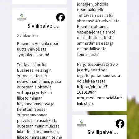
johtajien johdolla
etsintäalueelle.
Tehtävään osallistui
yhteensä 40 velvollista.
Siviilipalveluskeskus
Etsintää johtanut
Vapepa-johtaja antoi
2 viikkoa sitten
osallistujille kiitosta
ammattimaisesta ja
Business Helsinki etsii
esimerkillisestä
uutta velvollista
toiminnasta.
työpalvelukseen!
Harjoituspäivästä 30.6.
Tehtävä sijoittuu
ja erityisesti sen
Business Helsingin
öljyntorjuntaosuudesta
Yritys- ja startup-
voit lukea tästä:
neuvonnan tiimiin, jossa
https://yle.fi/a/7-
autetaan aloittavia
10101384?
yrittäjiä ja yrityksiä
utm_medium=social&utm_source
liiketoiminnan
link-share
käynnistämisessä ja
kehittämisessä.
Yritysneuvonnan
palveluissa asiakkaita
autetaan muun muassa
Siviilipalveluskeskus
liikeidean arvioinnissa,
liiketoimintasuunnitelmien