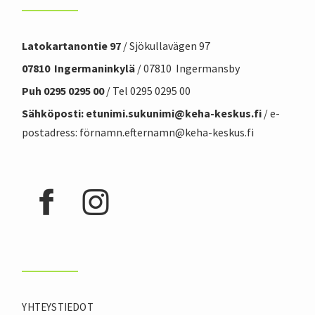
Latokartanontie 97
/ Sjökullavägen 97
07810 Ingermaninkylä
/ 07810 Ingermansby
Puh 0295 0295 00
/ Tel 0295 0295 00
Sähköposti: etunimi.sukunimi@
keha-keskus.f
i
/ e-
postadress: förnamn.efternamn@keha-keskus.fi
YHTEYSTIEDOT