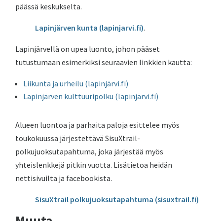
päässä keskukselta.
Lapinjärven kunta (lapinjarvi.fi)
.
Lapinjärvellä on upea luonto, johon pääset
tutustumaan esimerkiksi seuraavien linkkien kautta:
Liikunta ja urheilu (lapinjärvi.fi)
Lapinjärven kulttuuripolku (lapinjärvi.fi)
Alueen luontoa ja parhaita paloja esittelee myös
toukokuussa järjestettävä SisuXtrail-
polkujuoksutapahtuma, joka järjestää myös
yhteislenkkejä pitkin vuotta. Lisätietoa heidän
nettisivuilta ja facebookista.
SisuXtrail polkujuoksutapahtuma (sisuxtrail.fi)
Muuta