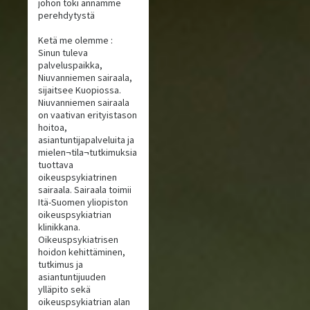
johon toki annamme
perehdytystä
Ketä me olemme :
Sinun tuleva
palveluspaikka,
Niuvanniemen sairaala,
sijaitsee Kuopiossa.
Niuvanniemen sairaala
on vaativan erityistason
hoitoa,
asiantuntijapalveluita ja
mielen¬tila¬tutkimuksia
tuottava
oikeuspsykiatrinen
sairaala. Sairaala toimii
Itä-Suomen yliopiston
oikeuspsykiatrian
klinikkana.
Oikeuspsykiatrisen
hoidon kehittäminen,
tutkimus ja
asiantuntijuuden
ylläpito sekä
oikeuspsykiatrian alan