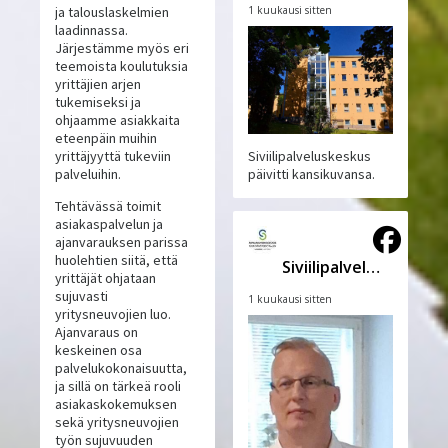
1 kuukausi sitten
ja talouslaskelmien
laadinnassa.
Järjestämme myös eri
teemoista koulutuksia
yrittäjien arjen
tukemiseksi ja
ohjaamme asiakkaita
eteenpäin muihin
yrittäjyyttä tukeviin
Siviilipalveluskeskus
palveluihin.
päivitti kansikuvansa.
Tehtävässä toimit
asiakaspalvelun ja
ajanvarauksen parissa
huolehtien siitä, että
Siviilipalveluskeskus
yrittäjät ohjataan
sujuvasti
1 kuukausi sitten
yritysneuvojien luo.
Ajanvaraus on
keskeinen osa
palvelukokonaisuutta,
ja sillä on tärkeä rooli
asiakaskokemuksen
sekä yritysneuvojien
työn sujuvuuden