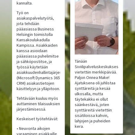
kannalta.
Työ on
asiakaspalvelutyötä,
jota tehdään
pääasiassa Business
Helsingin toimistolla
Kansakoulukadulla
Kampissa. Asiakkaiden
kanssa asioidaan
pääasiassa puhelimitse
Tänään
ja sähköpostitse, ja
Siviilipalveluskeskuksessa
työssä käytetään
vietettiin merkkipäivää.
asiakkuudenhallintajärjestelmää
Paljon Onnea Make!
(Microsoft Dynamics 365
Ajatuksena oli juhlistaa
CRM) asiakastietojen
synttäreitä ja kesää
käsittelyyn ja ylläpitoon.
ulkosalla, mutta
Tehtävään kuuluu myös
täytekakku ei ollut
auttaminen tilaisuuksien
säänkestävä, joten
järjestämisessä.
synttäreitä vietettiin
sisätiloissa kahvin,
Keskeiset työtehtävät:
lahjojen ja puheiden
kera.
• Neuvonta aikojen
varaaminen asiakkaille