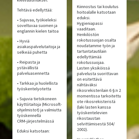
Kiinnostus tai koulutus
Tehtävä edellyttää:
hoitoalalle katsotaan
eduksi.
• Sujuvaa, työkieleksi
Hygieniapassi
soveltuvaa suomen ja
vaaditaan.
englannin kielen taitoa
Henkilöstön
rokotussuojan osalta
• Hyviä
noudatamme työn ja
asiakaspalvelutaitoja ja
tartuntatautilain
selkeää puhetta
edellyttämää
• Reipasta ja
rokotussuojaa.
ystävällistä
Lasten yksiköissä
palveluasennetta
palvelusta suorittavan
on esitettävä
• Tarkkaa ja huolellista
nähtäväksi
työskentelyotetta
rikosrekisterilain 6 §:n 2
momentissa tarkoitettu
• Sujuvia tietokoneen
ote rikosrekisteristä
käyttötaitoja (Microsoft-
(laki lasten kanssa
ohjelmistot) ja valmiutta
työskentelevien
työskennellä
rikostaustan
CRM‑järjestelmässä
selvittämisestä 504/
2002).
Eduksi katsotaan: