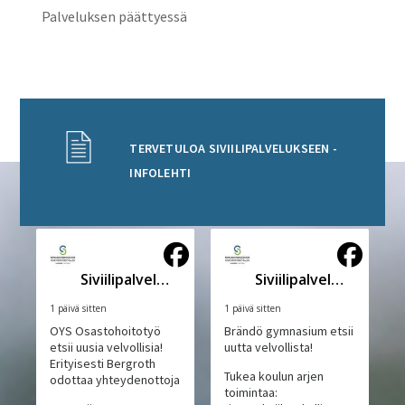
Palveluksen päättyessä
TERVETULOA SIVIILIPALVELUKSEEN -
INFOLEHTI
Siviilipalveluskeskus
Siviilipalveluskeskus
1 päivä sitten
1 päivä sitten
OYS Osastohoitotyö
Brändö gymnasium etsii
etsii uusia velvollisia!
uutta velvollista!
Erityisesti Bergroth
Tukea koulun arjen
odottaa yhteydenottoja
toimintaa: