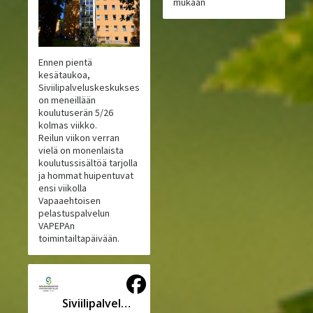
mukaan
Ennen pientä
kesätaukoa,
Siviilipalveluskeskuksessa
on meneillään
koulutuserän 5/26
kolmas viikko.
Reilun viikon verran
vielä on monenlaista
koulutussisältöä tarjolla
ja hommat huipentuvat
ensi viikolla
Vapaaehtoisen
pelastuspalvelun
VAPEPAn
toimintailtapäivään.
Siviilipalveluskeskus