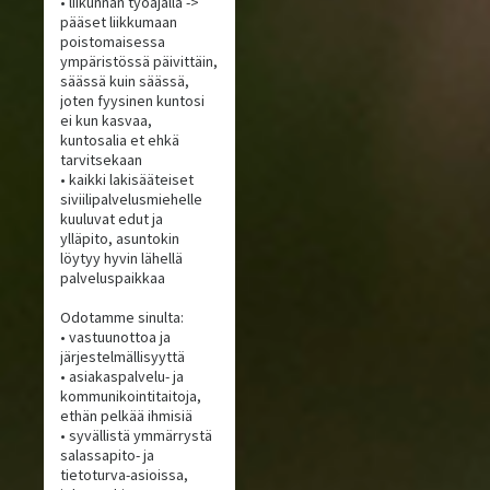
• liikunnan työajalla ->
pääset liikkumaan
poistomaisessa
ympäristössä päivittäin,
säässä kuin säässä,
joten fyysinen kuntosi
ei kun kasvaa,
kuntosalia et ehkä
tarvitsekaan
• kaikki lakisääteiset
siviilipalvelusmiehelle
kuuluvat edut ja
ylläpito, asuntokin
löytyy hyvin lähellä
palveluspaikkaa
Odotamme sinulta:
• vastuunottoa ja
järjestelmällisyyttä
• asiakaspalvelu- ja
kommunikointitaitoja,
ethän pelkää ihmisiä
• syvällistä ymmärrystä
salassapito- ja
tietoturva-asioissa,