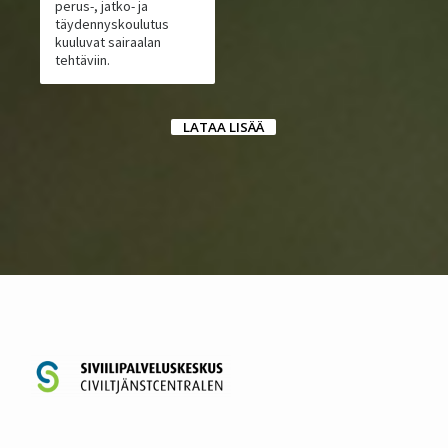
perus-, jatko- ja
täydennyskoulutus
kuuluvat sairaalan
tehtäviin.
LATAA LISÄÄ