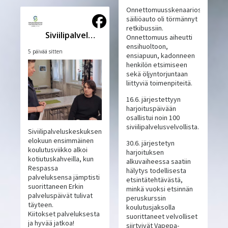
Onnettomuusskenaariossa
säiliöauto oli törmännyt
retkibussiin.
Siviilipalveluskeskus
Onnettomuus aiheutti
ensihuoltoon,
5 päivää sitten
ensiapuun, kadonneen
henkilön etsimiseen
sekä öljyntorjuntaan
liittyviä toimenpiteitä.
16.6. järjestettyyn
harjoituspäivään
osallistui noin 100
siviilipalvelusvelvollista.
Siviilipalveluskeskuksen
elokuun ensimmäinen
30.6. järjestetyn
koulutusviikko alkoi
harjoituksen
kotiutuskahveilla, kun
alkuvaiheessa saatiin
Respassa
hälytys todellisesta
palveluksensa jämptisti
etsintätehtävästä,
suorittaneen Erkin
minkä vuoksi etsinnän
palveluspäivät tulivat
peruskurssin
täyteen.
koulutusjaksolla
Kiitokset palveluksesta
suorittaneet velvolliset
ja hyvää jatkoa!
siirtyivät Vapepa-