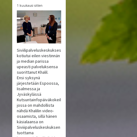
1 kuukausi sitten
Siviilipalveluskeskuksesta
kotiutui eilen viestinnän
ja median parissa
upeasti palveluksensa
suorittanut Khalil.
Ensi syksynä
järjestetään Espoossa,
Iisalmessa ja
Jyväskylässä
Kutsuntainfopäiväkokeilu,
jossa on mahdollista
nähdä Khalilin video-
osaamista, sillä hänen
käsialaansa on
Siviiipalveluskeskuksen
tuottama