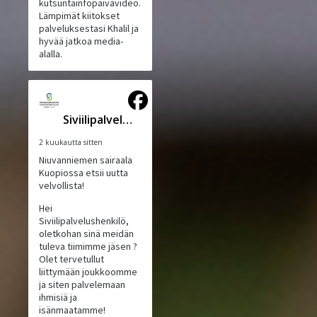
kutsuntainfopäivävideo.
Lämpimät kiitokset
palveluksestasi Khalil ja
hyvää jatkoa media-
alalla.
Siviilipalveluskeskus
2 kuukautta sitten
Niuvanniemen sairaala
Kuopiossa etsii uutta
velvollista!
Hei
Siviilipalvelushenkilö,
oletkohan sinä meidän
tuleva tiimimme jäsen ?
Olet tervetullut
liittymään joukkoomme
ja siten palvelemaan
ihmisiä ja
isänmaatamme!