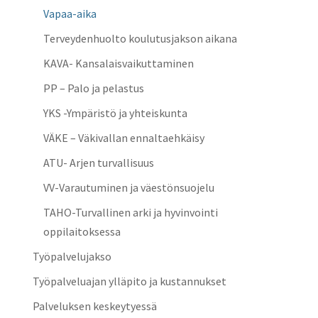
Vapaa-aika
Terveydenhuolto koulutusjakson aikana
KAVA- Kansalaisvaikuttaminen
PP – Palo ja pelastus
YKS -Ympäristö ja yhteiskunta
VÄKE – Väkivallan ennaltaehkäisy
ATU- Arjen turvallisuus
VV-Varautuminen ja väestönsuojelu
TAHO-Turvallinen arki ja hyvinvointi
oppilaitoksessa
Työpalvelujakso
Työpalveluajan ylläpito ja kustannukset
Palveluksen keskeytyessä