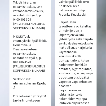
valmiuspäällikkö Tero
Tukielinkirurgian
Koskinen sekä
osaamiskeskus, OYS
valmiusasiantuntija
Vatsaosaamiskeskus,
Fredrika Kuuskoski.
osastohoitotyö 3, p.
0400 807 329
Harjoitusten
(PALVELUKSEN ALOITUS
tavoitteena oli kehittää
SOPIMUKSEN MUKAAN)
eri toimijoiden ja
järjestöjen välistä
Määttä Tuula,
yhteistyötä sekä tarjota
vastuuyksikköpäällikkö,
siviilipalvelusvelvollisille
Geriatrian- ja
mahdollisuus harjoitella
Yleislääketieteen
käytännössä
osaamiskeskus,
koulutusjaksolla
osastohoitotyö 4, p.
opittuja taitoja, kuten
040 486 4578
kadonneen henkilön
(PALVELUKSEN ALOITUS
etsintää, öljyntorjuntaa,
SOPIMUKSEN MUKAAN)
ensihuoltoa, ensiapua ja
tiedottamista. Lisäksi
Sähköpostit:
Vapepan vapaaehtoiset
etunimi.sukunimi
@pohde
pääsivät
.fi
harjoittelemaan
johtamistehtäviä
Ota rohkeasti yhteyttä!
kokeneiden Vapepa-
Linkki ilmoitukseen:
johtajien ohjauksessa.