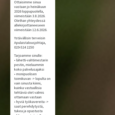
Ottaisimme sinua
vastaan jo heinäkuun
2026 loppupuolella,
viimeistään 3.8.2026.
Olethan yhteydessä
allekirjoittaneeseen
viimeistään 12.6.2026.
Ystävällisin terveisin
Apulaistalousjohtaja,
029-524 2250
Tarjoamme sinulle:
• lähetti-vahtimestarin
pestin, mieluummin
koko palvelusajaksi
• monipuolisen
toimikuvan -> lopulta on
vain sinusta kiinni,
kuinka vastuullisia
tehtäviä olet valmis
ottamaan vastaan
• hyviä työkavereita ->
saat perehdytystä,
tukea ja opastusta