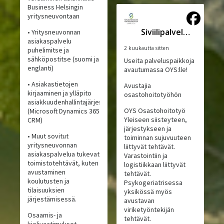
Business Helsingin
yritysneuvontaan
Siviilipalveluskeskus
• Yritysneuvonnan
asiakaspalvelu
2 kuukautta sitten
puhelimitse ja
sähköpostitse (suomi ja
Useita palveluspaikkoja
englanti)
avautumassa OYS:lle!
• Asiakastietojen
Avustajia
kirjaaminen ja ylläpito
osastohoitotyöhön
asiakkuudenhallintajärjestelmässä
OYS Osastohoitotyö
(Microsoft Dynamics 365
Yleiseen siisteyteen,
CRM)
järjestykseen ja
• Muut sovitut
toiminnan sujuvuuteen
yritysneuvonnan
liittyvät tehtävät.
asiakaspalvelua tukevat
Varastointiin ja
toimistotehtävät, kuten
logistiikkaan liittyvät
avustaminen
tehtävät.
koulutusten ja
Psykogeriatrisessa
tilaisuuksien
yksikössä myös
järjestämisessä.
avustavan
viriketyöntekijän
Osaamis- ja
tehtävät.
kielivaatimukset