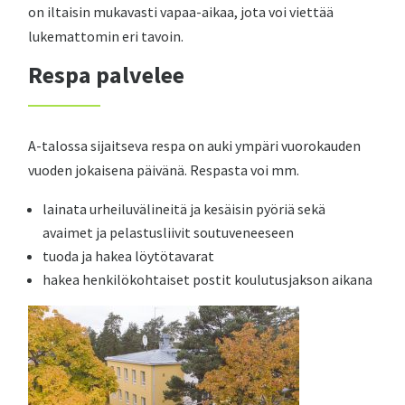
on iltaisin mukavasti vapaa-aikaa, jota voi viettää
lukemattomin eri tavoin.
Respa palvelee
A-talossa sijaitseva respa on auki ympäri vuorokauden
vuoden jokaisena päivänä. Respasta voi mm.
lainata urheiluvälineitä ja kesäisin pyöriä sekä
avaimet ja pelastusliivit soutuveneeseen
tuoda ja hakea löytötavarat
hakea henkilökohtaiset postit koulutusjakson aikana