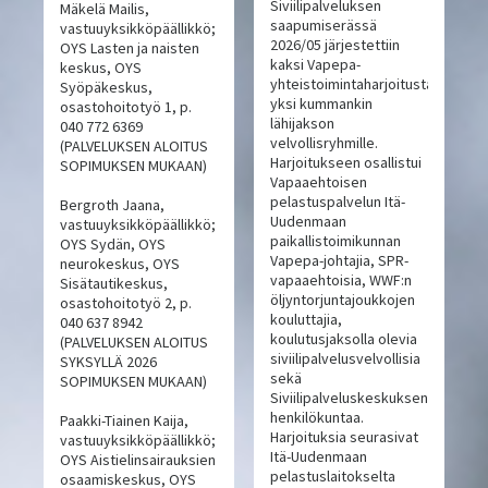
Siviilipalveluksen
Mäkelä Mailis,
saapumiserässä
vastuuyksikköpäällikkö;
2026/05 järjestettiin
OYS Lasten ja naisten
kaksi Vapepa-
keskus, OYS
yhteistoimintaharjoitusta,
Syöpäkeskus,
yksi kummankin
osastohoitotyö 1, p.
lähijakson
040 772 6369
velvollisryhmille.
(PALVELUKSEN ALOITUS
Harjoitukseen osallistui
SOPIMUKSEN MUKAAN)
Vapaaehtoisen
pelastuspalvelun Itä-
Bergroth Jaana,
Uudenmaan
vastuuyksikköpäällikkö;
paikallistoimikunnan
OYS Sydän, OYS
Vapepa-johtajia, SPR-
neurokeskus, OYS
vapaaehtoisia, WWF:n
Sisätautikeskus,
öljyntorjuntajoukkojen
osastohoitotyö 2, p.
kouluttajia,
040 637 8942
koulutusjaksolla olevia
(PALVELUKSEN ALOITUS
siviilipalvelusvelvollisia
SYKSYLLÄ 2026
sekä
SOPIMUKSEN MUKAAN)
Siviilipalveluskeskuksen
henkilökuntaa.
Paakki-Tiainen Kaija,
Harjoituksia seurasivat
vastuuyksikköpäällikkö;
Itä-Uudenmaan
OYS Aistielinsairauksien
pelastuslaitokselta
osaamiskeskus, OYS