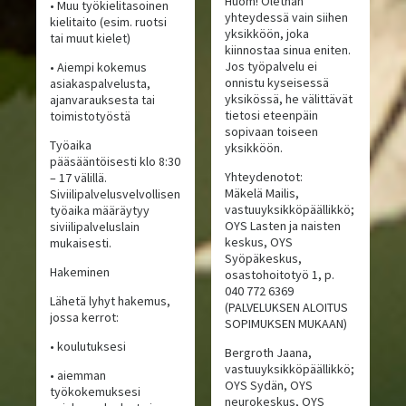
Huom! Olethan
• Muu työkielitasoinen
yhteydessä vain siihen
kielitaito (esim. ruotsi
yksikköön, joka
tai muut kielet)
kiinnostaa sinua eniten.
Jos työpalvelu ei
• Aiempi kokemus
onnistu kyseisessä
asiakaspalvelusta,
yksikössä, he välittävät
ajanvarauksesta tai
tietosi eteenpäin
toimistotyöstä
sopivaan toiseen
Työaika
yksikköön.
pääsääntöisesti klo 8:30
Yhteydenotot:
– 17 välillä.
Mäkelä Mailis,
Siviilipalvelusvelvollisen
vastuuyksikköpäällikkö;
työaika määräytyy
OYS Lasten ja naisten
siviilipalveluslain
keskus, OYS
mukaisesti.
Syöpäkeskus,
Hakeminen
osastohoitotyö 1, p.
040 772 6369
Lähetä lyhyt hakemus,
(PALVELUKSEN ALOITUS
jossa kerrot:
SOPIMUKSEN MUKAAN)
• koulutuksesi
Bergroth Jaana,
vastuuyksikköpäällikkö;
• aiemman
OYS Sydän, OYS
työkokemuksesi
neurokeskus, OYS