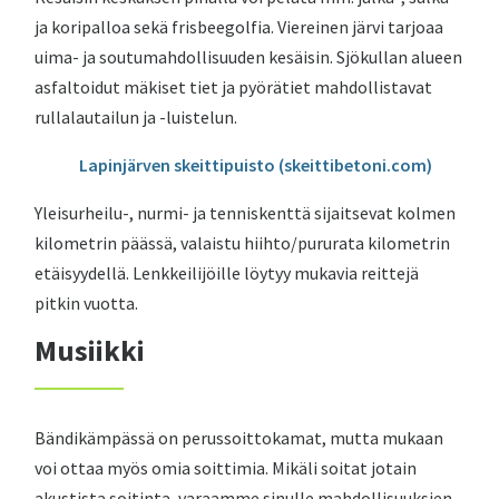
ja koripalloa sekä frisbeegolfia. Viereinen järvi tarjoaa
uima- ja soutumahdollisuuden kesäisin. Sjökullan alueen
asfaltoidut mäkiset tiet ja pyörätiet mahdollistavat
rullalautailun ja -luistelun.
Lapinjärven skeittipuisto (skeittibetoni.com)
Yleisurheilu-, nurmi- ja tenniskenttä sijaitsevat kolmen
kilometrin päässä, valaistu hiihto/pururata kilometrin
etäisyydellä. Lenkkeilijöille löytyy mukavia reittejä
pitkin vuotta.
Musiikki
Bändikämpässä on perussoittokamat, mutta mukaan
voi ottaa myös omia soittimia. Mikäli soitat jotain
akustista soitinta, varaamme sinulle mahdollisuuksien