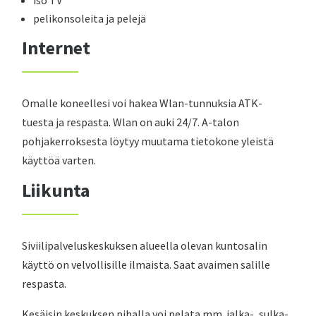
iso TV
pelikonsoleita ja pelejä
Internet
Omalle koneellesi voi hakea Wlan-tunnuksia ATK-
tuesta ja respasta. Wlan on auki 24/7. A-talon
pohjakerroksesta löytyy muutama tietokone yleistä
käyttöä varten.
Liikunta
Siviilipalveluskeskuksen alueella olevan kuntosalin
käyttö on velvollisille ilmaista. Saat avaimen salille
respasta.
Kesäisin keskuksen pihalla voi pelata mm. jalka-, sulka-