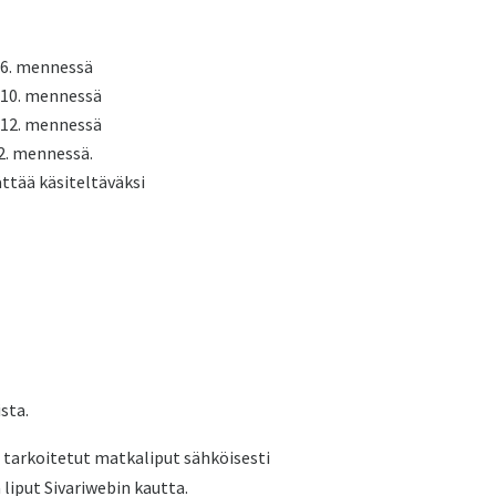
.6. mennessä
1.10. mennessä
1.12. mennessä
.2. mennessä.
ättää käsiteltäväksi
sta.
 tarkoitetut matkaliput sähköisesti
 liput Sivariwebin kautta.