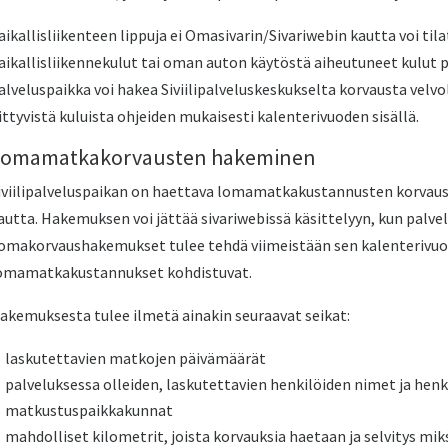
aikallisliikenteen lippuja ei Omasivarin/Sivariwebin kautta voi tila
aikallisliikennekulut tai oman auton käytöstä aiheutuneet kulut
alveluspaikka voi hakea Siviilipalveluskeskukselta korvausta vel
iittyvistä kuluista ohjeiden mukaisesti kalenterivuoden sisällä.
omamatkakorvausten hakeminen
iviilipalveluspaikan on haettava lomamatkakustannusten korvausta 
autta. Hakemuksen voi jättää sivariwebissä käsittelyyn, kun pal
omakorvaushakemukset tulee tehdä viimeistään sen kalenterivuod
omamatkakustannukset kohdistuvat.
akemuksesta tulee ilmetä ainakin seuraavat seikat:
laskutettavien matkojen päivämäärät
palveluksessa olleiden, laskutettavien henkilöiden nimet ja hen
matkustuspaikkakunnat
mahdolliset kilometrit, joista korvauksia haetaan ja selvitys miks