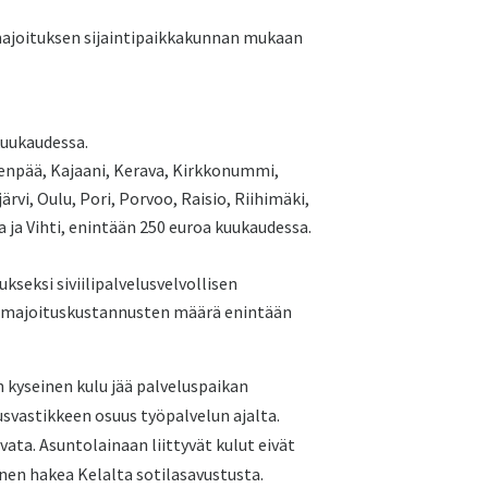
ajoituksen sijaintipaikkakunnan mukaan
kuukaudessa.
venpää, Kajaani, Kerava, Kirkkonummi,
rvi, Oulu, Pori, Porvoo, Raisio, Riihimäki,
a ja Vihti, enintään 250 euroa kuukaudessa.
ukseksi siviilipalvelusvelvollisen
 majoituskustannusten määrä enintään
n kyseinen kulu jää palveluspaikan
svastikkeen osuus työpalvelun ajalta.
vata. Asuntolainaan liittyvät kulut eivät
inen hakea Kelalta sotilasavustusta.