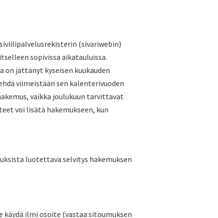
viilipalvelusrekisterin (sivariwebin)
tselleen sopivissa aikatauluissa.
ka on jättänyt kyseisen kuukauden
hdä viimeistään sen kalenterivuoden
hakemus, vaikka joulukuun tarvittavat
itteet voi lisätä hakemukseen, kun
uksista luotettava selvitys hakemuksen
e käydä ilmi osoite (vastaa sitoumuksen