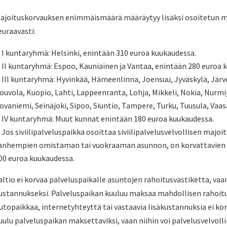
ajoituskorvauksen enimmäismäärä määräytyy lisäksi osoitetun m
euraavasti:
I kuntaryhmä: Helsinki, enintään 310 euroa kuukaudessa.
II kuntaryhmä: Espoo, Kauniainen ja Vantaa, enintään 280 euroa 
III kuntaryhmä: Hyvinkää, Hämeenlinna, Joensuu, Jyväskylä, Jär
ouvola, Kuopio, Lahti, Lappeenranta, Lohja, Mikkeli, Nokia, Nurmijä
ovaniemi, Seinäjoki, Sipoo, Siuntio, Tampere, Turku, Tuusula, Vaas
IV kuntaryhmä: Muut kunnat enintään 180 euroa kuukaudessa.
Jos siviilipalveluspaikka osoittaa siviilipalvelusvelvollisen majoit
anhempien omistaman tai vuokraaman asunnon, on korvattavien
00 euroa kuukaudessa.
altio ei korvaa palveluspaikalle asuntojen rahoitusvastiketta, vaa
ustannukseksi. Palveluspaikan kuuluu maksaa mahdollisen rahoitu
utopaikkaa, internetyhteyttä tai vastaavia lisäkustannuksia ei kor
uulu palveluspaikan maksettaviksi, vaan niihin voi palvelusvelvoll