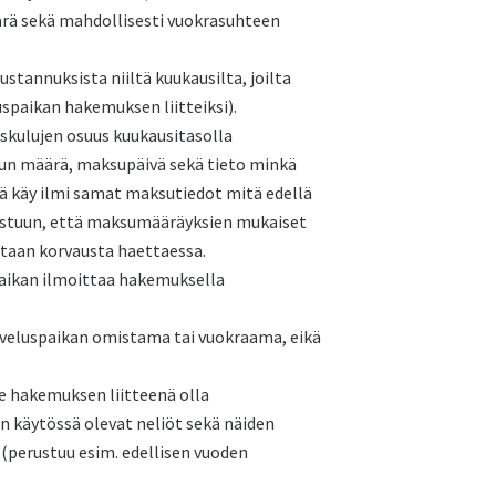
ärä sekä mahdollisesti vuokrasuhteen
tannuksista niiltä kuukausilta, joilta
uspaikan hakemuksen liitteiksi).
kulujen osuus kuukausitasolla
lun määrä, maksupäivä sekä tieto minkä
tä käy ilmi samat maksutiedot mitä edellä
vastuun, että maksumääräyksien mukaiset
taan korvausta haettaessa.
spaikan ilmoittaa hakemuksella
alveluspaikan omistama tai vuokraama, eikä
 hakemuksen liitteenä olla
en käytössä olevat neliöt sekä näiden
 (perustuu esim. edellisen vuoden