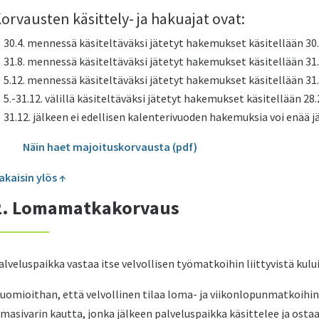
orvausten käsittely- ja hakuajat ovat:
30.4. mennessä käsiteltäväksi jätetyt hakemukset käsitellään 30
31.8. mennessä käsiteltäväksi jätetyt hakemukset käsitellään 3
5.12. mennessä käsiteltäväksi jätetyt hakemukset käsitellään 3
5.-31.12. välillä käsiteltäväksi jätetyt hakemukset käsitellään 28
31.12. jälkeen ei edellisen kalenterivuoden hakemuksia voi enää j
Näin haet majoituskorvausta (pdf)
akaisin ylös ↑
2. Lomamatkakorvaus
alveluspaikka vastaa itse velvollisen työmatkoihin liittyvistä kului
uomioithan, että velvollinen tilaa loma- ja viikonlopunmatkoihin
masivarin kautta, jonka jälkeen palveluspaikka käsittelee ja ostaa