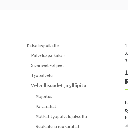
Palveluspaikalle
Palveluspaikaksi?
Sivariweb-ohjeet
Työpalvelu
Velvollisuudet ja ylläpito
Majoitus
P
Päivärahat
t
Matkat työpalvelujaksolla
h
a
Ruokailu ja ruokarahat