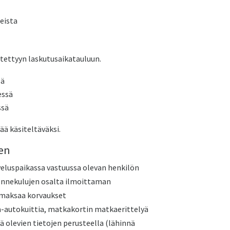
eista
itettyyn laskutusaikatauluun.
sä
essä
ssä
ää käsiteltäväksi.
en
uspaikassa vastuussa olevan henkilön
iikennekulujen osalta ilmoittaman
a maksaa korvaukset
inja-autokuittia, matkakortin matkaerittelyä
ä olevien tietojen perusteella (lähinnä