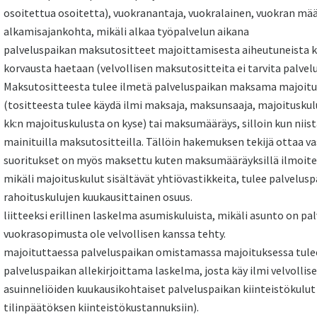
osoitettua osoitetta), vuokranantaja, vuokralainen, vuokran mä
alkamisajankohta, mikäli alkaa työpalvelun aikana
palveluspaikan maksutositteet majoittamisesta aiheutuneista kus
korvausta haetaan (velvollisen maksutositteita ei tarvita palvel
Maksutositteesta tulee ilmetä palveluspaikan maksama majoitus
(tositteesta tulee käydä ilmi maksaja, maksunsaaja, majoitusku
kk:n majoituskulusta on kyse) tai maksumääräys, silloin kun niis
mainituilla maksutositteilla. Tällöin hakemuksen tekijä ottaa 
suoritukset on myös maksettu kuten maksumääräyksillä ilmoite
mikäli majoituskulut sisältävät yhtiövastikkeita, tulee palvelu
rahoituskulujen kuukausittainen osuus.
liitteeksi erillinen laskelma asumiskuluista, mikäli asunto on p
vuokrasopimusta ole velvollisen kanssa tehty.
majoituttaessa palveluspaikan omistamassa majoituksessa tulee
palveluspaikan allekirjoittama laskelma, josta käy ilmi velvollis
asuinneliöiden kuukausikohtaiset palveluspaikan kiinteistökulut
tilinpäätöksen kiinteistökustannuksiin).