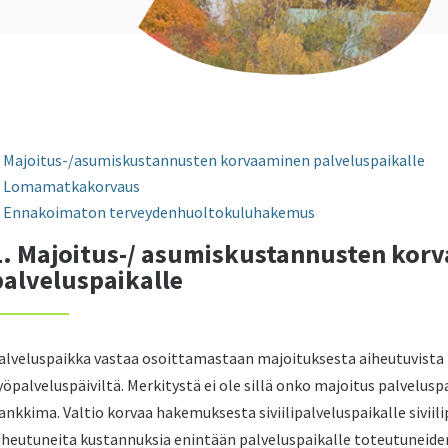
Majoitus-/asumiskustannusten korvaaminen palveluspaikalle
Lomamatkakorvaus
Ennakoimaton terveydenhuoltokuluhakemus
1. Majoitus-/ asumiskustannusten kor
palveluspaikalle
alveluspaikka vastaa osoittamastaan majoituksesta aiheutuvista 
yöpalveluspäiviltä. Merkitystä ei ole sillä onko majoitus palveluspa
ankkima. Valtio korvaa hakemuksesta siviilipalveluspaikalle siviil
iheutuneita kustannuksia enintään palveluspaikalle toteutuneid