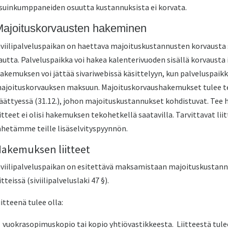
suinkumppaneiden osuutta kustannuksista ei korvata.
ajoituskorvausten hakeminen
iviilipalveluspaikan on haettava majoituskustannusten korvausta si
autta. Palveluspaikka voi hakea kalenterivuoden sisällä korvausta i
akemuksen voi jättää sivariwebissä käsittelyyn, kun palveluspaik
ajoituskorvauksen maksuun. Majoituskorvaushakemukset tulee te
äättyessä (31.12.), johon majoituskustannukset kohdistuvat. Tee 
iitteet ei olisi hakemuksen tekohetkellä saatavilla. Tarvittavat li
ähetämme teille lisäselvityspyynnön.
akemuksen liitteet
iviilipalveluspaikan on esitettävä maksamistaan majoituskustann
iitteissä (siviilipalveluslaki 47 §).
iitteenä tulee olla:
vuokrasopimuskopio tai kopio yhtiövastikkeesta. Liitteestä tule