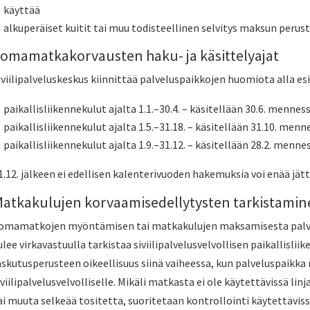
käyttää
alkuperäiset kuitit tai muu todisteellinen selvitys maksun perust
omamatkakorvausten haku- ja käsittelyajat
iviilipalveluskeskus kiinnittää palveluspaikkojen huomiota alla es
paikallisliikennekulut ajalta 1.1.–30.4. – käsitellään 30.6. mennes
paikallisliikennekulut ajalta 1.5.–31.18. – käsitellään 31.10. menn
paikallisliikennekulut ajalta 1.9.–31.12. – käsitellään 28.2. menne
1.12. jälkeen ei edellisen kalenterivuoden hakemuksia voi enää jätt
atkakulujen korvaamisedellytysten tarkistamin
omamatkojen myöntämisen tai matkakulujen maksamisesta palvel
ulee virkavastuulla tarkistaa siviilipalvelusvelvollisen paikallisl
askutusperusteen oikeellisuus siinä vaiheessa, kun palveluspaikk
iviilipalvelusvelvolliselle. Mikäli matkasta ei ole käytettävissä l
ai muuta selkeää tositetta, suoritetaan kontrollointi käytettäviss