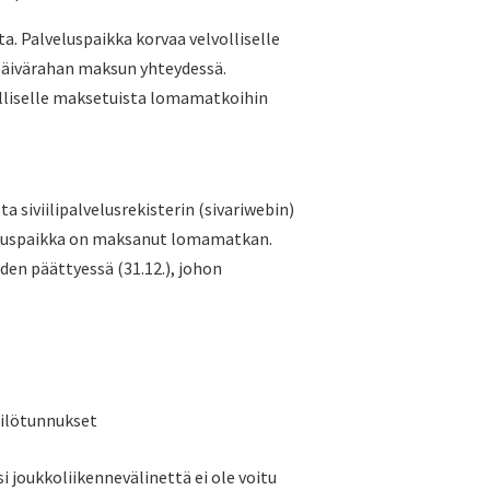
ta. Palveluspaikka korvaa velvolliselle
 päivärahan maksun yhteydessä.
volliselle maksetuista lomamatkoihin
siviilipalvelusrekisterin (sivariwebin)
veluspaikka on maksanut lomamatkan.
en päättyessä (31.12.), johon
kilötunnukset
i joukkoliikennevälinettä ei ole voitu