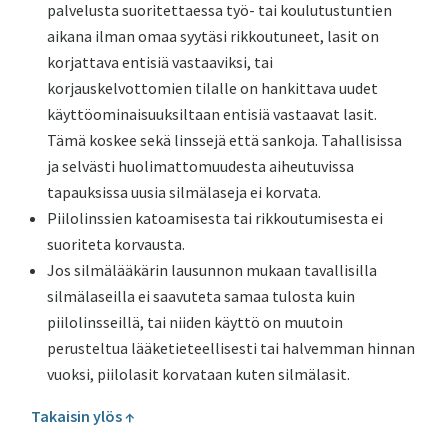
palvelusta suoritettaessa työ- tai koulutustuntien
aikana ilman omaa syytäsi rikkoutuneet, lasit on
korjattava entisiä vastaaviksi, tai
korjauskelvottomien tilalle on hankittava uudet
käyttöominaisuuksiltaan entisiä vastaavat lasit.
Tämä koskee sekä linssejä että sankoja. Tahallisissa
ja selvästi huolimattomuudesta aiheutuvissa
tapauksissa uusia silmälaseja ei korvata.
Piilolinssien katoamisesta tai rikkoutumisesta ei
suoriteta korvausta.
Jos silmälääkärin lausunnon mukaan tavallisilla
silmälaseilla ei saavuteta samaa tulosta kuin
piilolinsseillä, tai niiden käyttö on muutoin
perusteltua lääketieteellisesti tai halvemman hinnan
vuoksi, piilolasit korvataan kuten silmälasit.
Takaisin ylös ↑