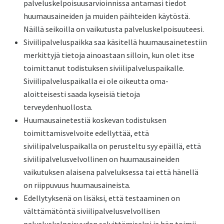
palveluskelpoisuusarvioinnissa antamasi tiedot
huumausaineiden ja muiden päihteiden käytöstä.
Näillä seikoilla on vaikutusta palveluskelpoisuuteesi.
Siviilipalveluspaikka saa käsitellä huumausainetestiin
merkittyjä tietoja ainoastaan silloin, kun olet itse
toimittanut todistuksen siviilipalveluspaikalle.
Siviilipalveluspaikalla ei ole oikeutta oma-
aloitteisesti saada kyseisiä tietoja
terveydenhuollosta.
Huumausainetestiä koskevan todistuksen
toimittamisvelvoite edellyttää, että
siviilipalveluspaikalla on perusteltu syy epäillä, että
siviilipalvelusvelvollinen on huumausaineiden
vaikutuksen alaisena palveluksessa tai että hänellä
on riippuvuus huumausaineista.
Edellytyksenä on lisäksi, että testaaminen on
välttämätöntä siviilipalvelusvelvollisen