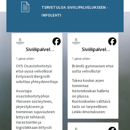
TERVETULOA SIVIILIPALVELUKSEEN -
INFOLEHTI
Siviilipalveluskeskus
Siviilipalveluskeskus
1 päivä sitten
1 päivä sitten
OYS Osastohoitotyö
Brändö gymnasium etsii
etsii uusia velvollisia!
uutta velvollista!
Erityisesti Bergroth
Tukea koulun arjen
odottaa yhteydenottoja
toimintaa:
Avustajia
tietotekniikan hallinta
osastohoitotyöhön
on plussa.
Yleiseen siisteyteen,
Ruotsinkielen välttävä
järjestykseen ja
taito on tarpeellinen.
toiminnan sujuvuuteen
Linkki ilmoitukseen:
liittyvät tehtävät.
Varastointiin ja
logistiikkaan liittyvät