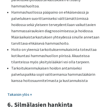
hammashuoltoa.
Hammashuollossa pääpaino on ehkäisevässä ja
palveluksen suorittamiseksi välttämättömissä
hoidossa sekä yleiseen terveydentilaan vaikuttavien
hammassairauksien diagnosoimisessa ja hoidossa.
Määräaikaistarkastuksen yhteydessä sinulle annetaan
tarvittava ehkäisevä hammashoito.
Hoito on yleensä tarkoituksenmukaisinta toteuttaa
kotikuntasi hammashuollon piirissä. Akuuteissa
tilanteissa myös yksityislääkäri voi olla tarpeen.
Tarkoituksenmukaisen hoidon antamiseksi
palveluspaikka sopii valitsemansa hammaslääkärin
kanssa hoitosuunnitelmasta ja kustannuksista
Takaisin ylös ↑
6. Silmälasien hankinta