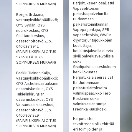
Harjoitukseen osallistui
SOPIMUKSEN MUKAAN)
Vapaaehtoisen
pelastuspalvelun Itä-
Bergroth Jaana,
Uudenmaan
vastuuyksikköpäällikkö;
paikallistoimikunnan
OYS Sydän, OYS
Vapepa-johtajia, SPR-
neurokeskus, OYS
vapaaehtoisia, WWF:n
Sisätautikeskus,
öljyntorjuntajoukkojen
osastohoitotyö 2, p.
kouluttajia,
040 637 8942
koulutusjaksolla olevia
(PALVELUKSEN ALOITUS
siviilipalvelusvelvollisia
SYKSYLLÄ 2026
sekä
SOPIMUKSEN MUKAAN)
Siviilipalveluskeskuksen
henkilökuntaa.
Paakki-Tiainen Kaija,
Harjoituksia seurasivat
vastuuyksikköpäällikkö;
Itä-Uudenmaan
OYS Aistielinsairauksien
pelastuslaitokselta
osaamiskeskus, OYS
valmiuspäällikkö Tero
Tukielinkirurgian
Koskinen sekä
osaamiskeskus, OYS
valmiusasiantuntija
Vatsaosaamiskeskus,
Fredrika Kuuskoski.
osastohoitotyö 3, p.
0400 807 329
Harjoitusten
(PALVELUKSEN ALOITUS
tavoitteena oli kehittää
SOPIMUKSEN MUKAAN)
eri toimijoiden ja