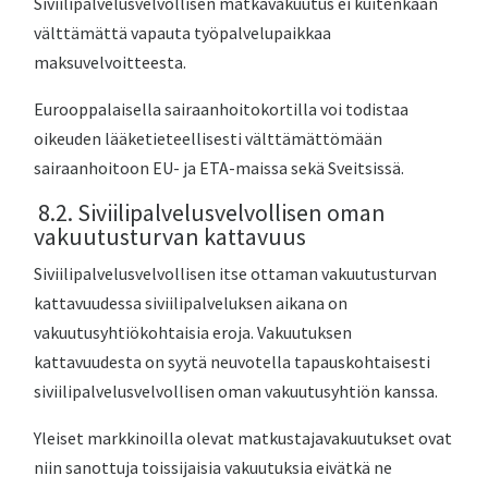
Siviilipalvelusvelvollisen matkavakuutus ei kuitenkaan
välttämättä vapauta työpalvelupaikkaa
maksuvelvoitteesta.
Eurooppalaisella sairaanhoitokortilla voi todistaa
oikeuden lääketieteellisesti välttämättömään
sairaanhoitoon EU- ja ETA-maissa sekä Sveitsissä.
8.2. Siviilipalvelusvelvollisen oman
vakuutusturvan kattavuus
Siviilipalvelusvelvollisen itse ottaman vakuutusturvan
kattavuudessa siviilipalveluksen aikana on
vakuutusyhtiökohtaisia eroja. Vakuutuksen
kattavuudesta on syytä neuvotella tapauskohtaisesti
siviilipalvelusvelvollisen oman vakuutusyhtiön kanssa.
Yleiset markkinoilla olevat matkustajavakuutukset ovat
niin sanottuja toissijaisia vakuutuksia eivätkä ne