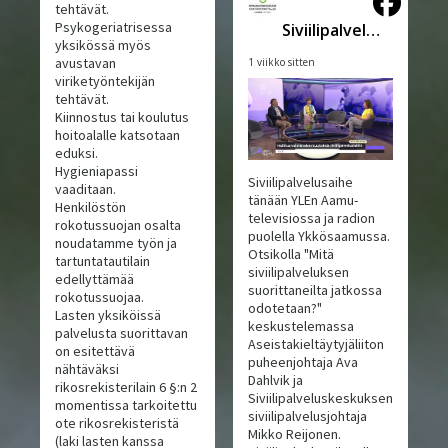
tehtävät.
Psykogeriatrisessa
Siviilipalveluskeskus
yksikössä myös
avustavan
1 viikko sitten
viriketyöntekijän
tehtävät.
Kiinnostus tai koulutus
hoitoalalle katsotaan
eduksi.
Hygieniapassi
Siviilipalvelusaihe
vaaditaan.
tänään YLEn Aamu-
Henkilöstön
televisiossa ja radion
rokotussuojan osalta
puolella Ykkösaamussa.
noudatamme työn ja
Otsikolla "Mitä
tartuntatautilain
siviilipalveluksen
edellyttämää
suorittaneilta jatkossa
rokotussuojaa.
odotetaan?"
Lasten yksiköissä
keskustelemassa
palvelusta suorittavan
Aseistakieltäytyjäliiton
on esitettävä
puheenjohtaja Ava
nähtäväksi
Dahlvik ja
rikosrekisterilain 6 §:n 2
Siviilipalveluskeskuksen
momentissa tarkoitettu
siviilipalvelusjohtaja
ote rikosrekisteristä
Mikko Reijonen.
(laki lasten kanssa