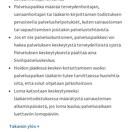
Palveluspaikka määrää terveydenhoitajan,
sairaanhoitajan tai lääkärin kirjoittaman todistuksen
perusteella palvelushelpotukset, kuten sairausloman
tai vapauttamisen joistakin palvelustehtävistä.
Jos et ole palveluskuntoinen, palveluspaikkasi voi
hakea palveluksen keskeytystä terveydellisistä syistä.
Palveluksen keskeytyksestä päättää aina
Siviilipalveluskeskus.
Hoidon jäädessä kesken kotiuttamisen vuoksi
palveluspaikan lääkärin tulee tarvittaessa huolehtia
siitä, että sinut ohjataan jatkohoitoon.
Loma katsotaan keskeytyneeksi
lääkärintodistuksessa määrätystä sairausloman
alkamispäivästä, jos loma kuuluu palvelusaikaan
luettaviin lomapäiviin.
Takaisin ylös ↑