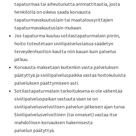
tapaturmaa tai aiheutunutta ammattitautia, josta
henkilöllä on oikeus saada korvausta
tapaturmavakuutuslain tai maatalousyrittäjien
tapaturmavakuutuslain mukaan.
Jos tapaturma kuuluu sotilastapaturmalain piiriin,
hoito toteutetaan siviilipalveluslaissa säädetyn
terveydenhuollon kautta niin kauan kuin palvelus
jatkuu.
Korvausta maksetaan kuitenkin vasta palveluksen
päätyttyä ja siviilipalveluspaikka vastaa hoitokuluista
palveluksen päättymiseen asti.
Sotilastapaturmalain tarkoituksena ei ole vähentää
siviilipalveluspaikan vastuuta vaan se on
siviilipalvelusvelvollisen palvelun jälkeisen ajan turva.
Siviilipalvelusvelvollinen (tai omaiset) vastaa itse
mahdollisen korvauksen hakemisesta
palvelun päätyttyä.