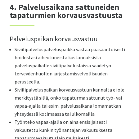
4. Palvelusaikana sattuneiden
tapaturmien korvausvastuusta
Palveluspaikan korvausvastuu
Siviilipalveluspalveluspaikka vastaa pääsääntöisesti
hoidostasi aiheutuneista kustannuksista
palveluspaikalle siviilipalveluslaissa säädetyn
terveydenhuollon järjestämisvelvollisuuden
perusteella.
Siviilipalveluspaikan korvausvastuun kannalta ei ole
merkitystä sillä, onko tapaturma sattunut työ- vai
vapaa-ajalla tai esim. palvelusaikana lomamatkan
yhteydessä kotimaassa tai ulkomailla.
Työnteko vapaa-ajalla on aina ensisijaisesti
vakuutettu kunkin työnantajan vakuutuksesta
tapaturmavakuutuslain mukaisesti.