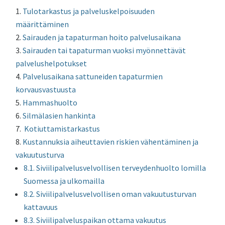
Tulotarkastus ja palveluskelpoisuuden
määrittäminen
Sairauden ja tapaturman hoito palvelusaikana
Sairauden tai tapaturman vuoksi myönnettävät
palvelushelpotukset
Palvelusaikana sattuneiden tapaturmien
korvausvastuusta
Hammashuolto
Silmälasien hankinta
Kotiuttamistarkastus
Kustannuksia aiheuttavien riskien vähentäminen ja
vakuutusturva
8.1. Siviilipalvelusvelvollisen terveydenhuolto lomilla
Suomessa ja ulkomailla
8.2. Siviilipalvelusvelvollisen oman vakuutusturvan
kattavuus
8.3. Siviilipalveluspaikan ottama vakuutus