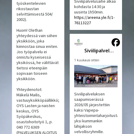
Siviilipalvelusaihe alkaa
työskentelevien
kohdasta 14:30 ja
rikostaustan
uusinta 1h50min.
selvittämisestä 504/
https://areena.yle.fi/1-
2002).
76113227
Huom! Olethan
yhteydessä vain siihen
yksikköön, joka
kiinnostaa sinua eniten.
Siviilipalveluskeskus
Jos työpalvelu ei
onnistu kyseisessä
1 kuukausi sitten
yksikössä, he välittävät
tietosi eteenpäin
sopivaan toiseen
yksikköön.
Yhteydenotot:
Siviilipalveluksen
Mäkelä Mailis,
saapumiserässä
vastuuyksikköpäällikkö;
2026/05 järjestettiin
OYS Lasten ja naisten
kaksi Vapepa-
keskus, OYS
yhteistoimintaharjoitusta,
Syöpäkeskus,
yksi kummankin
osastohoitotyö 1, p.
lähijakson
040 772 6369
velvollisryhmille.
(PALVELUKSEN ALOITUS