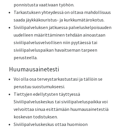
ponnistusta vaativaan työhön.
Tarkastuksen yhteydessä on oltava mahdollisuus
saada jäykkäkouristus- ja kurkkumätärokotus.
Siviilipalveluksen jatkuessa palveluskelpoisuuden
uudelleen määrittäminen tehdään ainoastaan
siviilipalvelusvelvollisen niin pyytäessä tai
siviilipalveluspaikan havaitseman tarpeen
perusteella.
Huumausainetesti
Voi olla osa terveystarkastustasi ja tällöin se
perustuu suostumukseesi.
Tiettyjen edellytysten täyttyessä
Siviilipalveluskeskus tai siviilipalveluspaikka voi
velvoittaa sinua esittämään huumausainetestiä
koskevan todistuksen.
Siviilipalveluskeskus ottaa huomioon