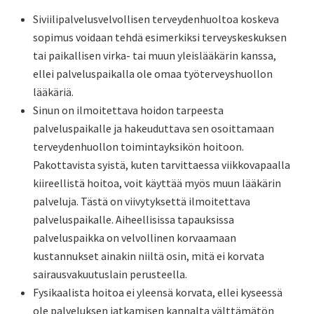
Siviilipalvelusvelvollisen terveydenhuoltoa koskeva
sopimus voidaan tehdä esimerkiksi terveyskeskuksen
tai paikallisen virka- tai muun yleislääkärin kanssa,
ellei palveluspaikalla ole omaa työterveyshuollon
lääkäriä.
Sinun on ilmoitettava hoidon tarpeesta
palveluspaikalle ja hakeuduttava sen osoittamaan
terveydenhuollon toimintayksikön hoitoon.
Pakottavista syistä, kuten tarvittaessa viikkovapaalla
kiireellistä hoitoa, voit käyttää myös muun lääkärin
palveluja. Tästä on viivytyksettä ilmoitettava
palveluspaikalle. Aiheellisissa tapauksissa
palveluspaikka on velvollinen korvaamaan
kustannukset ainakin niiltä osin, mitä ei korvata
sairausvakuutuslain perusteella.
Fysikaalista hoitoa ei yleensä korvata, ellei kyseessä
ole palveluksen jatkamisen kannalta välttämätön