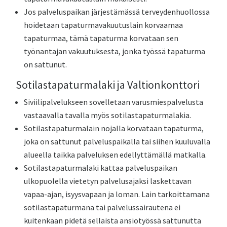
Jos palveluspaikan järjestämässä terveydenhuollossa
hoidetaan tapaturmavakuutuslain korvaamaa
tapaturmaa, tämä tapaturma korvataan sen
työnantajan vakuutuksesta, jonka työssä tapaturma
on sattunut.
Sotilastapaturmalaki ja Valtionkonttori
Siviilipalvelukseen sovelletaan varusmiespalvelusta
vastaavalla tavalla myös sotilastapaturmalakia.
Sotilastapaturmalain nojalla korvataan tapaturma,
joka on sattunut palveluspaikalla tai siihen kuuluvalla
alueella taikka palveluksen edellyttämällä matkalla.
Sotilastapaturmalaki kattaa palveluspaikan
ulkopuolella vietetyn palvelusajaksi laskettavan
vapaa-ajan, isyysvapaan ja loman. Lain tarkoittamana
sotilastapaturmana tai palvelussairautena ei
kuitenkaan pidetä sellaista ansiotyössä sattunutta