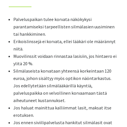
Palveluspaikan tulee korvata näkökykysi
parantamiseksi tarpeellisten silmälasien uusiminen
tai hankkiminen.
Erikoislinssejä ei korvata, ellei lääkäri ole määrännyt
niitä.
Muovilinssit voidaan rinnastaa lasisiin, jos hintaero ei
ylitä 20 %.
Silmälaseista korvataan yhteensä korkeintaan 120
euroa, johon sisältyy myös optikon näöntarkastus.
Jos edellytetään silmälääkärillä käyntiä,
palveluspaikka on velvollinen korvaamaan tästä
aiheutuneet kustannukset.
Jos haluat mainittua kalliimmat lasit, maksat itse
erotuksen.
Jos ennen siviilipalvelusta hankitut silmälasit ovat