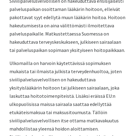
Siviilipalvelusvelvollisen on hakeuduttava ensisijaisesti
palveluspaikan osoittaman lääkärin hoitoon, elleivät
pakottavat syyt edellytä muun lääkärin hoitoa. Hoitoon
hakeutumisesta on aina välittömästi ilmoitettava
palveluspaikalle. Matkustettaessa Suomessa on
hakeuduttava terveyskeskukseen, julkiseen sairaalaan
tai palveluspaikan sopimaan yksityiseen hoitopaikkaan.
Ulkomailla on harvoin käytettävissä sopimuksen
mukaista tai ilmaista julkista terveydenhuoltoa, joten
siviilipalvelusvelvollisen on hakeuduttava
yksityislääkärin hoitoon tai julkiseen sairaalaan, joka
laskuttaa hoitotoimenpiteistä. Lisäksi eräissä EU:n
ulkopuolisissa maissa sairaala saattaa edellyttää
etukäteismaksua tai maksusitoumusta. Tällöin
siviilipalvelusvelvollisen itse ottama matkavakuutus
mahdollistaa yleensä hoidon aloittamisen.