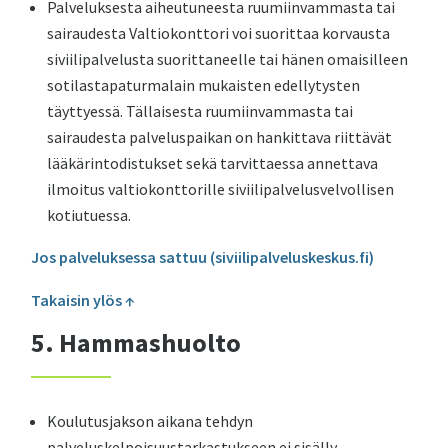
Palveluksesta aiheutuneesta ruumiinvammasta tai
sairaudesta Valtiokonttori voi suorittaa korvausta
siviilipalvelusta suorittaneelle tai hänen omaisilleen
sotilastapaturmalain mukaisten edellytysten
täyttyessä. Tällaisesta ruumiinvammasta tai
sairaudesta palveluspaikan on hankittava riittävät
lääkärintodistukset sekä tarvittaessa annettava
ilmoitus valtiokonttorille siviilipalvelusvelvollisen
kotiutuessa.
Jos palveluksessa sattuu (siviilipalveluskeskus.fi)
Takaisin ylös ↑
5. Hammashuolto
Koulutusjakson aikana tehdyn
palveluskelpoisuustarkastukseen ei sisälly