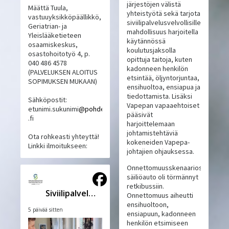
järjestöjen välistä
Määttä Tuula,
yhteistyötä sekä tarjota
vastuuyksikköpäällikkö,
siviilipalvelusvelvollisille
Geriatrian- ja
mahdollisuus harjoitella
Yleislääketieteen
käytännössä
osaamiskeskus,
koulutusjaksolla
osastohoitotyö 4, p.
opittuja taitoja, kuten
040 486 4578
kadonneen henkilön
(PALVELUKSEN ALOITUS
etsintää, öljyntorjuntaa,
SOPIMUKSEN MUKAAN)
ensihuoltoa, ensiapua ja
tiedottamista. Lisäksi
Sähköpostit:
Vapepan vapaaehtoiset
etunimi.sukunimi
@pohde
pääsivät
.fi
harjoittelemaan
johtamistehtäviä
Ota rohkeasti yhteyttä!
kokeneiden Vapepa-
Linkki ilmoitukseen:
johtajien ohjauksessa.
Onnettomuusskenaariossa
säiliöauto oli törmännyt
retkibussiin.
Siviilipalveluskeskus
Onnettomuus aiheutti
ensihuoltoon,
5 päivää sitten
ensiapuun, kadonneen
henkilön etsimiseen