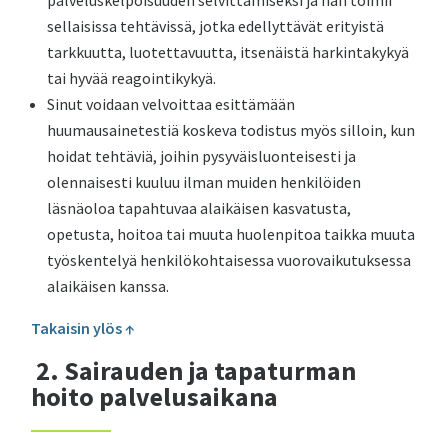
palveluskelpoisuuden selvittämiseksi ja hän toimii
sellaisissa tehtävissä, jotka edellyttävät erityistä
tarkkuutta, luotettavuutta, itsenäistä harkintakykyä
tai hyvää reagointikykyä.
Sinut voidaan velvoittaa esittämään
huumausainetestiä koskeva todistus myös silloin, kun
hoidat tehtäviä, joihin pysyväisluonteisesti ja
olennaisesti kuuluu ilman muiden henkilöiden
läsnäoloa tapahtuvaa alaikäisen kasvatusta,
opetusta, hoitoa tai muuta huolenpitoa taikka muuta
työskentelyä henkilökohtaisessa vuorovaikutuksessa
alaikäisen kanssa.
Takaisin ylös ↑
2.
Sairauden ja tapaturman
hoito palvelusaikana