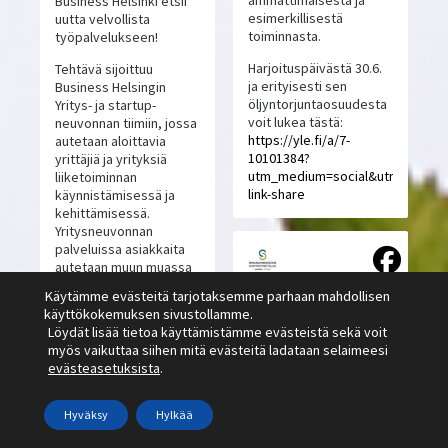
ammattimaisesta ja
Business Helsinki etsii
esimerkillisestä
uutta velvollista
toiminnasta.
työpalvelukseen!
Harjoituspäivästä 30.6.
Tehtävä sijoittuu
ja erityisesti sen
Business Helsingin
öljyntorjuntaosuudesta
Yritys- ja startup-
voit lukea tästä:
neuvonnan tiimiin, jossa
https://yle.fi/a/7-
autetaan aloittavia
10101384?
yrittäjiä ja yrityksiä
utm_medium=social&utm_source
liiketoiminnan
link-share
käynnistämisessä ja
kehittämisessä.
Yritysneuvonnan
palveluissa asiakkaita
autetaan muun muassa
Siviilipalveluskeskus
liikeidean arvioinnissa,
Käytämme evästeitä tarjotaksemme parhaan mahdollisen
liiketoimintasuunnitelmien
käyttökokemuksen sivustollamme.
1 kuukausi sitten
ja talouslaskelmien
Löydät lisää tietoa käyttämistämme evästeistä sekä voit
laadinnassa.
myös vaikuttaa siihen mitä evästeitä ladataan selaimeesi
Järjestämme myös eri
evästeasetuksista
.
teemoista koulutuksia
yrittäjien arjen
tukemiseksi ja
Hyväksy
Hylkää
ohjaamme asiakkaita
eteenpäin muihin