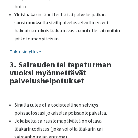
hoito.
Yleislääkärin lähetteellä tai palveluspaikan
suostumuksella siviilipalvelusvelvollinen voi
hakeutua erikoislääkärin vastaanotolle tai muihin
jatkotoimenpiteisiin.
Takaisin ylös ↑
3. Sairauden tai tapaturman
vuoksi myönnettävät
palvelushelpotukset
Sinulla tulee olla todisteellinen selvitys
poissaolostasi jokaiselta poissaolopäivältä.
Jokaiselta sairauslomapäivältä on oltava
lääkärintodistus (joka voi olla lääkärin tai
sairaanhoitajan antama)