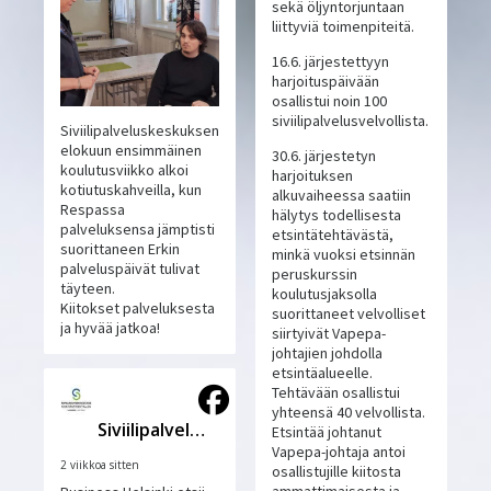
sekä öljyntorjuntaan
liittyviä toimenpiteitä.
16.6. järjestettyyn
harjoituspäivään
osallistui noin 100
siviilipalvelusvelvollista.
Siviilipalveluskeskuksen
elokuun ensimmäinen
30.6. järjestetyn
koulutusviikko alkoi
harjoituksen
kotiutuskahveilla, kun
alkuvaiheessa saatiin
Respassa
hälytys todellisesta
palveluksensa jämptisti
etsintätehtävästä,
suorittaneen Erkin
minkä vuoksi etsinnän
palveluspäivät tulivat
peruskurssin
täyteen.
koulutusjaksolla
Kiitokset palveluksesta
suorittaneet velvolliset
ja hyvää jatkoa!
siirtyivät Vapepa-
johtajien johdolla
etsintäalueelle.
Tehtävään osallistui
yhteensä 40 velvollista.
Siviilipalveluskeskus
Etsintää johtanut
Vapepa-johtaja antoi
2 viikkoa sitten
osallistujille kiitosta