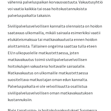
vähennä palveluspaikan korvausvastuuta. Vakuutusyhtiö
voi vaatia kaikkia tai osaa hoitokustannuksista
palveluspaikalta takaisin.
Siviilipalvelusvelvollisen kannalta olennaista on hoidon
saatavuus ulkomailla, mikäli sairaala esimerkiksi vaatii
etukäteismaksua tai matkavakuutusta ennen hoidon
aloittamista. Tällainen ongelma saattaa tulla eteen
EU:n ulkopuolelle matkustettaessa, joten
matkavakuutus toimii siviilipalvelusvelvollisen
hoitokulujen vakuutena hoitavalle sairaalalle.
Matkavakuutus on ulkomaille matkustettaessa
suositeltava matkustajan oman edun kannalta.
Palveluspaikalla ei ole velvollisuutta osallistua
siviilipalvelusvelvollisen oman matkavakuutuksen
kustannuksiin.
Myös tapaturma- ja hoitokuluvakuutukset Suomessa