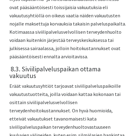
ovat pääsääntöisesti toissijaisia vakuutuksia eli
vakuutusyhtiöllä on oikeus vaatia näiden vakuutusten
nojalle maksettuja korvauksia takaisin palveluspaikalta.
Kotimaassa siviilipalvelusvelvollisen terveydenhuolto
voidaan kuitenkin järjestää terveyskeskuksessa tai
julkisessa sairaalassa, jolloin hoitokustannukset ovat
pääsääntöisesti ennalta arvioitavissa.
8.3. Siviilipalveluspaikan ottama
vakuutus
Eräät vakuutusyhtiöt tarjoavat siviilipalveluspaikoille
vakuutustuotteita, joilla voidaan kattaa kokonaan tai
osittain siviilipalvelusvelvollisen
terveydenhoitokustannukset. On hyvä huomioida,
etteivät vakuutukset tavanomaisesti kata
siviilipalveluspaikan terveydenhuoltovastuuseen
kuuluvien välineiden, kuten esim. silmälasien hankintaa.