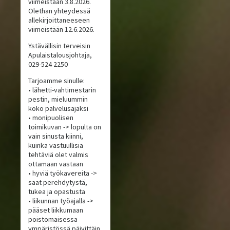
viimeistään 3.8.2026.
Olethan yhteydessä
allekirjoittaneeseen
viimeistään 12.6.2026.
Ystävällisin terveisin
Apulaistalousjohtaja,
029-524 2250
Tarjoamme sinulle:
• lähetti-vahtimestarin
pestin, mieluummin
koko palvelusajaksi
• monipuolisen
toimikuvan -> lopulta on
vain sinusta kiinni,
kuinka vastuullisia
tehtäviä olet valmis
ottamaan vastaan
• hyviä työkavereita ->
saat perehdytystä,
tukea ja opastusta
• liikunnan työajalla ->
pääset liikkumaan
poistomaisessa
ympäristössä päivittäin,