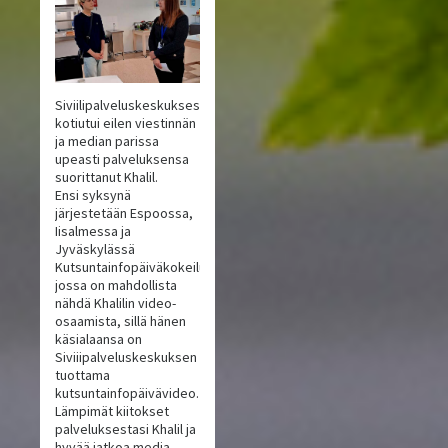
Siviilipalveluskeskuksesta
kotiutui eilen viestinnän
ja median parissa
upeasti palveluksensa
suorittanut Khalil.
Ensi syksynä
järjestetään Espoossa,
Iisalmessa ja
Jyväskylässä
Kutsuntainfopäiväkokeilu,
jossa on mahdollista
nähdä Khalilin video-
osaamista, sillä hänen
käsialaansa on
Siviiipalveluskeskuksen
tuottama
kutsuntainfopäivävideo.
Lämpimät kiitokset
palveluksestasi Khalil ja
hyvää jatkoa media-