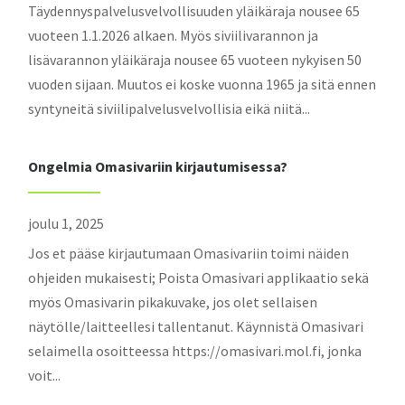
Täydennyspalvelusvelvollisuuden yläikäraja nousee 65
vuoteen 1.1.2026 alkaen. Myös siviilivarannon ja
lisävarannon yläikäraja nousee 65 vuoteen nykyisen 50
vuoden sijaan. Muutos ei koske vuonna 1965 ja sitä ennen
syntyneitä siviilipalvelusvelvollisia eikä niitä...
Ongelmia Omasivariin kirjautumisessa?
joulu 1, 2025
Jos et pääse kirjautumaan Omasivariin toimi näiden
ohjeiden mukaisesti; Poista Omasivari applikaatio sekä
myös Omasivarin pikakuvake, jos olet sellaisen
näytölle/laitteellesi tallentanut. Käynnistä Omasivari
selaimella osoitteessa https://omasivari.mol.fi, jonka
voit...