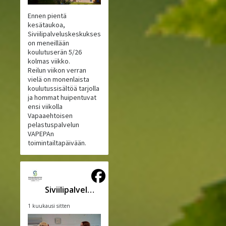
Ennen pientä
kesätaukoa,
Siviilipalveluskeskuksessa
on meneillään
koulutuserän 5/26
kolmas viikko.
Reilun viikon verran
vielä on monenlaista
koulutussisältöä tarjolla
ja hommat huipentuvat
ensi viikolla
Vapaaehtoisen
pelastuspalvelun
VAPEPAn
toimintailtapäivään.
Siviilipalveluskeskus
1 kuukausi sitten