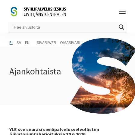
FI
SV
EN
SIVARIWEB
OMASIVARI
Ajankohtaista
YLE sve seurasi siviilipalvelusvelvollisten
öljyntorjuntaharjoituksia 30.6.2026