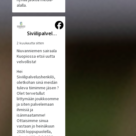
alalla.
Siviilipalveluskeskus
2 kuukautta sitten
Niuvanniemen sairaala
Kuopiossa etsii uutta
velvollista!
Hei
Siviilipalvelushenkilö,
oletkohan sinä meidän
tuleva tiimimme jäsen ?
Olet tervetullut
liittymään joukkoomme
ja siten palvelemaan
ihmisiä ja
isänmaatamme!
Ottaisimme sinua
vastaan jo heinäkuun
2026 loppupuolella,