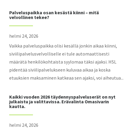
Palveluspaikka osan kesästä kiinni – mitä
velvollinen tekee?
helmi 24, 2026
Vaikka palveluspaikka olisi kesällä jonkin aikaa kiinni,
siviilipalvelusvelvolliselle ei tule automaattisesti
määrätä henkilökohtaista syylomaa täksi ajaksi. HSL
pidentää siviilipalvelukseen kuluvaa aikaa ja koska
etuuksien maksaminen katkeaa sen ajaksi, voi aiheutua...
Kaikki vuoden 2026 täydennyspalveluserät on nyt
julkaistu ja valittavissa. Erävalinta Omasivarin
kautta.
helmi 24, 2026