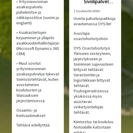
Siviilipalveluskeskus
• Yritysneuvonnan
asiakaspalvelu
2 kuukautta sitten
puhelimitse ja
sähköpostitse (suomi ja
Useita palveluspaikkoja
englanti)
avautumassa OYS:lle!
• Asiakastietojen
Avustajia
kirjaaminen ja ylläpito
osastohoitotyöhön
asiakkuudenhallintajärjestelmässä
OYS Osastohoitotyö
(Microsoft Dynamics 365
Yleiseen siisteyteen,
CRM)
järjestykseen ja
• Muut sovitut
toiminnan sujuvuuteen
yritysneuvonnan
liittyvät tehtävät.
asiakaspalvelua tukevat
Varastointiin ja
toimistotehtävät, kuten
logistiikkaan liittyvät
avustaminen
tehtävät.
koulutusten ja
Psykogeriatrisessa
tilaisuuksien
yksikössä myös
järjestämisessä.
avustavan
viriketyöntekijän
Osaamis- ja
tehtävät.
kielivaatimukset
Kiinnostus tai koulutus
Tehtävä edellyttää:
hoitoalalle katsotaan
eduksi.