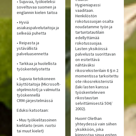
• Sujuvaa, työkieleksi
Hygieniapassi
soveltuvaa suomen ja
vaaditaan.
englannin kielen taitoa
Henkilöstön
rokotussuojan osalta
• Hyviä
noudatamme työn ja
asiakaspalvelutaitoja ja
tartuntatautilain
selkeää puhetta
edellyttämää
• Reipasta ja
rokotussuojaa.
ystävällistä
Lasten yksiköissä
palveluasennetta
palvelusta suorittavan
on esitettävä
• Tarkkaa ja huolellista
nähtäväksi
työskentelyotetta
rikosrekisterilain 6 §:n 2
momentissa tarkoitettu
• Sujuvia tietokoneen
ote rikosrekisteristä
käyttötaitoja (Microsoft-
(laki lasten kanssa
ohjelmistot) ja valmiutta
työskentelevien
työskennellä
rikostaustan
CRM‑järjestelmässä
selvittämisestä 504/
2002).
Eduksi katsotaan:
Huom! Olethan
• Muu työkielitasoinen
yhteydessä vain siihen
kielitaito (esim. ruotsi
yksikköön, joka
tai muut kielet)
kiinnostaa sinua eniten.