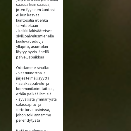
säässä kuin säässä,
joten fyysinen kuntosi
ei kun kasvaa,
kuntosalia et ehkä
tarvitsekaan
• kaikki lakisääteiset
siviilipalvelusmiehelle
kuuluvat edut ja
ylläpito, asuntokin
löytyy hyvin lähellä
palveluspaikkaa
Odotamme sinulta:
• vastuunottoa ja
järjestelmällisyyttä
• asiakaspalvelu- ja
kommunikointitaitoja,
ethän pelkää ihmisiä
• syvällistä ymmärrystä
salassapito- ja
tietoturva-asioissa,
johon toki annamme
perehdytystä
Ketä me olemme :