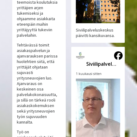
teemoista koulutuksia
yrittäjien arjen
tukemiseksi ja
ohjaamme asiakkaita
eteenpäin muihin
yrittäjyyttä tukeviin
Siviilipalveluskeskus
palveluihin.
päivitti kansikuvansa.
Tehtävässä toimit
asiakaspalvelun ja
ajanvarauksen parissa
huolehtien siitä, että
Siviilipalveluskeskus
yrittäjät ohjataan
sujuvasti
1 kuukausi sitten
yritysneuvojien luo.
Ajanvaraus on
keskeinen osa
palvelukokonaisuutta,
ja sillä on tärkeä rooli
asiakaskokemuksen
sekä yritysneuvojien
työn sujuvuuden
kannalta.
Työ on