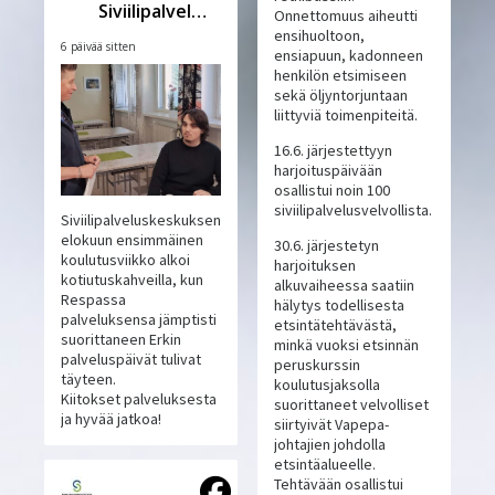
Siviilipalveluskeskus
Onnettomuus aiheutti
ensihuoltoon,
6 päivää sitten
ensiapuun, kadonneen
henkilön etsimiseen
sekä öljyntorjuntaan
liittyviä toimenpiteitä.
16.6. järjestettyyn
harjoituspäivään
osallistui noin 100
siviilipalvelusvelvollista.
Siviilipalveluskeskuksen
elokuun ensimmäinen
30.6. järjestetyn
koulutusviikko alkoi
harjoituksen
kotiutuskahveilla, kun
alkuvaiheessa saatiin
Respassa
hälytys todellisesta
palveluksensa jämptisti
etsintätehtävästä,
suorittaneen Erkin
minkä vuoksi etsinnän
palveluspäivät tulivat
peruskurssin
täyteen.
koulutusjaksolla
Kiitokset palveluksesta
suorittaneet velvolliset
ja hyvää jatkoa!
siirtyivät Vapepa-
johtajien johdolla
etsintäalueelle.
Tehtävään osallistui