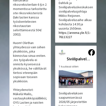
nähtäväksi
Dahlvik ja
rikosrekisterilain 6 §:n 2
Siviilipalveluskeskuksen
momentissa tarkoitettu
siviilipalvelusjohtaja
ote rikosrekisteristä
Mikko Reijonen.
(laki lasten kanssa
Siviilipalvelusaihe alkaa
työskentelevien
kohdasta 14:30 ja
rikostaustan
uusinta 1h50min.
selvittämisestä 504/
https://areena.yle.fi/1-
2002).
76113227
Huom! Olethan
yhteydessä vain siihen
yksikköön, joka
kiinnostaa sinua eniten.
Siviilipalveluskeskus
Jos työpalvelu ei
onnistu kyseisessä
1 kuukausi sitten
yksikössä, he välittävät
tietosi eteenpäin
sopivaan toiseen
yksikköön.
Yhteydenotot:
Siviilipalveluksen
Mäkelä Mailis,
saapumiserässä
vastuuyksikköpäällikkö;
2026/05 järjestettiin
OYS Lasten ja naisten