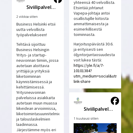
yhteensä 40 velvollista.
Siviilipalveluskeskus
Etsintää johtanut
Vapepa-johtaja antoi
2 viikkoa sitten
osallistujille kiitosta
ammattimaisesta ja
Business Helsinki etsii
esimerkillisestä
uutta velvollista
toiminnasta.
työpalvelukseen!
Harjoituspäivästä 30.6.
Tehtävä sijoittuu
ja erityisesti sen
Business Helsingin
öljyntorjuntaosuudesta
Yritys- ja startup-
voit lukea tästä:
neuvonnan tiimiin, jossa
https://yle.fi/a/7-
autetaan aloittavia
10101384?
yrittäjiä ja yrityksiä
utm_medium=social&utm_source
liiketoiminnan
link-share
käynnistämisessä ja
kehittämisessä.
Yritysneuvonnan
palveluissa asiakkaita
autetaan muun muassa
Siviilipalveluskeskus
liikeidean arvioinnissa,
liiketoimintasuunnitelmien
1 kuukausi sitten
ja talouslaskelmien
laadinnassa.
Järjestämme myös eri