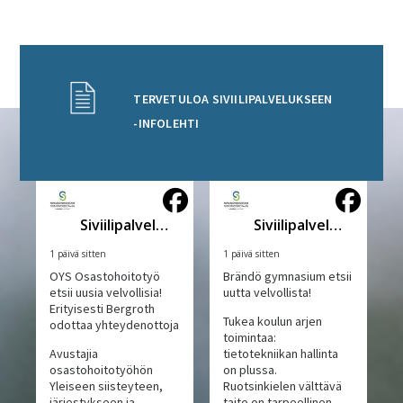
TERVETULOA SIVIILIPALVELUKSEEN
-INFOLEHTI
Siviilipalveluskeskus
Siviilipalveluskeskus
1 päivä sitten
1 päivä sitten
OYS Osastohoitotyö
Brändö gymnasium etsii
etsii uusia velvollisia!
uutta velvollista!
Erityisesti Bergroth
Tukea koulun arjen
odottaa yhteydenottoja
toimintaa:
Avustajia
tietotekniikan hallinta
osastohoitotyöhön
on plussa.
Yleiseen siisteyteen,
Ruotsinkielen välttävä
järjestykseen ja
taito on tarpeellinen.