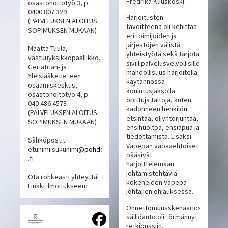
Fredrika Kuuskoski.
osastohoitotyö 3, p.
0400 807 329
Harjoitusten
(PALVELUKSEN ALOITUS
tavoitteena oli kehittää
SOPIMUKSEN MUKAAN)
eri toimijoiden ja
järjestöjen välistä
Määttä Tuula,
yhteistyötä sekä tarjota
vastuuyksikköpäällikkö,
siviilipalvelusvelvollisille
Geriatrian- ja
mahdollisuus harjoitella
Yleislääketieteen
käytännössä
osaamiskeskus,
koulutusjaksolla
osastohoitotyö 4, p.
opittuja taitoja, kuten
040 486 4578
kadonneen henkilön
(PALVELUKSEN ALOITUS
etsintää, öljyntorjuntaa,
SOPIMUKSEN MUKAAN)
ensihuoltoa, ensiapua ja
tiedottamista. Lisäksi
Sähköpostit:
Vapepan vapaaehtoiset
etunimi.sukunimi
@pohde
pääsivät
.fi
harjoittelemaan
johtamistehtäviä
Ota rohkeasti yhteyttä!
kokeneiden Vapepa-
Linkki ilmoitukseen:
johtajien ohjauksessa.
Onnettomuusskenaariossa
säiliöauto oli törmännyt
retkibussiin.