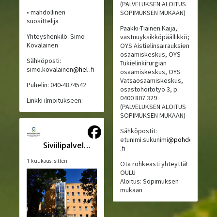
(PALVELUKSEN ALOITUS
• mahdollinen
SOPIMUKSEN MUKAAN)
suosittelija
Paakki-Tiainen Kaija,
Yhteyshenkilö: Simo
vastuuyksikköpäällikkö;
Kovalainen
OYS Aistielinsairauksien
osaamiskeskus, OYS
Sähköposti:
Tukielinkirurgian
simo.kovalainen
@hel
.fi
osaamiskeskus, OYS
Vatsaosaamiskeskus,
Puhelin: 040-4874542
osastohoitotyö 3, p.
0400 807 329
Linkki ilmoitukseen:
(PALVELUKSEN ALOITUS
SOPIMUKSEN MUKAAN)
Sähköpostit:
etunimi.sukunimi
@pohde
Siviilipalveluskeskus
.fi
1 kuukausi sitten
Ota rohkeasti yhteyttä!
OULU
Aloitus: Sopimuksen
mukaan