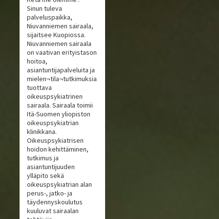
Sinun tuleva
palveluspaikka,
Niuvanniemen sairaala,
sijaitsee Kuopiossa.
Niuvanniemen sairaala
on vaativan erityistason
hoitoa,
asiantuntijapalveluita ja
mielen¬tila¬tutkimuksia
tuottava
oikeuspsykiatrinen
sairaala. Sairaala toimii
Itä-Suomen yliopiston
oikeuspsykiatrian
klinikkana.
Oikeuspsykiatrisen
hoidon kehittäminen,
tutkimus ja
asiantuntijuuden
ylläpito sekä
oikeuspsykiatrian alan
perus-, jatko- ja
täydennyskoulutus
kuuluvat sairaalan