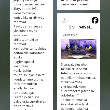
toiminnan sujuvuuteen
Linkki ilmoitukseen:
liittyvät tehtävät.
Varastointiin ja
logistiikkaan liittyvät
tehtävät.
Psykogeriatrisessa
Siviilipalveluskeskus
yksikössä myös
avustavan
1 viikko sitten
viriketyöntekijän
tehtävät.
Kiinnostus tai koulutus
hoitoalalle katsotaan
eduksi.
Hygieniapassi
Siviilipalvelusaihe
vaaditaan.
tänään YLEn Aamu-
Henkilöstön
televisiossa ja radion
rokotussuojan osalta
puolella Ykkösaamussa.
noudatamme työn ja
Otsikolla "Mitä
tartuntatautilain
siviilipalveluksen
edellyttämää
suorittaneilta jatkossa
rokotussuojaa.
odotetaan?"
Lasten yksiköissä
keskustelemassa
palvelusta suorittavan
Aseistakieltäytyjäliiton
on esitettävä
puheenjohtaja Ava