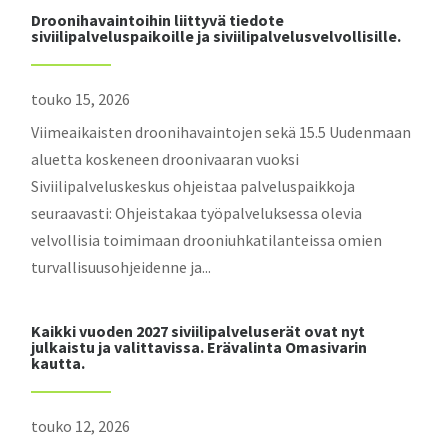
Droonihavaintoihin liittyvä tiedote
siviilipalveluspaikoille ja siviilipalvelusvelvollisille.
touko 15, 2026
Viimeaikaisten droonihavaintojen sekä 15.5 Uudenmaan
aluetta koskeneen droonivaaran vuoksi
Siviilipalveluskeskus ohjeistaa palveluspaikkoja
seuraavasti: Ohjeistakaa työpalveluksessa olevia
velvollisia toimimaan drooniuhkatilanteissa omien
turvallisuusohjeidenne ja...
Kaikki vuoden 2027 siviilipalveluserät ovat nyt
julkaistu ja valittavissa. Erävalinta Omasivarin
kautta.
touko 12, 2026