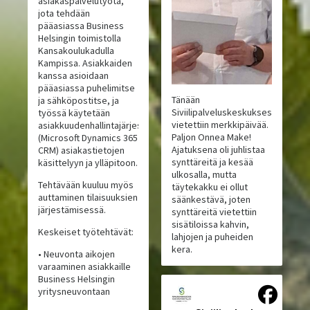
asiakaspalvelutyötä,
jota tehdään
pääasiassa Business
Helsingin toimistolla
Kansakoulukadulla
Kampissa. Asiakkaiden
kanssa asioidaan
pääasiassa puhelimitse
Tänään
ja sähköpostitse, ja
Siviilipalveluskeskuksessa
työssä käytetään
vietettiin merkkipäivää.
asiakkuudenhallintajärjestelmää
Paljon Onnea Make!
(Microsoft Dynamics 365
Ajatuksena oli juhlistaa
CRM) asiakastietojen
synttäreitä ja kesää
käsittelyyn ja ylläpitoon.
ulkosalla, mutta
Tehtävään kuuluu myös
täytekakku ei ollut
auttaminen tilaisuuksien
säänkestävä, joten
järjestämisessä.
synttäreitä vietettiin
sisätiloissa kahvin,
Keskeiset työtehtävät:
lahjojen ja puheiden
kera.
• Neuvonta aikojen
varaaminen asiakkaille
Business Helsingin
yritysneuvontaan