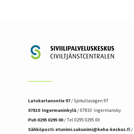
Latokartanontie 97
/ Sjökullavägen 97
07810 Ingermaninkylä
/ 07810 Ingermansby
Puh 0295 0295 00
/ Tel 0295 0295 00
Sähköposti: etunimi.sukunimi@
keha-keskus.f
i
/