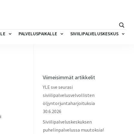
LLE
PALVELUSPAIKALLE
SIVIILIPALVELUSKESKUS
Viimeisimmät artikkelit
YLE sve seurasi
siviilipalvelusvelvollisten
öljyntorjuntaharjoituksia
30.6.2026
i
Siviilipalveluskeskuksen
puhelinpalvelussa muutoksia!