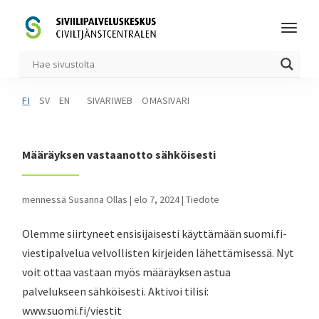
FI
SV
EN
SIVARIWEB
OMASIVARI
Määräyksen vastaanotto sähköisesti
mennessä
Susanna Ollas
|
elo 7, 2024
|
Tiedote
Olemme siirtyneet ensisijaisesti käyttämään suomi.fi-
viestipalvelua velvollisten kirjeiden lähettämisessä. Nyt
voit ottaa vastaan myös määräyksen astua
palvelukseen sähköisesti. Aktivoi tilisi:
www.suomi.fi/viestit