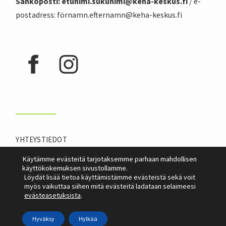
Sähköposti: etunimi.sukunimi@
keha-keskus.f
i
/ e-
postadress: förnamn.efternamn@keha-keskus.fi
YHTEYSTIEDOT
INFOLEHTI
Käytämme evästeitä tarjotaksemme parhaan mahdollisen
käyttökokemuksen sivustollamme.
Löydät lisää tietoa käyttämistämme evästeistä sekä voit
myös vaikuttaa siihen mitä evästeitä ladataan selaimeesi
evästeasetuksista
.
Hyväksy
Hylkää
Virnex