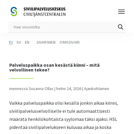
FI
SV
EN
SIVARIWEB
OMASIVARI
Palveluspaikka osan kesästä kiinni – mitä
velvollinen tekee?
mennessä
Susanna Ollas
|
helmi 24, 2026
|
Ajankohtainen
Vaikka palveluspaikka olisi kesällä jonkin aikaa kiinni,
siviilipalvelusvelvolliselle ei tule automaattisesti
määrätä henkilökohtaista syylomaa täksi ajaksi. HSL
pidentää siviilipalvelukseen kuluvaa aikaa ja koska