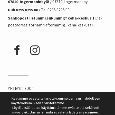
07810 Ingermaninkylä
/ 07810 Ingermansby
Puh 0295 0295 00
/ Tel 0295 0295 00
Sähköposti: etunimi.sukunimi@
keha-keskus.f
i
/ e-
postadress: förnamn.efternamn@keha-keskus.fi
YHTEYSTIEDOT
INFOLEHTI
Käytämme evästeitä tarjotaksemme parhaan mahdollisen
käyttökokemuksen sivustollamme.
Löydät lisää tietoa käyttämistämme evästeistä sekä voit
myös vaikuttaa siihen mitä evästeitä ladataan selaimeesi