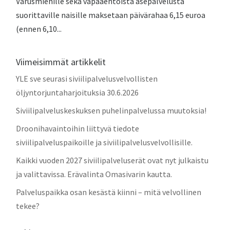
Varusmiehille sekä vapaaehtoista asepalvelusta
suorittaville naisille maksetaan päivärahaa 6,15 euroa
(ennen 6,10...
Viimeisimmät artikkelit
YLE sve seurasi siviilipalvelusvelvollisten
öljyntorjuntaharjoituksia 30.6.2026
Siviilipalveluskeskuksen puhelinpalvelussa muutoksia!
Droonihavaintoihin liittyvä tiedote
siviilipalveluspaikoille ja siviilipalvelusvelvollisille.
Kaikki vuoden 2027 siviilipalveluserät ovat nyt julkaistu
ja valittavissa. Erävalinta Omasivarin kautta.
Palveluspaikka osan kesästä kiinni – mitä velvollinen
tekee?